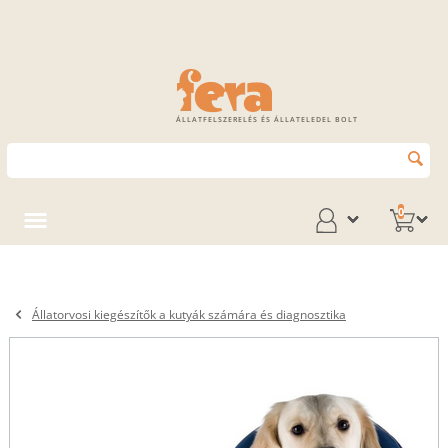
ÁLLATFELSZERELÉS ÉS ÁLLATELEDEL BOLT
0
Állatorvosi kiegészítők a kutyák számára és diagnosztika