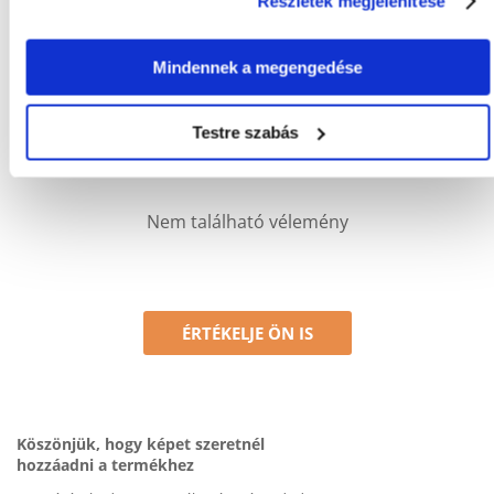
Részletek megjelenítése
Csak regisztrált FERA.HU vásárlók írhatnak véleményt, akik
megvásárolták ezt a terméket. A csillagok által adott értékelés
az összes értékelés átlaga. A felülvizsgálat moderálása után
Mindennek a megengedése
pozitív és negatív értékeléseket is közzéteszünk.et.
Testre szabás
Értékelések
Nem található vélemény
ÉRTÉKELJE ÖN IS
Köszönjük, hogy képet szeretnél
hozzáadni a termékhez