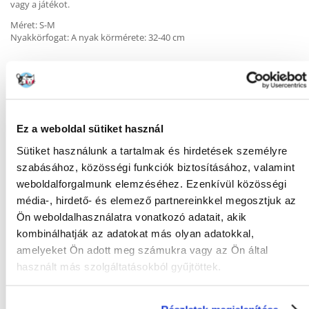
vagy a játékot.
Méret: S-M
Nyakkörfogat: A nyak körmérete: 32-40 cm
KÉRDEZZ TŐLÜNK!
Ez a weboldal sütiket használ
Sütiket használunk a tartalmak és hirdetések személyre
Gyakori Kérdések (GYIK)
szabásához, közösségi funkciók biztosításához, valamint
weboldalforgalmunk elemzéséhez. Ezenkívül közösségi
média-, hirdető- és elemező partnereinkkel megosztjuk az
Tulajdonságok
Ön weboldalhasználatra vonatkozó adatait, akik
kombinálhatják az adatokat más olyan adatokkal,
ÁLLAT MÉRETE:
Kicsi és közepes fajták
amelyeket Ön adott meg számukra vagy az Ön által
használt más szolgáltatásokból gyűjtöttek.
GYÁRTÓ:
TRIXIE
Mi a termék értékelési szabályzat?