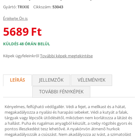
Gyártó:
Cikkszám:
53043
TRIXIE
Értékelje Ön is
5689
Ft
KÜLDÉS 48 ÓRÁN BELÜL
Képek ügyfeleinkről
További képek megtekintése
LEÍRÁS
JELLEMZŐK
VÉLEMÉNYEK
TOVÁBBI FÉNYKÉPEK
Kényelmes, felfújható védőgallér. Védi a fejet, a mellkast és a hátat,
megakadályozza a nyalási és harapási sebeket. Védi a kutyát a falak,
tárgyak vagy lépcsők ütődésétől, miközben nem korlátozza a látást és
a hallást. Puha és rugalmas anyagból készült, a rzeby rögzítés gyors és
pontos illeszkedést tesz lehetővé. A nyakörvön átmenő hurkok
megakadályozzák a csúszást. Nem akadályozza az ivást, a szimatolást