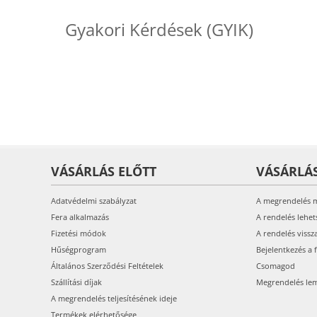
Gyakori Kérdések (GYIK)
VÁSÁRLÁS ELŐTT
VÁSÁRLÁ
Adatvédelmi szabályzat
A megrendelés 
Fera alkalmazás
A rendelés lehet
Fizetési módok
A rendelés vissz
Hűségprogram
Bejelentkezés a 
Általános Szerződési Feltételek
Csomagod
Szállítási díjak
Megrendelés le
A megrendelés teljesítésének ideje
Termékek elérhetősége