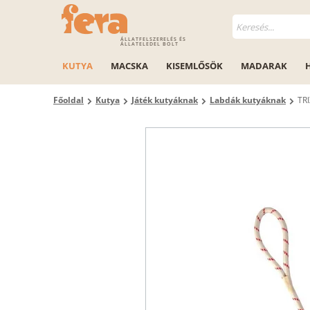
ÁLLATFELSZERELÉS ÉS
ÁLLATELEDEL BOLT
KUTYA
MACSKA
KISEMLŐSÖK
MADARAK
Főoldal
Kutya
Játék kutyáknak
Labdák kutyáknak
TRI