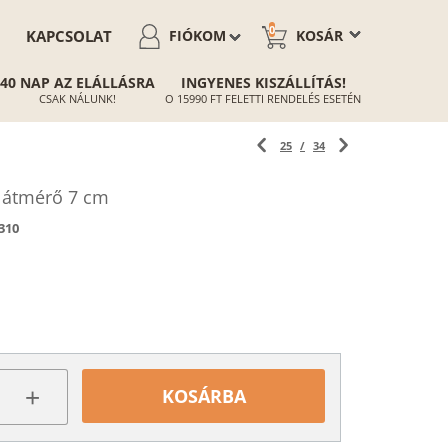
0
KAPCSOLAT
FIÓKOM
KOSÁR
40 NAP AZ ELÁLLÁSRA
INGYENES KISZÁLLÍTÁS!
CSAK NÁLUNK!
O 15990 FT FELETTI RENDELÉS ESETÉN
25
/
34
l átmérő 7 cm
310
+
KOSÁRBA