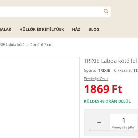
HALAK
HÜLLŐK ÉS KÉTÉLTŰEK
HÁZ
BLOG
XIE Labda kötéllel átmérő 7 cm
TRIXIE Labda kötélle
Gyártó:
Cikkszám:
11
TRIXIE
Értékelje Ön is
1869
Ft
KÜLDÉS 48 ÓRÁN BELÜL
−
Mennyiség (db):