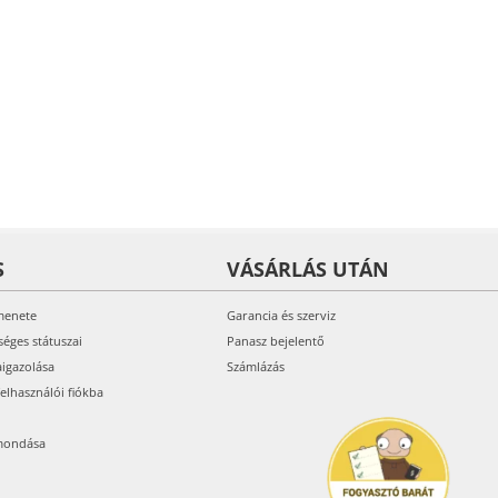
S
VÁSÁRLÁS UTÁN
menete
Garancia és szerviz
séges státuszai
Panasz bejelentő
aigazolása
Számlázás
felhasználói fiókba
mondása