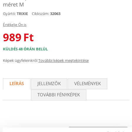
méret M
Gyártó:
Cikkszám:
32063
TRIXIE
Értékelje Ön is
989
Ft
KÜLDÉS 48 ÓRÁN BELÜL
Képek ügyfeleinkről
További képek megtekintése
LEÍRÁS
JELLEMZŐK
VÉLEMÉNYEK
TOVÁBBI FÉNYKÉPEK