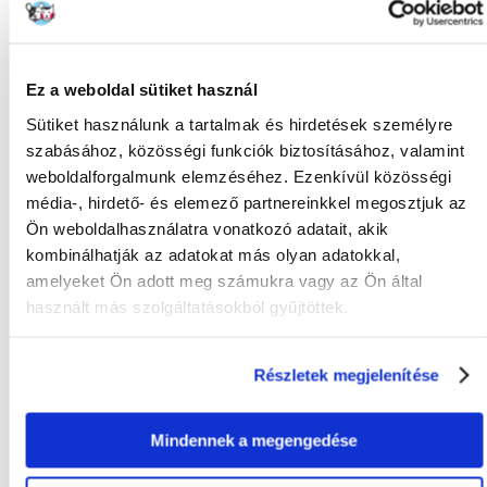
KÉRDEZZ TŐLÜNK!
Gyakori Kérdések (GYIK)
Ez a weboldal sütiket használ
Sütiket használunk a tartalmak és hirdetések személyre
szabásához, közösségi funkciók biztosításához, valamint
Tulajdonságok
weboldalforgalmunk elemzéséhez. Ezenkívül közösségi
média-, hirdető- és elemező partnereinkkel megosztjuk az
GYÁRTÓ:
TRIXIE
Ön weboldalhasználatra vonatkozó adatait, akik
kombinálhatják az adatokat más olyan adatokkal,
Mi a termék értékelési szabályzat?
amelyeket Ön adott meg számukra vagy az Ön által
Csak regisztrált FERA.HU vásárlók írhatnak véleményt, akik
használt más szolgáltatásokból gyűjtöttek.
megvásárolták ezt a terméket. A csillagok által adott értékelés
az összes értékelés átlaga. A felülvizsgálat moderálása után
pozitív és negatív értékeléseket is közzéteszünk.et.
Részletek megjelenítése
Értékelések
Mindennek a megengedése