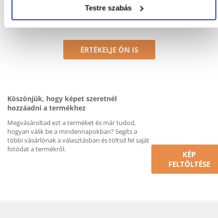
Nem található vélemény
Testre szabás
ÉRTÉKELJE ÖN IS
Köszönjük, hogy képet szeretnél
hozzáadni a termékhez
Megvásároltad ezt a terméket és már tudod,
hogyan válik be a mindennapokban? Segíts a
többi vásárlónak a választásban és töltsd fel saját
fotódat a termékről.
KÉP
FELTÖLTÉSE