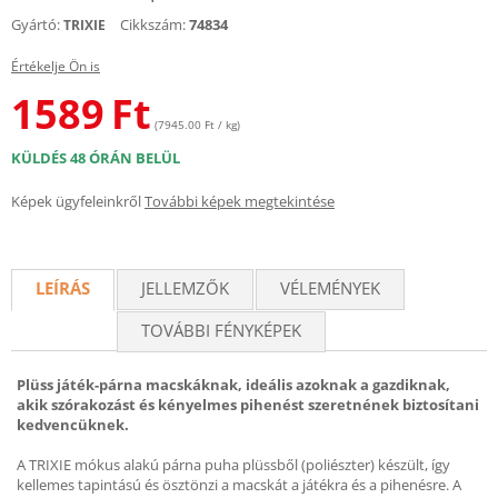
Gyártó:
Cikkszám:
74834
TRIXIE
Értékelje Ön is
1589
Ft
(7945.00 Ft / kg)
KÜLDÉS 48 ÓRÁN BELÜL
Képek ügyfeleinkről
További képek megtekintése
LEÍRÁS
JELLEMZŐK
VÉLEMÉNYEK
TOVÁBBI FÉNYKÉPEK
Plüss játék-párna macskáknak, ideális azoknak a gazdiknak,
akik szórakozást és kényelmes pihenést szeretnének biztosítani
kedvencüknek.
A TRIXIE mókus alakú párna puha plüssből (poliészter) készült, így
kellemes tapintású és ösztönzi a macskát a játékra és a pihenésre. A