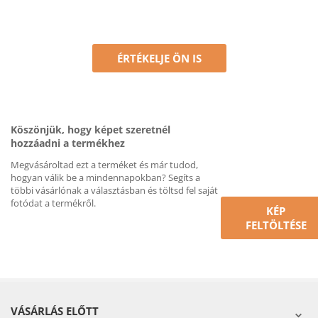
ÉRTÉKELJE ÖN IS
Köszönjük, hogy képet szeretnél
hozzáadni a termékhez
Megvásároltad ezt a terméket és már tudod,
hogyan válik be a mindennapokban? Segíts a
többi vásárlónak a választásban és töltsd fel saját
fotódat a termékről.
KÉP
FELTÖLTÉSE
VÁSÁRLÁS ELŐTT