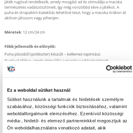
játék rugóval rendelkezik, amely mozgást ad és stimulálja a macska
természetes vadászösztöneit, így még vonzóbbá téve a játékot. A
puha és strapabíró kialakítás lehetővé teszi, hogy a macska órákon át
aktívan játsszon vagy pihenjen.
Méretek
: 12 cm/24 cm
Főbb jellemzők és előnyök:
Puha plüssből (poliészter) készült – kellemes tapintású
Rugóval ellátva, amely stimulálja a macska vadászösztöneit
Szórakozást és kényelmes pihenést biztosít
Tartós és biztonságos játék
A mókus formája vonzó a macskák számára
Ez a weboldal sütiket használ
Sütiket használunk a tartalmak és hirdetések személyre
szabásához, közösségi funkciók biztosításához, valamint
KÉRDEZZ TŐLÜNK!
weboldalforgalmunk elemzéséhez. Ezenkívül közösségi
média-, hirdető- és elemező partnereinkkel megosztjuk az
Ön weboldalhasználatra vonatkozó adatait, akik
Gyakori Kérdések (GYIK)