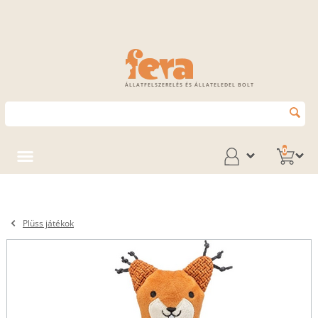
ÁLLATFELSZERELÉS ÉS ÁLLATELEDEL BOLT
0
Plüss játékok