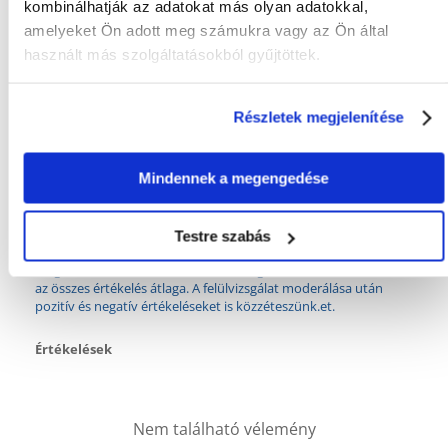
kombinálhatják az adatokat más olyan adatokkal,
amelyeket Ön adott meg számukra vagy az Ön által
használt más szolgáltatásokból gyűjtöttek.
Tulajdonságok
Részletek megjelenítése
CSOMAG SÚLYA
0.2
(KG):
GYÁRTÓ:
Mindennek a megengedése
TRIXIE
Mi a termék értékelési szabályzat?
Testre szabás
Csak regisztrált FERA.HU vásárlók írhatnak véleményt, akik
megvásárolták ezt a terméket. A csillagok által adott értékelés
az összes értékelés átlaga. A felülvizsgálat moderálása után
pozitív és negatív értékeléseket is közzéteszünk.et.
Értékelések
Nem található vélemény