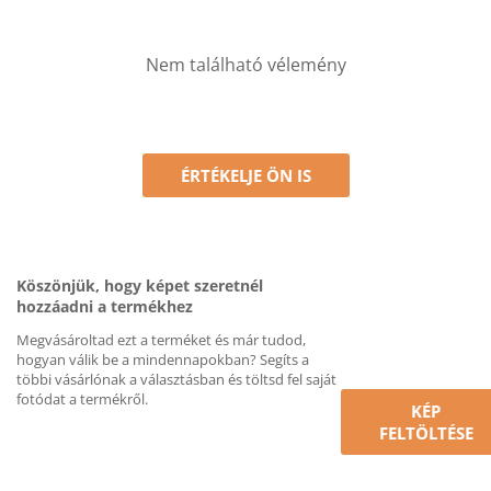
Nem található vélemény
ÉRTÉKELJE ÖN IS
Köszönjük, hogy képet szeretnél
hozzáadni a termékhez
Megvásároltad ezt a terméket és már tudod,
hogyan válik be a mindennapokban? Segíts a
többi vásárlónak a választásban és töltsd fel saját
fotódat a termékről.
KÉP
FELTÖLTÉSE