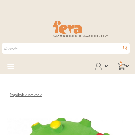
ÁLLATFELSZERELÉS ÉS ÁLLATELEDEL BOLT
0
Rágókák kutyáknak