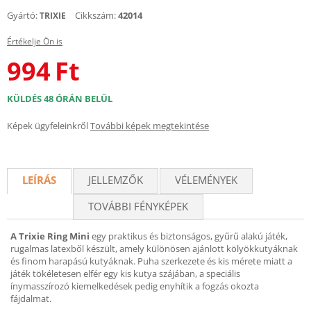
Gyártó:
Cikkszám:
42014
TRIXIE
Értékelje Ön is
994
Ft
KÜLDÉS 48 ÓRÁN BELÜL
Képek ügyfeleinkről
További képek megtekintése
LEÍRÁS
JELLEMZŐK
VÉLEMÉNYEK
TOVÁBBI FÉNYKÉPEK
A Trixie Ring Mini
egy praktikus és biztonságos, gyűrű alakú játék,
rugalmas latexből készült, amely különösen ajánlott kölyökkutyáknak
és finom harapású kutyáknak. Puha szerkezete és kis mérete miatt a
játék tökéletesen elfér egy kis kutya szájában, a speciális
ínymasszírozó kiemelkedések pedig enyhítik a fogzás okozta
fájdalmat.