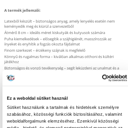
A termék jellemzői:
Latexből készült – biztonságos anyag, amely lenyelés esetén nem
keményedik meg és kiürül a szervezetből
Átmérő 8 cm – ideális méret kiskutyák és kutyusok számára
Puha kiemelkedések – elősegítik a szájhigiénét, masszírozzák az
ínyeket és enyhítik a fogzás okozta fájdalmat
Finom szerkezet – érzékeny szájnak is megfelelő
Könnyű és rugalmas forma – kiválóan alkalmas otthoni és kültéri
játékhoz
Biztonságos és vonzó tevékenység – segít leküzdeni az unalmat és a
stresszt
A Trixie Ring Mini kiváló választás első játéknak kiskutyáknak vagy
mindennapi rágóként kistestű kutyáknak. Ötvözi a biztonságot és a
Ez a weboldal sütiket használ
funkcionalitást, gyengéden és pozitív módon fejlesztve a kutya
természetes ösztöneit.
Sütiket használunk a tartalmak és hirdetések személyre
szabásához, közösségi funkciók biztosításához, valamint
weboldalforgalmunk elemzéséhez. Ezenkívül közösségi
média-, hirdető- és elemező partnereinkkel megosztjuk az