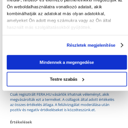
KÉRDEZZ TŐLÜNK!
Ön weboldalhasználatra vonatkozó adatait, akik
kombinálhatják az adatokat más olyan adatokkal,
amelyeket Ön adott meg számukra vagy az Ön által
Gyakori Kérdések (GYIK)
használt más szolgáltatásokból gyűjtöttek.
Részletek megjelenítése
Tulajdonságok
ÁLLAT MÉRETE:
Kis fajták
Mindennek a megengedése
GYÁRTÓ:
TRIXIE
Testre szabás
Mi a termék értékelési szabályzat?
Csak regisztrált FERA.HU vásárlók írhatnak véleményt, akik
megvásárolták ezt a terméket. A csillagok által adott értékelés
az összes értékelés átlaga. A felülvizsgálat moderálása után
pozitív és negatív értékeléseket is közzéteszünk.et.
Értékelések