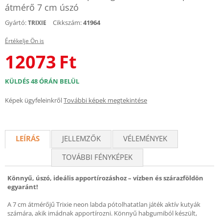
átmérő 7 cm úszó
Gyártó:
Cikkszám:
41964
TRIXIE
Értékelje Ön is
12073
Ft
KÜLDÉS 48 ÓRÁN BELÜL
Képek ügyfeleinkről
További képek megtekintése
LEÍRÁS
JELLEMZŐK
VÉLEMÉNYEK
TOVÁBBI FÉNYKÉPEK
Könnyű, úszó, ideális apportírozáshoz – vízben és szárazföldön
egyaránt!
A 7 cm átmérőjű Trixie neon labda pótolhatatlan játék aktív kutyák
számára, akik imádnak apportírozni. Könnyű habgumiból készült,