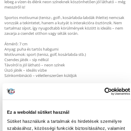
lebeg a vízen és élénk neon színeknek köszönhetően jól látható – még
messziről is!
Sportos motívumai (tenisz-, golf-, kosárlabda-labdák ihlette) nemcsak
vonzzák a tekintetet, hanem a kutyát is interakcióra ösztönzik. Nem
tartalmaz sípot, így nyugodtabb körülmények között is ideális – nem
zavarja a csendet otthon vagy séták során.
Átmérő: 7 cm
Anyag: puha és tartós habgumi
Motívumok: sport (tenisz, golf, kosárlabda stb.)
Csendes játék – síp nélkül
Távolról is jól látható – neon színek
Úszó játék – ideális vízbe
Színkombináció – véletlenszerűen küldjük
Előnyök:
Kiválóan alkalmas apportírozásra szárazföldön és vízben egyaránt
Biztonságos és könnyű – nem terheli a kutya fogait
Könnyen megfogható és hordozható a kutya számára
Ideális közös tevékenységekhez és edzésekhez
Ez a weboldal sütiket használ
Környezetbarát – nem ad hangot
Sütiket használunk a tartalmak és hirdetések személyre
szabásához, közösségi funkciók biztosításához, valamint