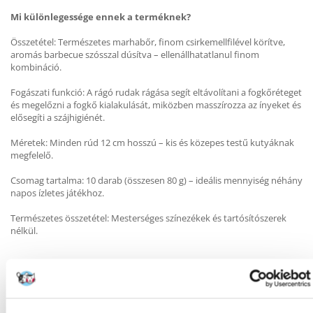
Mi különlegessége ennek a terméknek?
Összetétel: Természetes marhabőr, finom csirkemellfilével körítve,
aromás barbecue szósszal dúsítva – ellenállhatatlanul finom
kombináció.
Fogászati funkció: A rágó rudak rágása segít eltávolítani a fogkőréteget
és megelőzni a fogkő kialakulását, miközben masszírozza az ínyeket és
elősegíti a szájhigiénét.
Méretek: Minden rúd 12 cm hosszú – kis és közepes testű kutyáknak
megfelelő.
Csomag tartalma: 10 darab (összesen 80 g) – ideális mennyiség néhány
napos ízletes játékhoz.
Természetes összetétel: Mesterséges színezékek és tartósítószerek
nélkül.
Összetétel
: nyers bőr, csirkemell (16%), kukoricakeményítő, glicerin,
borsófehérje, ásványi anyagok.
Analitikai összetevők:
zsírtartalom 0,8%, nedvességtartalom 18%,