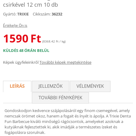
csirkével 12 cm 10 db
Gyártó:
Cikkszám:
36232
TRIXIE
Értékelje Ön is
1590
Ft
(8368.42 Ft / kg)
KÜLDÉS 48 ÓRÁN BELÜL
Képek ügyfeleinkről
További képek megtekintése
LEÍRÁS
JELLEMZŐK
VÉLEMÉNYEK
TOVÁBBI FÉNYKÉPEK
Gondoskodjon kedvence szájápolásáról egy finom csemegével, amely
nemcsak örömet okoz, hanem a fogait és ínyét is ápolja. A Trixie Denta
Fun Barbecue kiváló minőségű rágócsontok, amelyeket azoknak a
kutyáknak fejlesztettek ki, akik imádják a természetes ízeket és
fogápolásra szorulnak.