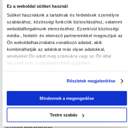
fehérje 78%, nyers hamu 1,8%, nyers rost 0,8%.
Ez a weboldal sütiket használ
Sütiket használunk a tartalmak és hirdetések személyre
szabásához, közösségi funkciók biztosításához, valamint
weboldalforgalmunk elemzéséhez. Ezenkívül közösségi
KÉRDEZZ TŐLÜNK!
média-, hirdető- és elemező partnereinkkel megosztjuk az
Ön weboldalhasználatra vonatkozó adatait, akik
kombinálhatják az adatokat más olyan adatokkal,
Gyakori Kérdések (GYIK)
amelyeket Ön adott meg számukra vagy az Ön által
használt más szolgáltatásokból gyűjtöttek.
Tulajdonságok
Részletek megjelenítése
ÁLLAT MÉRETE:
Univerzális
Mindennek a megengedése
CSOMAG SÚLYA
0.19
(KG):
GYÁRTÓ:
TRIXIE
Testre szabás
Javasolt felhasználás