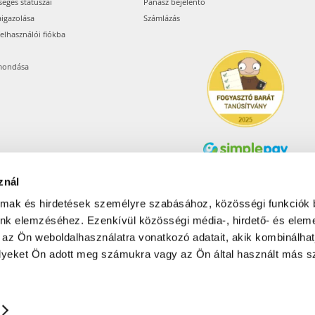
séges státuszai
Panasz bejelentő
aigazolása
Számlázás
felhasználói fiókba
mondása
znál
Árukereső.hu
almak és hirdetések személyre szabásához, közösségi funkciók 
unk elemzéséhez. Ezenkívül közösségi média-, hirdető- és elem
 az Ön weboldalhasználatra vonatkozó adatait, akik kombinálhat
Olcsóbbat.hu – Spórolni
tudni kell
yeket Ön adott meg számukra vagy az Ön által használt más sz
© 2017-2026 Pets24 Kft..