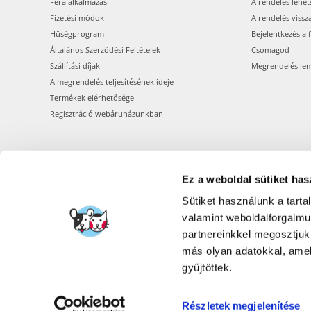
Fera alkalmazás
A rendelés lehet
Fizetési módok
A rendelés vissz
Hűségprogram
Bejelentkezés a 
Általános Szerződési Feltételek
Csomagod
Szállítási díjak
Megrendelés le
A megrendelés teljesítésének ideje
Termékek elérhetősége
Regisztráció webáruházunkban
Ez a weboldal sütiket has
Sütiket használunk a tart
valamint weboldalforgalm
partnereinkkel megosztjuk
más olyan adatokkal, amel
gyűjtöttek.
Részletek megjelenítése