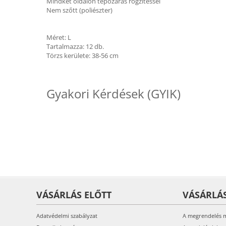
Mindkét oldalon tépőzáras rögzítéssel
Nem szőtt (poliészter)
Méret: L
Tartalmazza: 12 db.
Törzs kerülete: 38-56 cm
Gyakori Kérdések (GYIK)
VÁSÁRLÁS ELŐTT
VÁSÁRLÁ
Adatvédelmi szabályzat
A megrendelés 