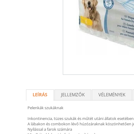
LEÍRÁS
JELLEMZŐK
VÉLEMÉNYEK
Pelenkák szukáknak
Inkontinencia, tüzes szukák és műtét utáni állatok esetében
A lábakon és combokon lévő húzózáraknak köszönhetően jól
Nyílással a farok számára