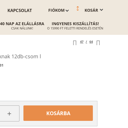
0
KAPCSOLAT
FIÓKOM
KOSÁR
40 NAP AZ ELÁLLÁSRA
INGYENES KISZÁLLÍTÁS!
CSAK NÁLUNK!
O 15990 FT FELETTI RENDELÉS ESETÉN
47
/
64
áknak 12db-csom l
31
+
KOSÁRBA