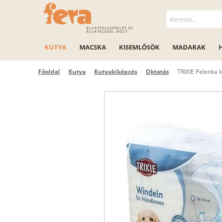
ÁLLATFELSZERELÉS ÉS
ÁLLATELEDEL BOLT
KUTYA
MACSKA
KISEMLŐSÖK
MADARAK
Főoldal
Kutya
Kutyakiképzés
Oktatás
TRIXIE Pelenka 