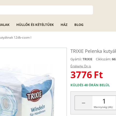
HALAK
HÜLLŐK ÉS KÉTÉLTŰEK
HÁZ
BLOG
kutyáknak 12db-csom l
TRIXIE Pelenka kuty
Gyártó:
Cikkszám:
66
TRIXIE
Értékelje Ön is
3776
Ft
KÜLDÉS 48 ÓRÁN BELÜL
−
Mennyiség (db):