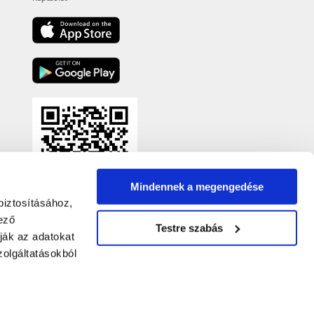
Mindennek a megengedése
biztosításához,
ező
Testre szabás
ják az adatokat
olgáltatásokból