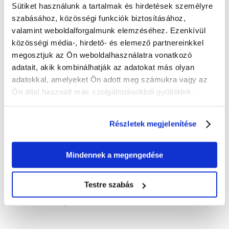
Sütiket használunk a tartalmak és hirdetések személyre
ÉRTÉKELJE ÖN IS
szabásához, közösségi funkciók biztosításához,
Recommend
valamint weboldalforgalmunk elemzéséhez. Ezenkívül
Leírás
közösségi média-, hirdető- és elemező partnereinkkel
megosztjuk az Ön weboldalhasználatra vonatkozó
TRIXIE PREMIO A lazacos pástétom
egy különleges jutalomfalat
adatait, akik kombinálhatják az adatokat más olyan
kutyája számára. Ez a jutalomfalat nemcsak intenzív ízével örvendezteti
adatokkal, amelyeket Ön adott meg számukra vagy az
meg, hanem krémes állagának köszönhetően a gyógyszeradagolást is
megkönnyíti. Kiváló minőségű alapanyagokból készült, így a legjobb
Ön által használt más szolgáltatásokból gyűjtöttek.
ízélményt nyújtja négylábú barátjának. Ez a lazacos jutalomfalat ideális
jutalomfalat a kiképzés során vagy egy kis apróságként két étkezés
között. Tegye boldoggá és egészségessé kutyáját a TRIXIE PREMIO
Részletek megjelenítése
lazacos jutalomfalattal.
-gluténmentes formula
Mindennek a megengedése
-nem tartalmaz hozzáadott cukrot
Összetevők
: hal és haltermékek (12 % lazac), olajok és zsírok,
burgonyakeményítő, rizskeményítő , zöldségek.
Testre szabás
Hűvös és száraz helyen tárolandó.