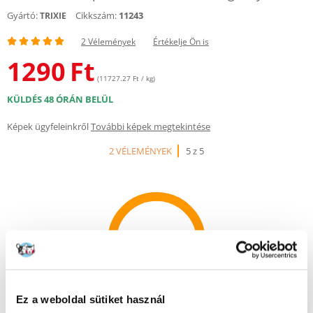
Gyártó:
Cikkszám:
11243
TRIXIE
2 Vélemények
Értékelje Ön is
1290
Ft
(11727.27 Ft / kg)
KÜLDÉS 48 ÓRÁN BELÜL
Képek ügyfeleinkről
További képek megtekintése
2 VÉLEMÉNYEK
5 z 5
100%
Ez a weboldal sütiket használ
100% AZ ÜGYFELEK AJÁNLJÁK EZT A TERMÉKET