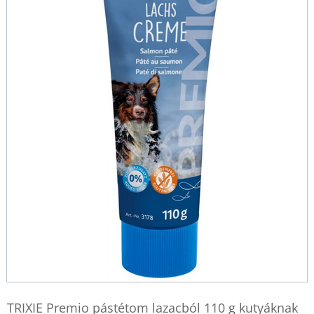
TRIXIE Premio pástétom lazacból 110 g kutyáknak