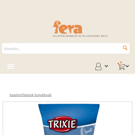
ÁLLATFELSZERELÉS ÉS ÁLLATELEDEL BOLT
0
Jutalomfalatok kutyáknak