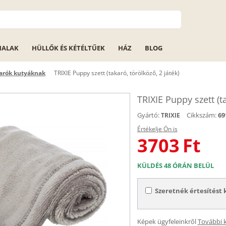
HALAK
HÜLLŐK ÉS KÉTÉLTŰEK
HÁZ
BLOG
arók kutyáknak
TRIXIE Puppy szett (takaró, törölköző, 2 játék)
TRIXIE Puppy szett (ta
Gyártó:
Cikkszám:
69
TRIXIE
Értékelje Ön is
3703
Ft
KÜLDÉS 48 ÓRÁN BELÜL
Szeretnék értesítést 
Képek ügyfeleinkről
További 