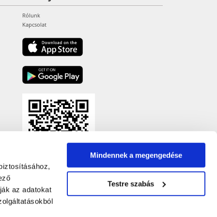
Rólunk
Kapcsolat
Mindennek a megengedése
biztosításához,
ező
Testre szabás
ják az adatokat
olgáltatásokból