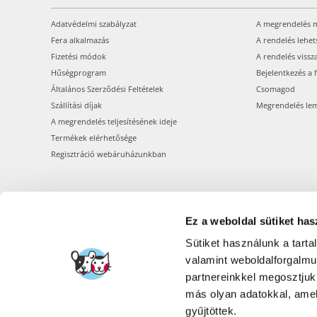
Adatvédelmi szabályzat
A megrendelés 
Fera alkalmazás
A rendelés lehet
Fizetési módok
A rendelés vissz
Hűségprogram
Bejelentkezés a 
Általános Szerződési Feltételek
Csomagod
Szállítási díjak
Megrendelés le
A megrendelés teljesítésének ideje
Termékek elérhetősége
Regisztráció webáruházunkban
Ez a weboldal sütiket has
Sütiket használunk a tart
valamint weboldalforgalm
partnereinkkel megosztjuk
más olyan adatokkal, amel
gyűjtöttek.