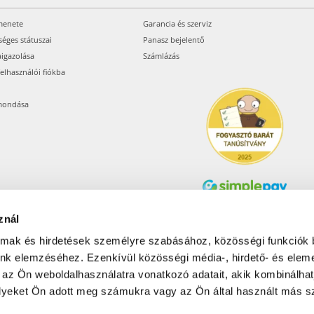
menete
Garancia és szerviz
séges státuszai
Panasz bejelentő
aigazolása
Számlázás
felhasználói fiókba
mondása
znál
Árukereső.hu
almak és hirdetések személyre szabásához, közösségi funkciók 
unk elemzéséhez. Ezenkívül közösségi média-, hirdető- és elem
 az Ön weboldalhasználatra vonatkozó adatait, akik kombinálhat
Olcsóbbat.hu – Spórolni
tudni kell
yeket Ön adott meg számukra vagy az Ön által használt más sz