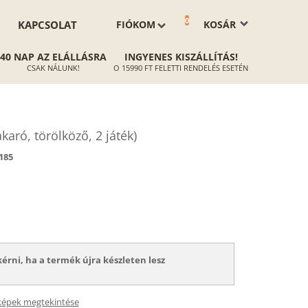
0
KAPCSOLAT
FIÓKOM
KOSÁR
40 NAP AZ ELÁLLÁSRA
INGYENES KISZÁLLÍTÁS!
CSAK NÁLUNK!
O 15990 FT FELETTI RENDELÉS ESETÉN
karó, törölköző, 2 játék)
185
kérni, ha a termék újra készleten lesz
képek megtekintése