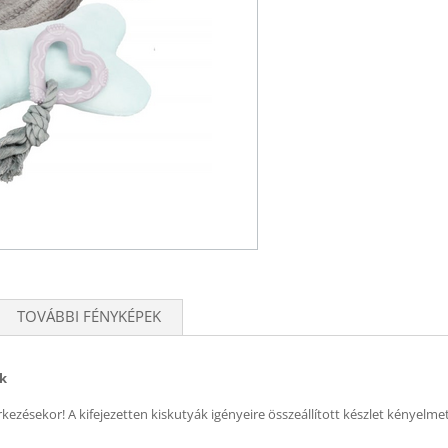
TOVÁBBI FÉNYKÉPEK
ék
érkezésekor! A kifejezetten kiskutyák igényeire összeállított készlet kényelme