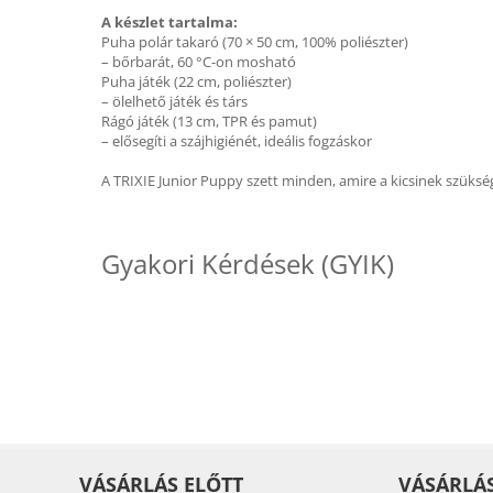
A készlet tartalma:
Puha polár takaró (70 × 50 cm, 100% poliészter)
– bőrbarát, 60 °C-on mosható
Puha játék (22 cm, poliészter)
– ölelhető játék és társ
Rágó játék (13 cm, TPR és pamut)
– elősegíti a szájhigiénét, ideális fogzáskor
A TRIXIE Junior Puppy szett minden, amire a kicsinek szüksé
Gyakori Kérdések (GYIK)
VÁSÁRLÁS ELŐTT
VÁSÁRLÁ