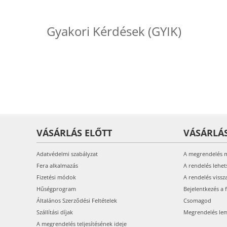
Gyakori Kérdések (GYIK)
VÁSÁRLÁS ELŐTT
VÁSÁRLÁ
Adatvédelmi szabályzat
A megrendelés 
Fera alkalmazás
A rendelés lehet
Fizetési módok
A rendelés vissz
Hűségprogram
Bejelentkezés a 
Általános Szerződési Feltételek
Csomagod
Szállítási díjak
Megrendelés le
A megrendelés teljesítésének ideje