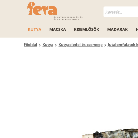
ÁLLATFELSZERELÉS ÉS
ÁLLATELEDEL BOLT
KUTYA
MACSKA
KISEMLŐSÖK
MADARAK
Főoldal
Kutya
Kutyaeledel és csemege
Jutalomfalatok 