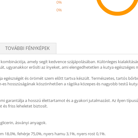
0%
0%
Recom
TOVÁBBI FÉNYKÉPEK
ás kombinációja, amely segít kedvence szájápolásában. Különleges kialakítás
sát, ugyanakkor erősíti az ínyeket, ami elengedhetetlen a kutya egészséges
 egészségét és örömét szem előtt tartva készült. Természetes, tartós bőrből
m-es hosszúságának köszönhetően a rágóka közepes és nagyobb testű kutyák 
ami garantálja a hosszú élettartamot és a gyakori jutalmazást. Az ilyen t
és friss leheletet biztosít.
glicerin, ásványi anyagok.
om 18,0%, fehérje 75,0%, nyers hamu 3,1%, nyers rost 0,1%.