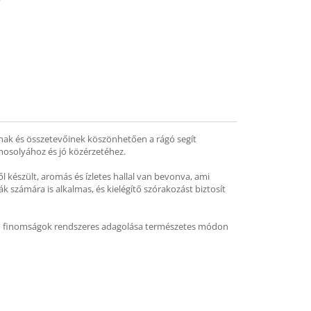
mend
ának és összetevőinek köszönhetően a rágó segít
 mosolyához és jó közérzetéhez.
 készült, aromás és ízletes hallal van bevonva, ami
számára is alkalmas, és kielégítő szórakozást biztosít
ípusú finomságok rendszeres adagolása természetes módon