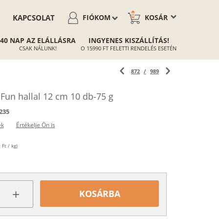
0
KAPCSOLAT
FIÓKOM
KOSÁR
40 NAP AZ ELÁLLÁSRA
INGYENES KISZÁLLÍTÁS!
CSAK NÁLUNK!
O 15990 FT FELETTI RENDELÉS ESETÉN
872
/
989
Fun hallal 12 cm 10 db-75 g
235
ek
Értékelje Ön is
Ft / kg)
+
KOSÁRBA