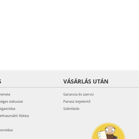
S
VÁSÁRLÁS UTÁN
menete
Garancia és szerviz
séges státuszai
Panasz bejelentő
aigazolása
Számlázás
felhasználói fiókba
mondása