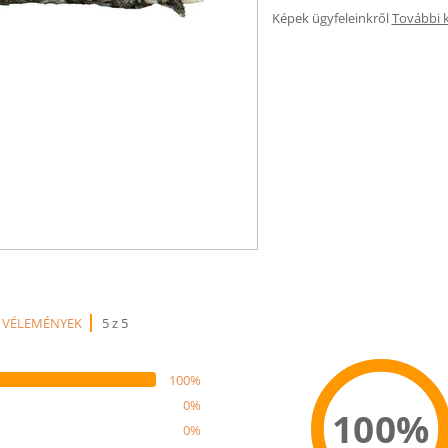
Képek ügyfeleinkről
További 
 VÉLEMÉNYEK
5 z 5
100%
0%
100%
0%