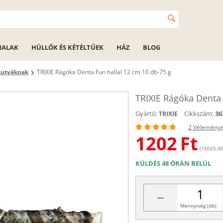
HALAK
HÜLLŐK ÉS KÉTÉLTŰEK
HÁZ
BLOG
kutyáknak
TRIXIE Rágóka Denta Fun hallal 12 cm 10 db-75 g
TRIXIE Rágóka Denta 
Gyártó:
Cikkszám:
36
TRIXIE
2 Vélemény
1202
Ft
(15025.00 
KÜLDÉS 48 ÓRÁN BELÜL
−
Mennyiség (db):