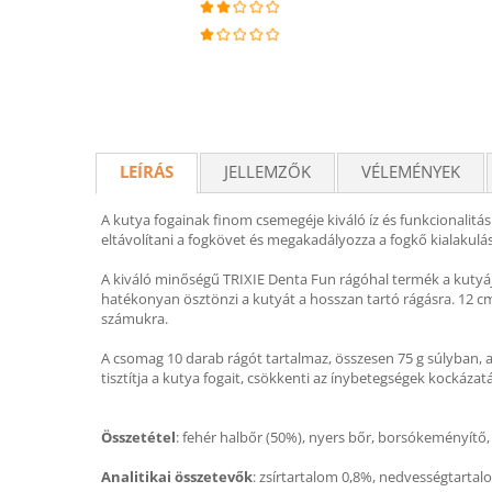
LEÍRÁS
JELLEMZŐK
VÉLEMÉNYEK
A kutya fogainak finom csemegéje kiváló íz és funkcionalit
eltávolítani a fogkövet és megakadályozza a fogkő kialakulá
A kiváló minőségű TRIXIE Denta Fun rágóhal termék a kutyája
hatékonyan ösztönzi a kutyát a hosszan tartó rágásra. 12 c
számukra.
A csomag 10 darab rágót tartalmaz, összesen 75 g súlyban, 
tisztítja a kutya fogait, csökkenti az ínybetegségek kockázatát 
Összetétel
: fehér halbőr (50%), nyers bőr, borsókeményítő, 
Analitikai összetevők
: zsírtartalom 0,8%, nedvességtartal