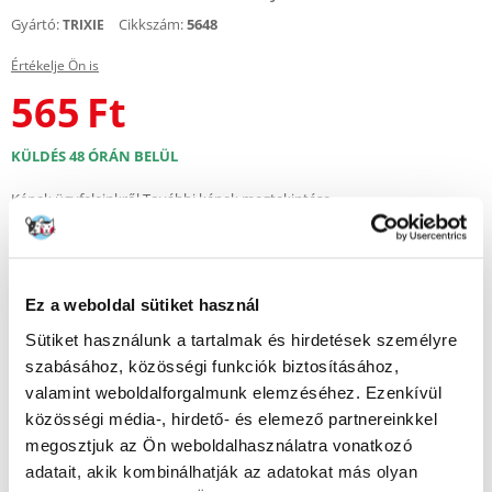
Gyártó:
Cikkszám:
5648
TRIXIE
Értékelje Ön is
565
Ft
KÜLDÉS 48 ÓRÁN BELÜL
Képek ügyfeleinkről
További képek megtekintése
Leírás
Ez a weboldal sütiket használ
Praktikus kutyatál, kiváló minőségű rozsdamentes acélból, ideális
nedves és száraz eledel, valamint víz adagolásához. 15 cm átmérőjével
Sütiket használunk a tartalmak és hirdetések személyre
és 750 ml űrtartalmával közepes és nagyobb testű kutyák számára is
szabásához, közösségi funkciók biztosításához,
alkalmas.
valamint weboldalforgalmunk elemzéséhez. Ezenkívül
Önállóan vagy állvánnyal együtt is használható – a legtöbb standard
közösségi média-, hirdető- és elemező partnereinkkel
modellhez illeszkedik.
megosztjuk az Ön weboldalhasználatra vonatkozó
adatait, akik kombinálhatják az adatokat más olyan
2 az 1-ben – önállóan vagy állvánnyal együtt használható