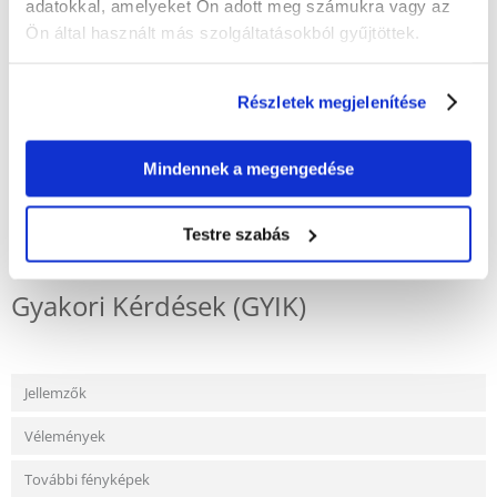
adatokkal, amelyeket Ön adott meg számukra vagy az
750 ml űrtartalom – egy teljes étkezéshez elegendő
Ön által használt más szolgáltatásokból gyűjtöttek.
Átmérő: 15 cm – a legtöbb állványhoz illeszkedik
Rozsdamentes acél – rozsdásodásnak ellenáll, tartós és higiénikus
Mosogatógépben mosható
Részletek megjelenítése
Beltéri és kültéri használatra
Mindennek a megengedése
KÉRDEZZ TŐLÜNK!
Testre szabás
Gyakori Kérdések (GYIK)
Jellemzők
Vélemények
További fényképek