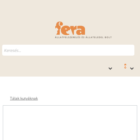
ÁLLATFELSZERELÉS ÉS ÁLLATELEDEL BOLT
0
Tálak kutyáknak