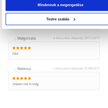
Mindennek a megengedése
Szuper! A hörcsögöm imád benne tartózkodni! Ajánlom
még ezt a ketrecet http://fera.pl/petinn-klatka-dla-gryzoni-
palazzo-mix.html?
Testre szabás
utm_source=okazje.info&utm_medium=referral&utm_campaign=ok
Małgorzata
a kibocsátás időpontja 29/11/2017
Oké
Mateusz
a kibocsátás időpontja 21/08/2017
Szépen néz ki még