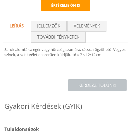
ÉRTÉKELJE ÖN IS
Recommend
LEÍRÁS
JELLEMZŐK
VÉLEMÉNYEK
TOVÁBBI FÉNYKÉPEK
Sarok alomtálca egér vagy hörcsög számára, rácsra rögzíthető. Vegyes
színek, a színt véletlenszerűen küldjük. 16 × 7 × 12/12 cm
KÉRDEZZ TŐLÜNK!
Gyakori Kérdések (GYIK)
Tulajdonságok