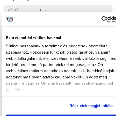
GYÁRTÓ:
TRIXIE
Mi a termék értékelési szabályzat?
Csak regisztrált FERA.HU vásárlók írhatnak véleményt, akik
megvásárolták ezt a terméket. A csillagok által adott értékelés
Ez a weboldal sütiket használ
az összes értékelés átlaga. A felülvizsgálat moderálása után
pozitív és negatív értékeléseket is közzéteszünk.et.
Sütiket használunk a tartalmak és hirdetések személyre
szabásához, közösségi funkciók biztosításához, valamint
Értékelések
weboldalforgalmunk elemzéséhez. Ezenkívül közösségi méd
ÉRTÉKELJE ÖN IS
hirdető- és elemező partnereinkkel megosztjuk az Ön
weboldalhasználatra vonatkozó adatait, akik kombinálhatják
Zuzasz246
adatokat más olyan adatokkal, amelyeket Ön adott meg
a kibocsátás időpontja 21/01/2019
számukra vagy az Ön által használt más szolgáltatásokból
gyűjtöttek.
Nagyon ajánlom. Nem bomlik le és könnyen tisztítható.
Részletek megjelenítése
Karolina
a kibocsátás időpontja 30/11/2017