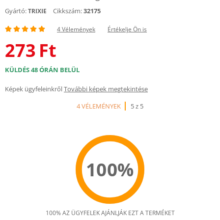
Gyártó:
Cikkszám:
32175
TRIXIE
4 Vélemények
Értékelje Ön is
273
Ft
KÜLDÉS 48 ÓRÁN BELÜL
Képek ügyfeleinkről
További képek megtekintése
4 VÉLEMÉNYEK
5 z 5
100%
100% AZ ÜGYFELEK AJÁNLJÁK EZT A TERMÉKET