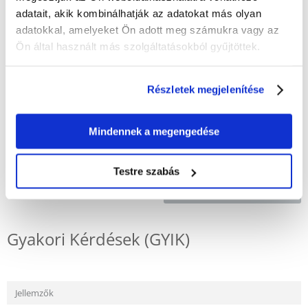
levegőellátást biztosítanak, ami elengedhetetlen az állat egészségének
adatait, akik kombinálhatják az adatokat más olyan
megőrzéséhez utazás közben.
adatokkal, amelyeket Ön adott meg számukra vagy az
Kompakt méretek: 18 × 12 × 13 cm
Ön által használt más szolgáltatásokból gyűjtöttek.
Kényelmes fogantyúk a hordozáshoz
Átlátszó, nyitható fedél az állathoz való könnyű hozzáférés érdekében
Számos szellőzőnyílás biztosítja a megfelelő légáramlást
Részletek megjelenítése
Könnyű és tartós műanyagból készült
Különböző színekben kapható (véletlenszerűen szállítjuk)
Mindennek a megengedése
Testre szabás
KÉRDEZZ TŐLÜNK!
Gyakori Kérdések (GYIK)
Jellemzők