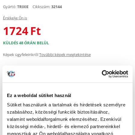
Gyártó:
Cikkszám:
32144
TRIXIE
Értékelje Ön is
1724
Ft
KÜLDÉS 48 ÓRÁN BELÜL
Képek ügyfeleinkről
További képek megtekintése
Leírás
A TRIXIE Pico szállítódoboz praktikus és biztonságos megoldás kis
rágcsálók, például hörcsögök, egerek vagy hörcsögök
Ez a weboldal sütiket használ
szállításához.
A tetején nyitható átlátszó fedélnek köszönhetően könnyedén beláthat
Sütiket használunk a tartalmak és hirdetések személyre
a dobozba anélkül, hogy teljesen kinyitná, így minimalizálva az állat
szabásához, közösségi funkciók biztosításához,
stresszét. Az oldalakon található ergonomikus fogantyúk kényelmes és
valamint weboldalforgalmunk elemzéséhez. Ezenkívül
stabil hordozást tesznek lehetővé, a masszív műanyag szerkezet pedig
garantálja a tartósságot és a sérülésekkel szembeni ellenállást. A fedélen
közösségi média-, hirdető- és elemező partnereinkkel
és az oldalfalakon elhelyezett szellőzőnyílások megfelelő friss
megosztjuk az Ön weboldalhasználatra vonatkozó