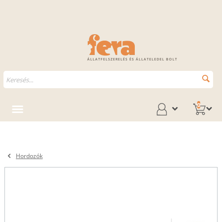
ÁLLATFELSZERELÉS ÉS ÁLLATELEDEL BOLT
0
Hordozók