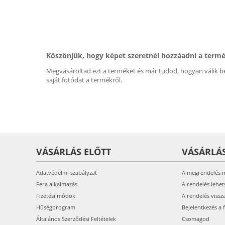
Köszönjük, hogy képet szeretnél hozzáadni a term
Megvásároltad ezt a terméket és már tudod, hogyan válik be
saját fotódat a termékről.
VÁSÁRLÁS ELŐTT
VÁSÁRLÁ
Adatvédelmi szabályzat
A megrendelés 
Fera alkalmazás
A rendelés lehet
Fizetési módok
A rendelés vissz
Hűségprogram
Bejelentkezés a 
Általános Szerződési Feltételek
Csomagod