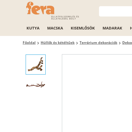
ÁLLATFELSZERELÉS ÉS
ÁLLATELEDEL BOLT
KUTYA
MACSKA
KISEMLŐSÖK
MADARAK
Főoldal
Hüllők és kétéltűek
Terrárium dekorációk
Dekor