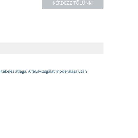
KÉRDEZZ TŐLÜNK!
rtékelés átlaga. A felülvizsgálat moderálása után