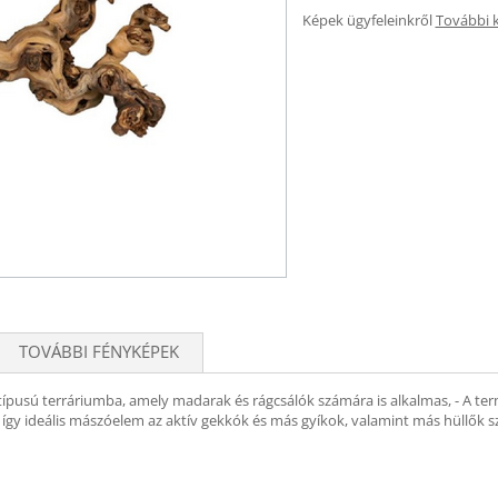
Képek ügyfeleinkről
További 
TOVÁBBI FÉNYKÉPEK
típusú terráriumba, amely madarak és rágcsálók számára is alkalmas, - A t
 így ideális mászóelem az aktív gekkók és más gyíkok, valamint más hüllők 