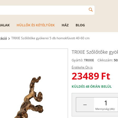
HALAK
HÜLLŐK ÉS KÉTÉLTŰEK
HÁZ
BLOG
áció
TRIXIE Szőlőtőke gyökerei 5 db homokfúvott 40-60 cm
TRIXIE Szőlőtőke gyö
Gyártó:
Cikkszám:
50
TRIXIE
Értékelje Ön is
23489
Ft
KÜLDÉS 48 ÓRÁN BELÜL
−
Mennyiség (db):