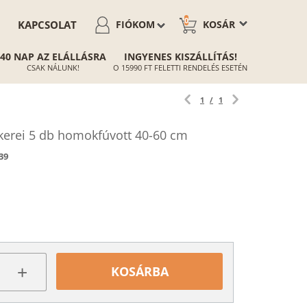
0
KAPCSOLAT
FIÓKOM
KOSÁR
40 NAP AZ ELÁLLÁSRA
INGYENES KISZÁLLÍTÁS!
CSAK NÁLUNK!
O 15990 FT FELETTI RENDELÉS ESETÉN
1
/
1
kerei 5 db homokfúvott 40-60 cm
39
+
KOSÁRBA