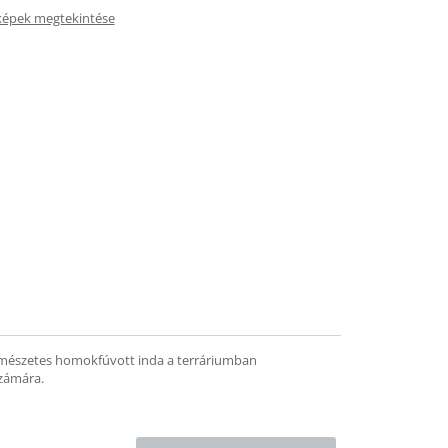
képek megtekintése
ermészetes homokfúvott inda a terráriumban
számára.