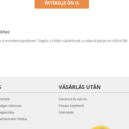
ÉRTÉKELJE ÖN IS
ékhez
 a mindennapokban? Segíts a többi vásárlónak a választásban és töltsd fel
S
VÁSÁRLÁS UTÁN
menete
Garancia és szerviz
séges státuszai
Panasz bejelentő
aigazolása
Számlázás
felhasználói fiókba