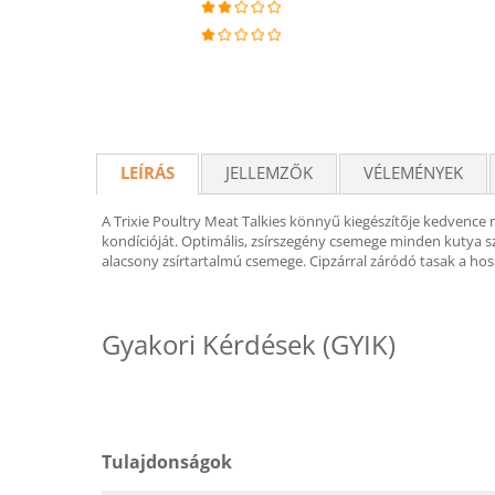
LEÍRÁS
JELLEMZŐK
VÉLEMÉNYEK
A Trixie Poultry Meat Talkies könnyű kiegészítője kedvence 
kondícióját. Optimális, zsírszegény csemege minden kutya sz
alacsony zsírtartalmú csemege. Cipzárral záródó tasak a hos
Gyakori Kérdések (GYIK)
Tulajdonságok