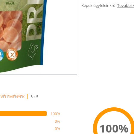
Képek ügyfeleinkről
További 
 VÉLEMÉNYEK
5 z 5
100%
0%
100%
0%