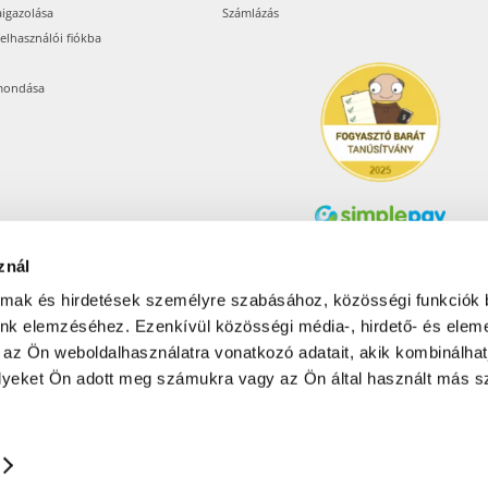
aigazolása
Számlázás
felhasználói fiókba
mondása
znál
Árukereső.hu
almak és hirdetések személyre szabásához, közösségi funkciók 
unk elemzéséhez. Ezenkívül közösségi média-, hirdető- és elem
 az Ön weboldalhasználatra vonatkozó adatait, akik kombinálhat
Olcsóbbat.hu – Spórolni
tudni kell
yeket Ön adott meg számukra vagy az Ön által használt más sz
© 2017-2026 Pets24 Kft..
ONAL: