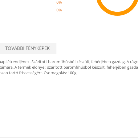
0%
0%
Recom
TOVÁBBI FÉNYKÉPEK
napi étrendjének. Szárított baromfihúsból készült, fehérjében gazdag. A rág
ámára. A termék előnyei: szárított baromfihúsból készült, fehérjében gazdag,
szan tartó frissességért. Csomagolás: 100g.