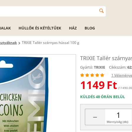
HALAK
HÜLLŐK ÉS KÉTÉLTŰEK
HÁZ
BLOG
kutyáknak
TRIXIE Tallér szárnyas hússal 100 g
TRIXIE Tallér szárnya
Gyártó:
Cikkszám:
62
TRIXIE
1 Vélemény
1149
Ft
(11490.00 
KÜLDÉS 48 ÓRÁN BELÜL
−
Mennyiség (db):