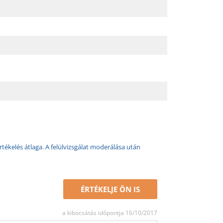
rtékelés átlaga. A felülvizsgálat moderálása után
ÉRTÉKELJE ÖN IS
a kibocsátás időpontja 16/10/2017