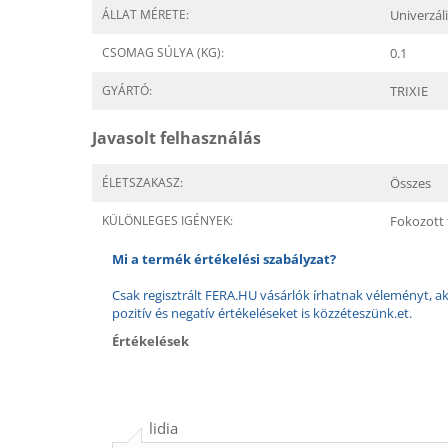
ÁLLAT MÉRETE:
Univerzál
CSOMAG SÚLYA (KG):
0.1
GYÁRTÓ:
TRIXIE
Javasolt felhasználás
ÉLETSZAKASZ:
Összes
KÜLÖNLEGES IGÉNYEK:
Fokozott f
Mi a termék értékelési szabályzat?
Csak regisztrált FERA.HU vásárlók írhatnak véleményt, aki
pozitív és negatív értékeléseket is közzéteszünk.et.
Értékelések
lidia