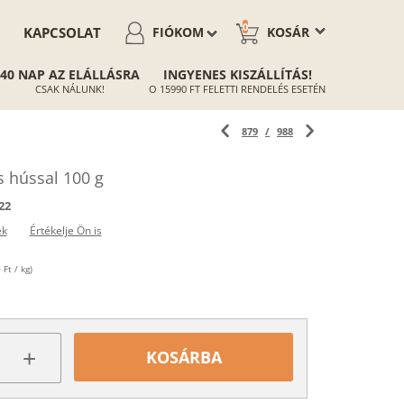
0
KAPCSOLAT
FIÓKOM
KOSÁR
40 NAP AZ ELÁLLÁSRA
INGYENES KISZÁLLÍTÁS!
CSAK NÁLUNK!
O 15990 FT FELETTI RENDELÉS ESETÉN
879
/
988
s hússal 100 g
22
ek
Értékelje Ön is
Ft / kg)
+
KOSÁRBA