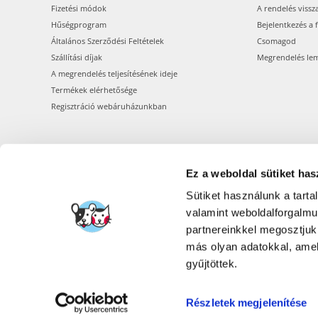
Fizetési módok
A rendelés vissz
Hűségprogram
Bejelentkezés a 
Általános Szerződési Feltételek
Csomagod
Szállítási díjak
Megrendelés le
A megrendelés teljesítésének ideje
Termékek elérhetősége
Regisztráció webáruházunkban
Ez a weboldal sütiket has
Sütiket használunk a tart
valamint weboldalforgalm
partnereinkkel megosztjuk
más olyan adatokkal, amel
gyűjtöttek.
Részletek megjelenítése
FERA INTERNATI