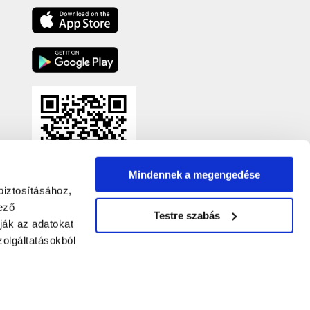
Mindennek a megengedése
biztosításához,
ező
Testre szabás
ják az adatokat
olgáltatásokból