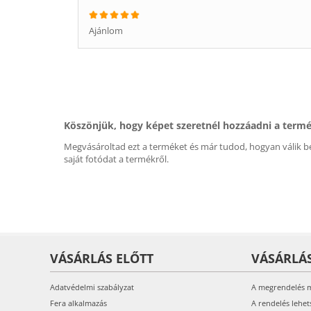
Ajánlom
Köszönjük, hogy képet szeretnél hozzáadni a term
Megvásároltad ezt a terméket és már tudod, hogyan válik be
saját fotódat a termékről.
VÁSÁRLÁS ELŐTT
VÁSÁRLÁ
Adatvédelmi szabályzat
A megrendelés 
Fera alkalmazás
A rendelés lehet