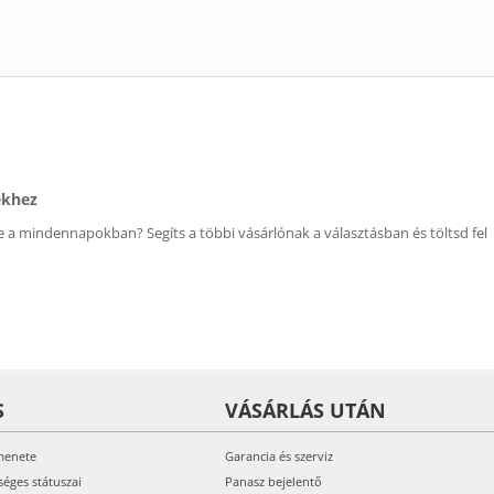
ékhez
 a mindennapokban? Segíts a többi vásárlónak a választásban és töltsd fel
S
VÁSÁRLÁS UTÁN
menete
Garancia és szerviz
séges státuszai
Panasz bejelentő