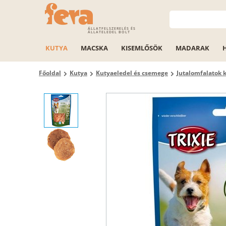
ÁLLATFELSZERELÉS ÉS
ÁLLATELEDEL BOLT
KUTYA
MACSKA
KISEMLŐSÖK
MADARAK
Főoldal
Kutya
Kutyaeledel és csemege
Jutalomfalatok 