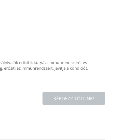
mend
csálnivalók erősítik kutyája immunrendszerét és
 erősíti az immunrendszert, javítja a kondíciót,
KÉRDEZZ TŐLÜNK!