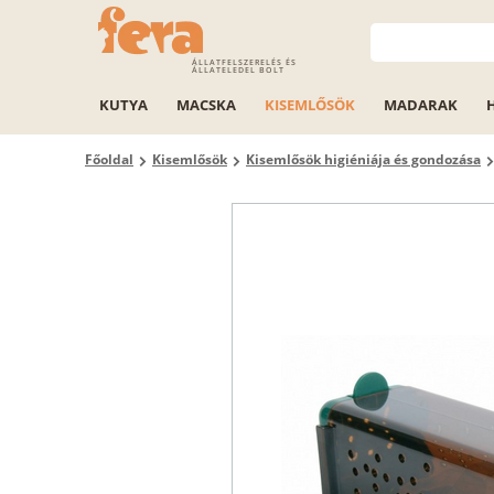
ÁLLATFELSZERELÉS ÉS
ÁLLATELEDEL BOLT
KUTYA
MACSKA
KISEMLŐSÖK
MADARAK
Főoldal
Kisemlősök
Kisemlősök higiéniája és gondozása