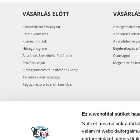
VÁSÁRLÁS ELŐTT
VÁSÁRLÁ
Adatvédelmi szabályzat
A megrendelés 
Fera alkalmazás
A rendelés lehet
Fizetési módok
A rendelés vissz
Hűségprogram
Bejelentkezés a 
Általános Szerződési Feltételek
Csomagod
Szállítási díjak
Megrendelés le
A megrendelés teljesítésének ideje
Termékek elérhetősége
Regisztráció webáruházunkban
Ez a weboldal sütiket has
Sütiket használunk a tart
valamint weboldalforgalm
partnereinkkel megosztjuk