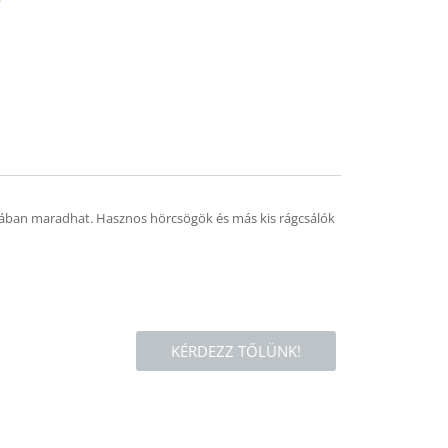
mend
ában maradhat. Hasznos hörcsögök és más kis rágcsálók
KÉRDEZZ TŐLÜNK!