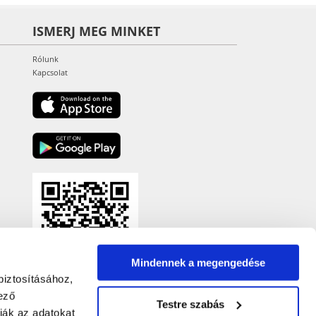
ISMERJ MEG MINKET
Rólunk
Kapcsolat
Mindennek a megengedése
biztosításához,
ező
Testre szabás
ják az adatokat