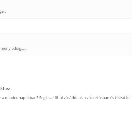
gér.
mény eddig.......
ékhez
 a mindennapokban? Segíts a többi vásárlónak a választásban és töltsd fel