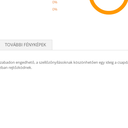
0%
0%
Recom
TOVÁBBI FÉNYKÉPEK
zabadon engedhető, a szellőzőnyílásoknak köszönhetően egy ideig a csapd
ázban rejtőzködnek.