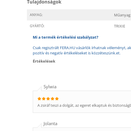
Tulajdonságok
ANYAG:
Műanyag
GYÁRTÓ:
TRIXIE
Mi a termék értékelési szabályzat?
Csak regisztrált FERA.HU vásárlók írhatnak véleményt, aki
pozitív és negatív értékeléseket is közzéteszünk.et.
Értékelések
Sylwia
A zsiráf teszi a dolgát, az egeret elkaptuk és biztonsá
Jolanta