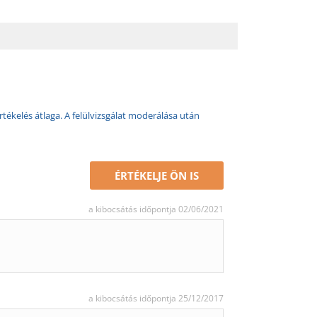
rtékelés átlaga. A felülvizsgálat moderálása után
ÉRTÉKELJE ÖN IS
a kibocsátás időpontja 02/06/2021
a kibocsátás időpontja 25/12/2017