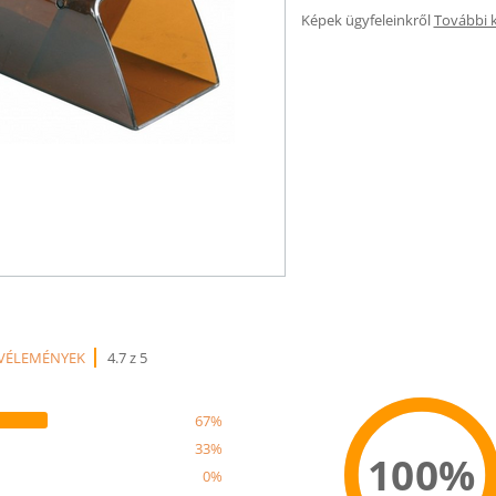
Képek ügyfeleinkről
További 
 VÉLEMÉNYEK
4.7 z 5
67%
33%
100%
0%