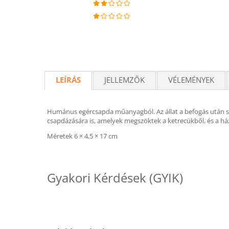
LEÍRÁS
JELLEMZŐK
VÉLEMÉNYEK
Humánus egércsapda műanyagból. Az állat a befogás után s
csapdázására is, amelyek megszöktek a ketrecükből, és a h
Méretek 6 × 4,5 × 17 cm
Gyakori Kérdések (GYIK)