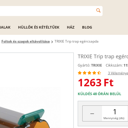
HALAK
HÜLLŐK ÉS KÉTÉLTŰEK
HÁZ
BLOG
Foltok és szagok eltávolítása
TRIXIE Trip trap egércsapda
TRIXIE Trip trap egé
Gyártó:
Cikkszám:
11
TRIXIE
3 Vélemény
1263
Ft
KÜLDÉS 48 ÓRÁN BELÜL
−
Mennyiség (db):