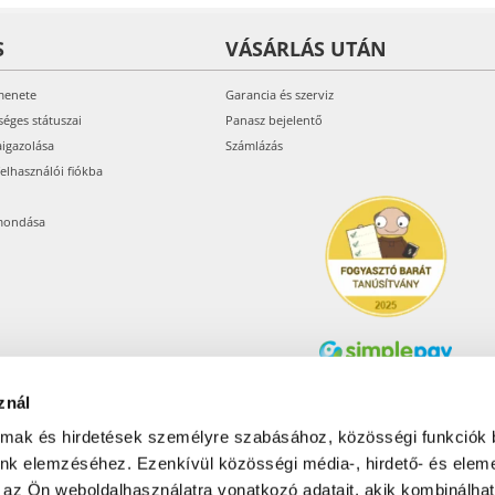
S
VÁSÁRLÁS UTÁN
menete
Garancia és szerviz
séges státuszai
Panasz bejelentő
aigazolása
Számlázás
felhasználói fiókba
mondása
znál
Árukereső.hu
almak és hirdetések személyre szabásához, közösségi funkciók 
unk elemzéséhez. Ezenkívül közösségi média-, hirdető- és elem
 az Ön weboldalhasználatra vonatkozó adatait, akik kombinálhat
Olcsóbbat.hu – Spórolni