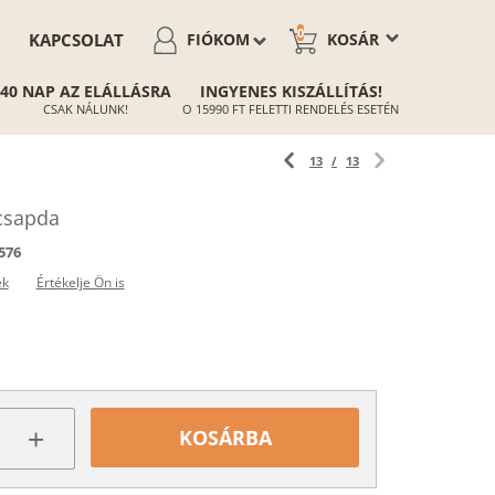
0
KAPCSOLAT
FIÓKOM
KOSÁR
40 NAP AZ ELÁLLÁSRA
INGYENES KISZÁLLÍTÁS!
CSAK NÁLUNK!
O 15990 FT FELETTI RENDELÉS ESETÉN
13
/
13
rcsapda
576
ek
Értékelje Ön is
+
KOSÁRBA