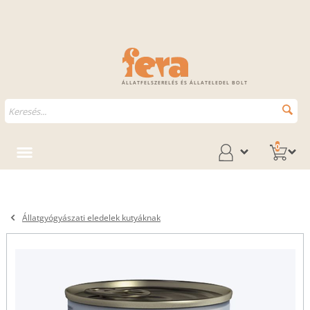
ÁLLATFELSZERELÉS ÉS ÁLLATELEDEL BOLT
0
Állatgyógyászati eledelek kutyáknak