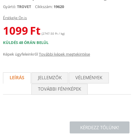
Gyártó:
Cikkszám:
19620
TROVET
Értékelje Ön is
1099
Ft
(2747.50 Ft / kg)
KÜLDÉS 48 ÓRÁN BELÜL
Képek ügyfeleinkről
További képek megtekintése
LEÍRÁS
JELLEMZŐK
VÉLEMÉNYEK
TOVÁBBI FÉNYKÉPEK
KÉRDEZZ TŐLÜNK!