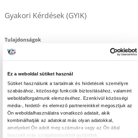
Gyakori Kérdések (GYIK)
Tulajdonságok
ÁLLAT MÉRETE:
Univerzális
CSOMAG SÚLYA
0.4
(KG):
Ez a weboldal sütiket használ
GYÁRTÓ:
TROVET
Sütiket használunk a tartalmak és hirdetések személyre
szabásához, közösségi funkciók biztosításához, valamint
Javasolt felhasználás
weboldalforgalmunk elemzéséhez. Ezenkívül közösségi
média-, hirdető- és elemező partnereinkkel megosztjuk az
ÉLETSZAKASZ:
Felnőtt
Ön weboldalhasználatra vonatkozó adatait, akik
kombinálhatják az adatokat más olyan adatokkal,
KÜLÖNLEGES
Cukorbetegség
IGÉNYEK:
amelyeket Ön adott meg számukra vagy az Ön által
használt más szolgáltatásokból gyűjtöttek.