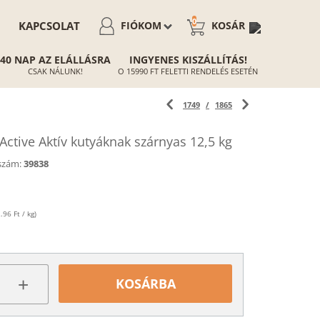
0
KAPCSOLAT
FIÓKOM
KOSÁR
40 NAP AZ ELÁLLÁSRA
INGYENES KISZÁLLÍTÁS!
CSAK NÁLUNK!
O 15990 FT FELETTI RENDELÉS ESETÉN
1749
/
1865
ctive Aktív kutyáknak szárnyas 12,5 kg
szám:
39838
.96 Ft / kg)
+
KOSÁRBA