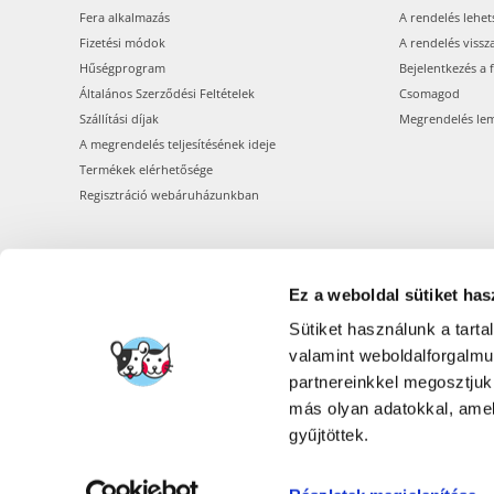
Fera alkalmazás
A rendelés lehet
Fizetési módok
A rendelés vissz
Hűségprogram
Bejelentkezés a 
Általános Szerződési Feltételek
Csomagod
Szállítási díjak
Megrendelés le
A megrendelés teljesítésének ideje
Termékek elérhetősége
Regisztráció webáruházunkban
Ez a weboldal sütiket has
Sütiket használunk a tart
valamint weboldalforgalm
partnereinkkel megosztjuk
más olyan adatokkal, amel
gyűjtöttek.