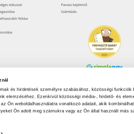
séges státuszai
Panasz bejelentő
aigazolása
Számlázás
felhasználói fiókba
mondása
znál
Árukereső.hu
almak és hirdetések személyre szabásához, közösségi funkciók 
unk elemzéséhez. Ezenkívül közösségi média-, hirdető- és elem
 az Ön weboldalhasználatra vonatkozó adatait, akik kombinálhat
Olcsóbbat.hu – Spórolni
tudni kell
yeket Ön adott meg számukra vagy az Ön által használt más sz
© 2017-2026 Pets24 Kft..