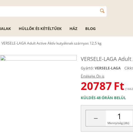
HALAK
HÜLLŐK ÉS KÉTÉLTŰEK
HÁZ
BLOG
VERSELE-LAGA Adult Active Aktív kutyáknak szárnyas 12,5 kg
VERSELE-LAGA Adult A
Gyártó:
Cikk
VERSELE-LAGA
Értékelje Ön is
20787
Ft
(1662
KÜLDÉS 48 ÓRÁN BELÜL
−
Mennyiség (db):