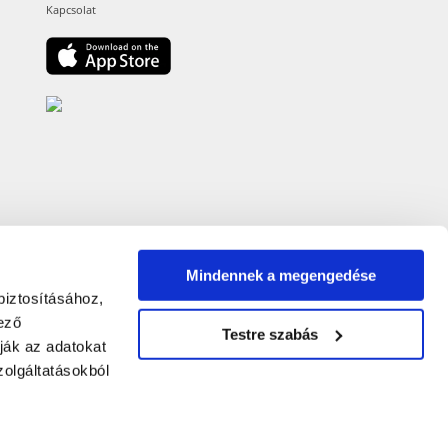
Kapcsolat
Mindennek a megengedése
biztosításához,
ező
Testre szabás
ják az adatokat
olgáltatásokból