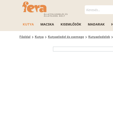
ÁLLATFELSZERELÉS ÉS
ÁLLATELEDEL BOLT
KUTYA
MACSKA
KISEMLŐSÖK
MADARAK
Főoldal
Kutya
Kutyaeledel és csemege
Kutyaeledelek