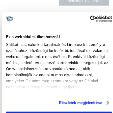
KÉRDEZZ TŐLÜNK!
Gyakori Kérdések (GYIK)
Ez a weboldal sütiket használ
Tulajdonságok
Sütiket használunk a tartalmak és hirdetések személyre
CSOMAG SÚLYA
20
szabásához, közösségi funkciók biztosításához, valamint
(KG):
weboldalforgalmunk elemzéséhez. Ezenkívül közösségi
média-, hirdető- és elemező partnereinkkel megosztjuk az
TOVÁBBI
Szaporodás
EGÉSZSÉGÜGYI
Ön weboldalhasználatra vonatkozó adatait, akik
ELŐNYÖK:
kombinálhatják az adatokat más olyan adatokkal,
amelyeket Ön adott meg számukra vagy az Ön által
GYÁRTÓ:
VERSELE-LAGA
használt más szolgáltatásokból gyűjtöttek.
Mi a termék értékelési szabályzat?
Csak regisztrált FERA.HU vásárlók írhatnak véleményt, akik
Részletek megjelenítése
megvásárolták ezt a terméket. A csillagok által adott értékelés
az összes értékelés átlaga. A felülvizsgálat moderálása után