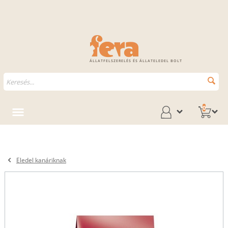
ÁLLATFELSZERELÉS ÉS ÁLLATELEDEL BOLT
0
Eledel kanáriknak