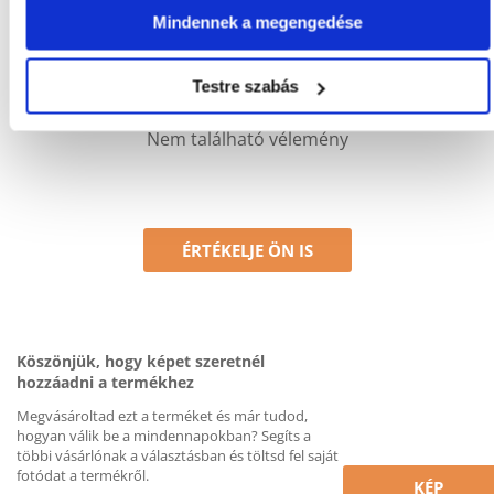
pozitív és negatív értékeléseket is közzéteszünk.et.
Mindennek a megengedése
Értékelések
Testre szabás
Nem található vélemény
ÉRTÉKELJE ÖN IS
Köszönjük, hogy képet szeretnél
hozzáadni a termékhez
Megvásároltad ezt a terméket és már tudod,
hogyan válik be a mindennapokban? Segíts a
többi vásárlónak a választásban és töltsd fel saját
fotódat a termékről.
KÉP