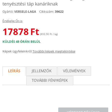
tenyésztési táp kanáriknak
Gyártó:
Cikkszám:
39622
VERSELE-LAGA
Értékelje Ön is
17878
Ft
(893.90 Ft / kg)
KÜLDÉS 48 ÓRÁN BELÜL
Képek ügyfeleinkről
További képek megtekintése
LEÍRÁS
JELLEMZŐK
VÉLEMÉNYEK
TOVÁBBI FÉNYKÉPEK