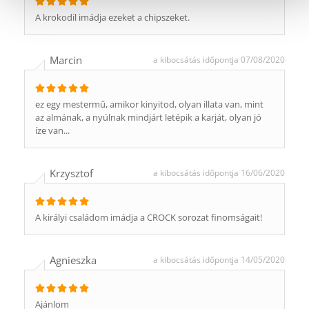
A krokodil imádja ezeket a chipszeket.
Marcin
a kibocsátás időpontja 07/08/2020
ez egy mestermű, amikor kinyitod, olyan illata van, mint
az almának, a nyúlnak mindjárt letépik a karját, olyan jó
íze van...
Krzysztof
a kibocsátás időpontja 16/06/2020
A királyi családom imádja a CROCK sorozat finomságait!
Agnieszka
a kibocsátás időpontja 14/05/2020
Ajánlom