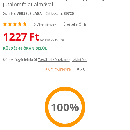
Jutalomfalat almával
Gyártó:
Cikkszám:
39720
VERSELE-LAGA
6 Vélemények
Értékelje Ön is
1227
Ft
(24540.00 Ft / kg)
KÜLDÉS 48 ÓRÁN BELÜL
Képek ügyfeleinkről
További képek megtekintése
6 VÉLEMÉNYEK
5 z 5
100%