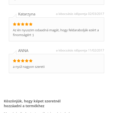
Katarzyna
a kibocsátás időpontja 02/03/2017
Az én nyuszim odaadná magát, hogy feldarabolják ezért a
finomságért :)
ANNA
a kibocsátás időpontja 11/02/2017
a nyúl nagyon szereti
Köszönjük, hogy képet szeretnél
hozzáadni a termékhez