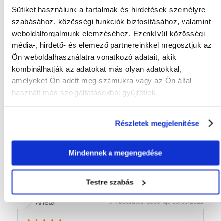
FAJTA:
Jutalomfalat
Sütiket használunk a tartalmak és hirdetések személyre
szabásához, közösségi funkciók biztosításához, valamint
Tulajdonságok
weboldalforgalmunk elemzéséhez. Ezenkívül közösségi
média-, hirdető- és elemező partnereinkkel megosztjuk az
CSOMAG SÚLYA
0.05
(KG):
Ön weboldalhasználatra vonatkozó adatait, akik
kombinálhatják az adatokat más olyan adatokkal,
GYÁRTÓ:
VERSELE-LAGA
amelyeket Ön adott meg számukra vagy az Ön által
használt más szolgáltatásokból gyűjtöttek.
Mi a termék értékelési szabályzat?
Csak regisztrált FERA.HU vásárlók írhatnak véleményt, akik
megvásárolták ezt a terméket. A csillagok által adott értékelés
Részletek megjelenítése
az összes értékelés átlaga. A felülvizsgálat moderálása után
pozitív és negatív értékeléseket is közzéteszünk.et.
Mindennek a megengedése
Értékelések
ÉRTÉKELJE ÖN IS
Testre szabás
Aneta
a kibocsátás időpontja 09/06/2022