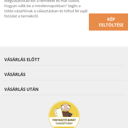
Megvásároltad ezt a terméket és már tudod,
hogyan válik be a mindennapokban? Segíts a
többi vásárlónak a választásban és töltsd fel saját
fotódat a termékről.
KÉP
FELTÖLTÉSE
VÁSÁRLÁS ELŐTT
VÁSÁRLÁS
VÁSÁRLÁS UTÁN