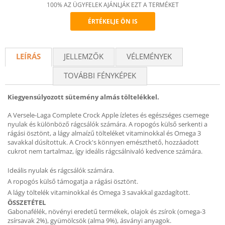
100% AZ ÜGYFELEK AJÁNLJÁK EZT A TERMÉKET
ÉRTÉKELJE ÖN IS
Recommend
LEÍRÁS
JELLEMZŐK
VÉLEMÉNYEK
TOVÁBBI FÉNYKÉPEK
Kiegyensúlyozott sütemény almás töltelékkel.
A Versele-Laga Complete Crock Apple ízletes és egészséges csemege
nyulak és különböző rágcsálók számára. A ropogós külső serkenti a
rágási ösztönt, a lágy almaízű tölteléket vitaminokkal és Omega 3
savakkal dúsítottuk. A Crock's könnyen emészthető, hozzáadott
cukrot nem tartalmaz, így ideális rágcsálnivaló kedvence számára.
Ideális nyulak és rágcsálók számára.
A ropogós külső támogatja a rágási ösztönt.
A lágy töltelék vitaminokkal és Omega 3 savakkal gazdagított.
ÖSSZETÉTEL
Gabonafélék, növényi eredetű termékek, olajok és zsírok (omega-3
zsírsavak 2%), gyümölcsök (alma 9%), ásványi anyagok.