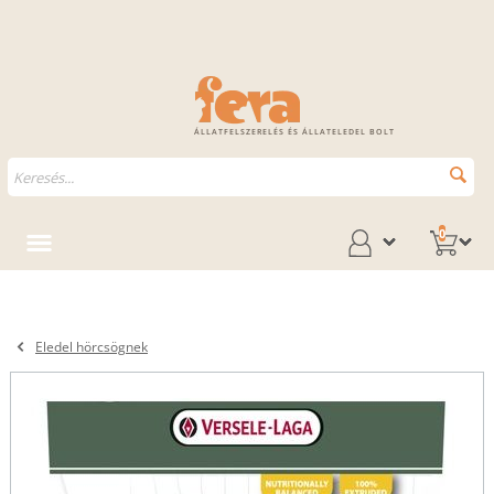
ÁLLATFELSZERELÉS ÉS ÁLLATELEDEL BOLT
0
Eledel hörcsögnek