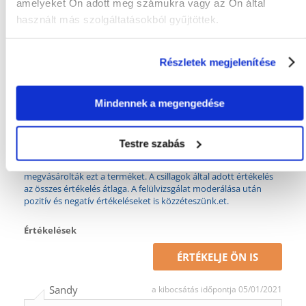
amelyeket Ön adott meg számukra vagy az Ön által
használt más szolgáltatásokból gyűjtöttek.
CSOMAG SÚLYA
0.5
(KG):
Részletek megjelenítése
TOVÁBBI
Vitamin ellátás
EGÉSZSÉGÜGYI
ELŐNYÖK:
Mindennek a megengedése
GYÁRTÓ:
VERSELE-LAGA
Mi a termék értékelési szabályzat?
Testre szabás
Csak regisztrált FERA.HU vásárlók írhatnak véleményt, akik
megvásárolták ezt a terméket. A csillagok által adott értékelés
az összes értékelés átlaga. A felülvizsgálat moderálása után
pozitív és negatív értékeléseket is közzéteszünk.et.
Értékelések
ÉRTÉKELJE ÖN IS
Sandy
a kibocsátás időpontja 05/01/2021