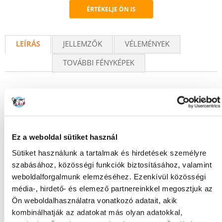
ÉRTÉKELJE ÖN IS
Recommend
LEÍRÁS
JELLEMZŐK
VÉLEMÉNYEK
TOVÁBBI FÉNYKÉPEK
KÉRDEZZ TŐLÜNK!
Ez a weboldal sütiket használ
Sütiket használunk a tartalmak és hirdetések személyre
Gyakori Kérdések (GYIK)
szabásához, közösségi funkciók biztosításához, valamint
weboldalforgalmunk elemzéséhez. Ezenkívül közösségi
média-, hirdető- és elemező partnereinkkel megosztjuk az
Ön weboldalhasználatra vonatkozó adatait, akik
FAJTA:
Eledel
kombinálhatják az adatokat más olyan adatokkal,
Tulajdonságok