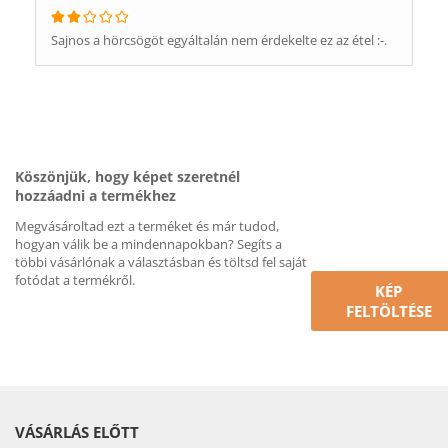
Sajnos a hörcsögöt egyáltalán nem érdekelte ez az étel :-.
Köszönjük, hogy képet szeretnél
hozzáadni a termékhez
Megvásároltad ezt a terméket és már tudod,
hogyan válik be a mindennapokban? Segíts a
többi vásárlónak a választásban és töltsd fel saját
fotódat a termékről.
KÉP
FELTÖLTÉSE
VÁSÁRLÁS ELŐTT