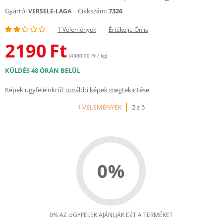
Gyártó:
Cikkszám:
7326
VERSELE-LAGA
1 Vélemények
Értékelje Ön is
2190
Ft
(4380.00 Ft / kg)
KÜLDÉS 48 ÓRÁN BELÜL
Képek ügyfeleinkről
További képek megtekintése
1 VÉLEMÉNYEK
2 z 5
0%
0% AZ ÜGYFELEK AJÁNLJÁK EZT A TERMÉKET