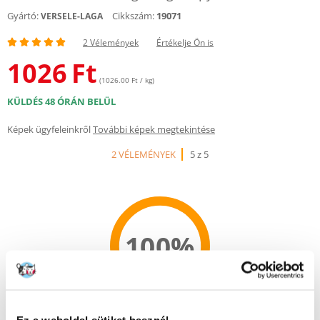
Gyártó:
Cikkszám:
19071
VERSELE-LAGA
2 Vélemények
Értékelje Ön is
1026
Ft
(1026.00 Ft / kg)
KÜLDÉS 48 ÓRÁN BELÜL
Képek ügyfeleinkről
További képek megtekintése
2 VÉLEMÉNYEK
5 z 5
100%
100% AZ ÜGYFELEK AJÁNLJÁK EZT A TERMÉKET