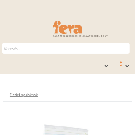
ÁLLATFELSZERELÉS ÉS ÁLLATELEDEL BOLT
0
Eledel nyulaknak