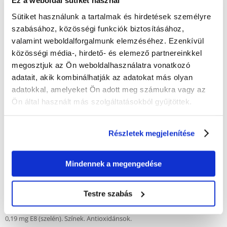
Ez a weboldal sütiket használ
ÉRTÉKELJE ÖN IS
Sütiket használunk a tartalmak és hirdetések személyre
Recommend
szabásához, közösségi funkciók biztosításához,
Leírás
valamint weboldalforgalmunk elemzéséhez. Ezenkívül
közösségi média-, hirdető- és elemező partnereinkkel
A Crispy Musli nyulaknak egy teljes értékű eledel miniatűr nyulak
megosztjuk az Ön weboldalhasználatra vonatkozó
számára. A növényi összetevők magas arányának köszönhetően ez az
adatait, akik kombinálhatják az adatokat más olyan
étel közel áll a természetes táplálkozáshoz. A Crispy Musli Happy Health
adatokkal, amelyeket Ön adott meg számukra vagy az
Mixet tartalmaz: a nyulak igényeihez igazított magvak keveréke
vitaminokkal, aminosavakkal és ásványi anyagokkal.
Ön által használt más szolgáltatásokból gyűjtöttek.
Összetétel:
növényi melléktermékek, gabonafélék, zöldségek (10 %), ásványi
anyagok, magvak.
Részletek megjelenítése
Analitikai összetevők:
16 % fehérje, 3,5 % zsír, 14 % nyersrost, 7 % nyershamu, 1,1 % kalcium,
Mindennek a megengedése
0,55 % foszfor.
További összetevők 1 kg-onként:
Étrend-kiegészítők:
Testre szabás
11100 NE A-vitamin, 1100 NE D3-vitamin, 78 mg E-vitamin, 97 mg E1
(vas), 2 mg E2 (jód), 10 mg E4 (réz), 73 mg E5 (mangán), 70 mg E6 (cink),
0,19 mg E8 (szelén). Színek. Antioxidánsok.