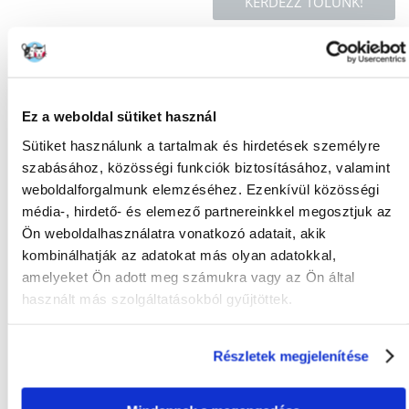
KÉRDEZZ TŐLÜNK!
Gyakori Kérdések (GYIK)
Ez a weboldal sütiket használ
FAJTA:
Palack
Sütiket használunk a tartalmak és hirdetések személyre
szabásához, közösségi funkciók biztosításához, valamint
Tulajdonságok
weboldalforgalmunk elemzéséhez. Ezenkívül közösségi
média-, hirdető- és elemező partnereinkkel megosztjuk az
CSOMAG SÚLYA
0.11
(KG):
Ön weboldalhasználatra vonatkozó adatait, akik
kombinálhatják az adatokat más olyan adatokkal,
GYÁRTÓ:
VERSELE-LAGA
amelyeket Ön adott meg számukra vagy az Ön által
használt más szolgáltatásokból gyűjtöttek.
Mi a termék értékelési szabályzat?
Csak regisztrált FERA.HU vásárlók írhatnak véleményt, akik
megvásárolták ezt a terméket. A csillagok által adott értékelés
Részletek megjelenítése
az összes értékelés átlaga. A felülvizsgálat moderálása után
pozitív és negatív értékeléseket is közzéteszünk.et.