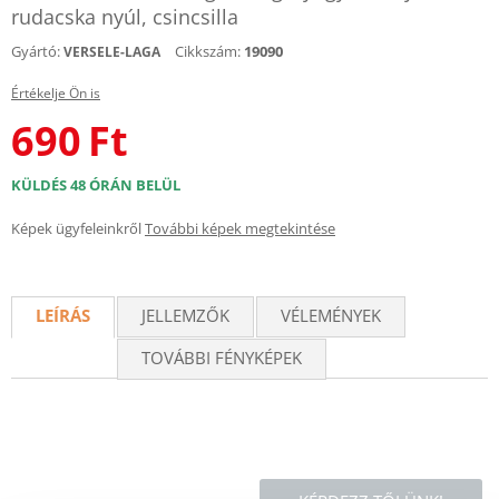
rudacska nyúl, csincsilla
Gyártó:
Cikkszám:
19090
VERSELE-LAGA
Értékelje Ön is
690
Ft
KÜLDÉS 48 ÓRÁN BELÜL
Képek ügyfeleinkről
További képek megtekintése
LEÍRÁS
JELLEMZŐK
VÉLEMÉNYEK
TOVÁBBI FÉNYKÉPEK