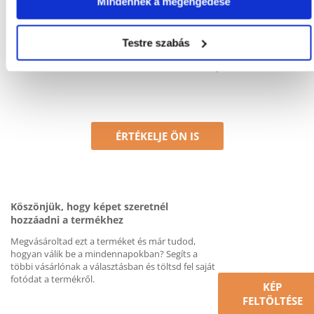
Mindennek a megengedése
Értékelések
Testre szabás
Nem található vélemény
ÉRTÉKELJE ÖN IS
Köszönjük, hogy képet szeretnél
hozzáadni a termékhez
Megvásároltad ezt a terméket és már tudod,
hogyan válik be a mindennapokban? Segíts a
többi vásárlónak a választásban és töltsd fel saját
fotódat a termékről.
KÉP
FELTÖLTÉSE