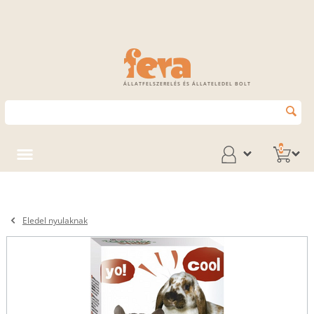
ÁLLATFELSZERELÉS ÉS ÁLLATELEDEL BOLT
0
Eledel nyulaknak