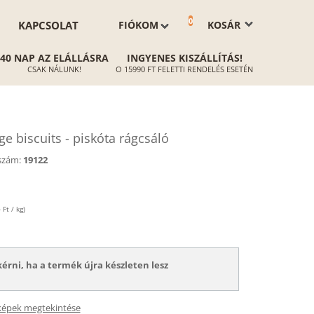
0
KAPCSOLAT
FIÓKOM
KOSÁR
40 NAP AZ ELÁLLÁSRA
INGYENES KISZÁLLÍTÁS!
CSAK NÁLUNK!
O 15990 FT FELETTI RENDELÉS ESETÉN
e biscuits - piskóta rágcsáló
szám:
19122
Ft / kg)
kérni, ha a termék újra készleten lesz
képek megtekintése