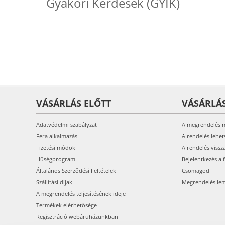
Gyakori Kérdések (GYIK)
VÁSÁRLÁS ELŐTT
VÁSÁRLÁ
Adatvédelmi szabályzat
A megrendelés 
Fera alkalmazás
A rendelés lehet
Fizetési módok
A rendelés vissz
Hűségprogram
Bejelentkezés a 
Általános Szerződési Feltételek
Csomagod
Szállítási díjak
Megrendelés le
A megrendelés teljesítésének ideje
Termékek elérhetősége
Regisztráció webáruházunkban