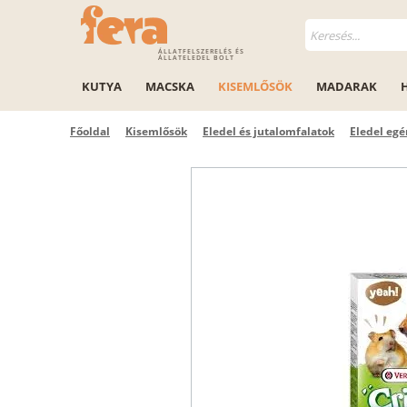
ÁLLATFELSZERELÉS ÉS
ÁLLATELEDEL BOLT
KUTYA
MACSKA
KISEMLŐSÖK
MADARAK
Főoldal
Kisemlősök
Eledel és jutalomfalatok
Eledel egé