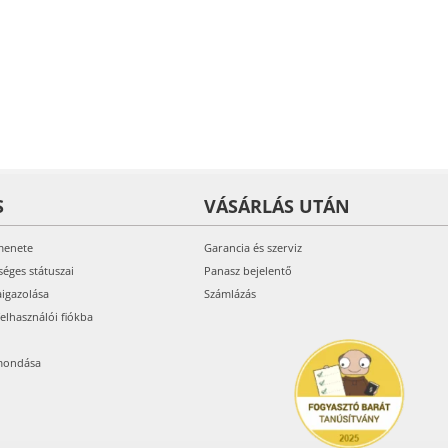
S
VÁSÁRLÁS UTÁN
menete
Garancia és szerviz
séges státuszai
Panasz bejelentő
aigazolása
Számlázás
felhasználói fiókba
mondása