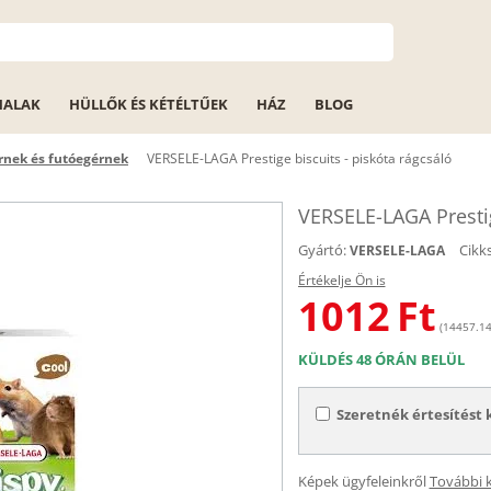
HALAK
HÜLLŐK ÉS KÉTÉLTŰEK
HÁZ
BLOG
rnek és futóegérnek
VERSELE-LAGA Prestige biscuits - piskóta rágcsáló
VERSELE-LAGA Prestig
Gyártó:
Cikk
VERSELE-LAGA
Értékelje Ön is
1012
Ft
(14457.14 
KÜLDÉS 48 ÓRÁN BELÜL
Szeretnék értesítést 
Képek ügyfeleinkről
További 