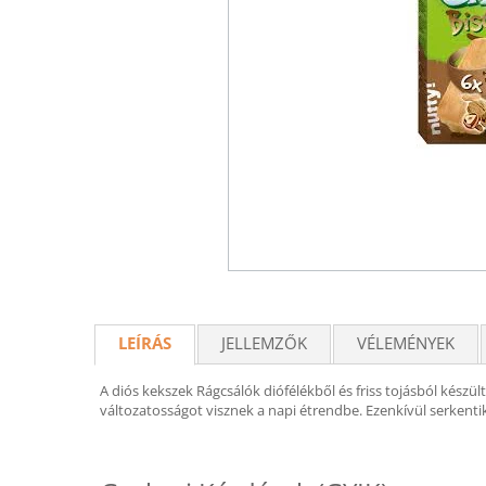
LEÍRÁS
JELLEMZŐK
VÉLEMÉNYEK
A diós kekszek Rágcsálók diófélékből és friss tojásból kész
változatosságot visznek a napi étrendbe. Ezenkívül serkentik 