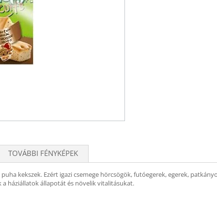
TOVÁBBI FÉNYKÉPEK
ült puha kekszek. Ezért igazi csemege hörcsögök, futóegerek, egerek, patká
a háziállatok állapotát és növelik vitalitásukat.