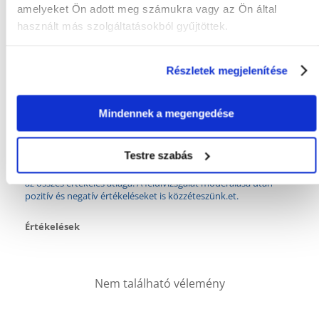
amelyeket Ön adott meg számukra vagy az Ön által
CSOMAG SÚLYA
1
használt más szolgáltatásokból gyűjtöttek.
(KG):
TOVÁBBI
Vitamin ellátás
EGÉSZSÉGÜGYI
Részletek megjelenítése
ELŐNYÖK:
GYÁRTÓ:
VERSELE-LAGA
Mindennek a megengedése
Mi a termék értékelési szabályzat?
Testre szabás
Csak regisztrált FERA.HU vásárlók írhatnak véleményt, akik
megvásárolták ezt a terméket. A csillagok által adott értékelés
az összes értékelés átlaga. A felülvizsgálat moderálása után
pozitív és negatív értékeléseket is közzéteszünk.et.
Értékelések
Nem található vélemény