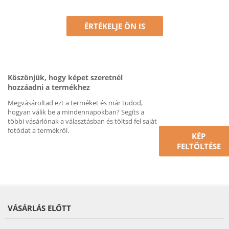
ÉRTÉKELJE ÖN IS
Köszönjük, hogy képet szeretnél
hozzáadni a termékhez
Megvásároltad ezt a terméket és már tudod,
hogyan válik be a mindennapokban? Segíts a
többi vásárlónak a választásban és töltsd fel saját
fotódat a termékről.
KÉP
FELTÖLTÉSE
VÁSÁRLÁS ELŐTT