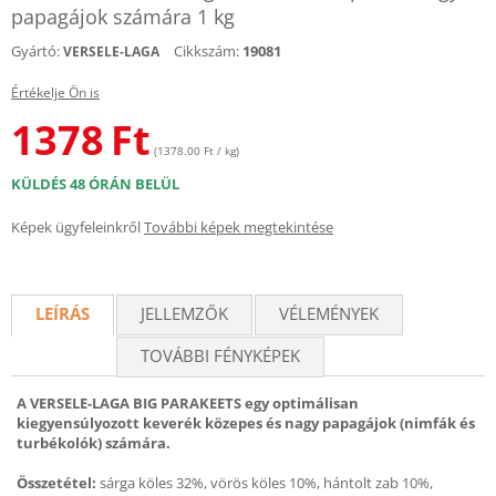
papagájok számára 1 kg
Gyártó:
Cikkszám:
19081
VERSELE-LAGA
Értékelje Ön is
1378
Ft
(1378.00 Ft / kg)
KÜLDÉS 48 ÓRÁN BELÜL
Képek ügyfeleinkről
További képek megtekintése
LEÍRÁS
JELLEMZŐK
VÉLEMÉNYEK
TOVÁBBI FÉNYKÉPEK
A VERSELE-LAGA BIG PARAKEETS egy optimálisan
kiegyensúlyozott keverék közepes és nagy papagájok (nimfák és
turbékolók) számára.
Összetétel:
sárga köles 32%, vörös köles 10%, hántolt zab 10%,