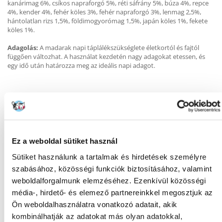
kanárimag 6%, csíkos napraforgó 5%, réti sáfrány 5%, búza 4%, repce
4%, kender 4%, fehér köles 3%, fehér napraforgó 3%, lenmag 2,5%,
hántolatlan rizs 1,5%, földimogyorómag 1,5%, japán köles 1%, fekete
köles 1%.
Adagolás:
A madarak napi táplálékszükséglete életkortól és fajtól
függően változhat. A használat kezdetén nagy adagokat etessen, és
egy idő után határozza meg az ideális napi adagot.
KÉRDEZZ TŐLÜNK!
Ez a weboldal sütiket használ
Gyakori Kérdések (GYIK)
Sütiket használunk a tartalmak és hirdetések személyre
szabásához, közösségi funkciók biztosításához, valamint
weboldalforgalmunk elemzéséhez. Ezenkívül közösségi
média-, hirdető- és elemező partnereinkkel megosztjuk az
FAJTA:
Eledel
Ön weboldalhasználatra vonatkozó adatait, akik
Tulajdonságok
kombinálhatják az adatokat más olyan adatokkal,