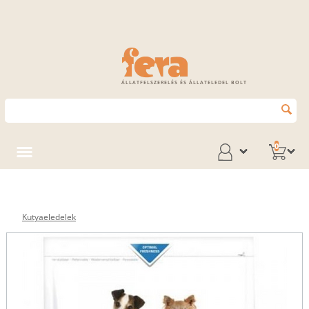
ÁLLATFELSZERELÉS ÉS ÁLLATELEDEL BOLT
0
Kutyaeledelek