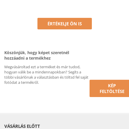
ÉRTÉKELJE ÖN IS
Köszönjük, hogy képet szeretnél
hozzáadni a termékhez
Megvásároltad ezt a terméket és már tudod,
hogyan válik be a mindennapokban? Segíts a
többi vásárlónak a választásban és töltsd fel saját
fotódat a termékről.
KÉP
FELTÖLTÉSE
VÁSÁRLÁS ELŐTT