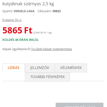
kutyáknak szárnyas 2,5 kg
Gyártó:
Cikkszám:
39832
VERSELE-LAGA
Értékelje Ön is
5865
Ft
(2346.00 Ft / kg)
KÜLDÉS 48 ÓRÁN BELÜL
Képek ügyfeleinkről
További képek megtekintése
LEÍRÁS
JELLEMZŐK
VÉLEMÉNYEK
TOVÁBBI FÉNYKÉPEK