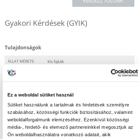
KÉRDEZZ TŐLÜNK!
Gyakori Kérdések (GYIK)
Tulajdonságok
ÁLLAT MÉRETE:
Kis fajták
CSOMAG SÚLYA
2.5
(KG):
GYÁRTÓ:
VERSELE-LAGA
Ez a weboldal sütiket használ
Javasolt felhasználás
Sütiket használunk a tartalmak és hirdetések személyre
szabásához, közösségi funkciók biztosításához, valamint
ÉLETSZAKASZ:
Senior
weboldalforgalmunk elemzéséhez. Ezenkívül közösségi
média-, hirdető- és elemező partnereinkkel megosztjuk az
Összetevők
Ön weboldalhasználatra vonatkozó adatait, akik