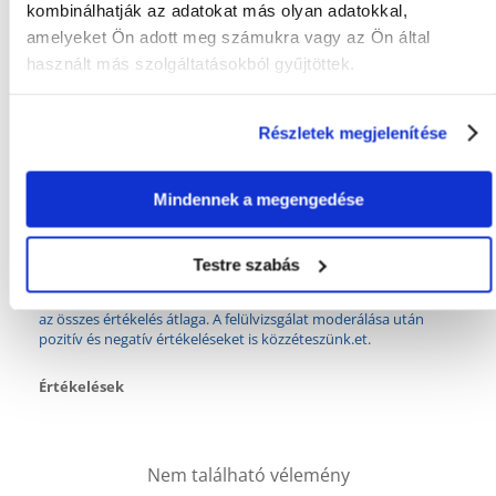
kombinálhatják az adatokat más olyan adatokkal,
FEHÉRJE (%):
27
amelyeket Ön adott meg számukra vagy az Ön által
használt más szolgáltatásokból gyűjtöttek.
FEHÉRJE TÍPUSA:
FOSZFOR (%):
0.6
Részletek megjelenítése
ZSÍR (%):
12
KALCIUM (%):
0.8
Mindennek a megengedése
Mi a termék értékelési szabályzat?
Testre szabás
Csak regisztrált FERA.HU vásárlók írhatnak véleményt, akik
megvásárolták ezt a terméket. A csillagok által adott értékelés
az összes értékelés átlaga. A felülvizsgálat moderálása után
pozitív és negatív értékeléseket is közzéteszünk.et.
Értékelések
Nem található vélemény