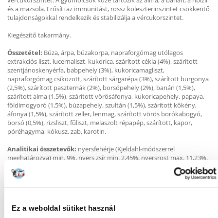
vércukorszintet. A gyümölcsök közé tartozik az alma, a banán, a ribizli
és a mazsola. Erősíti az immunitást, rossz koleszterinszintet csökkentő
tulajdonságokkal rendelkezik és stabilizálja a vércukorszintet.
Kiegészítő takarmány.
Összetétel:
Búza, árpa, búzakorpa, napraforgómag utólagos
extrakciós liszt, lucernaliszt, kukorica, szárított cékla (4%), szárított
szentjánoskenyérfa, babpehely (3%), kukoricamagliszt,
napraforgómag csíkozott, szárított sárgarépa (3%), szárított burgonya
(2,5%), szárított paszternák (2%), borsópehely (2%), banán (1,5%),
szárított alma (1,5%), szárított vörösáfonya, kukoricapehely, papaya,
földimogyoró (1,5%), búzapehely, szultán (1,5%), szárított kökény,
áfonya (1,5%), szárított zeller, lenmag, szárított vörös borókabogyó,
borsó (0,5%), rizsliszt, fűliszt, melaszolt répapép, szárított, kapor,
póréhagyma, kókusz, zab, karotin.
Analitikai összetevők:
nyersfehérje (Kjeldahl-módszerrel
meghatározva) min. 9%, nyers zsír min. 2,45%, nyersrost max. 11,23%,
nyers hamu max. 4,3%, nedvesség max. 12%.
Az állat napi étrendjének kiegészítéseként etethető csemegeként.
Biztosítson állandó hozzáférést szénához és ivóvízhez.
Ez a weboldal sütiket használ