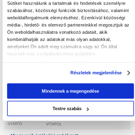
Sütiket használunk a tartalmak és hirdetések személyre
szabásához, közösségi funkciók biztosításához, valamint
KÉRDEZZ TŐLÜNK!
weboldalforgalmunk elemzéséhez. Ezenkívül közösségi
média-, hirdető- és elemező partnereinkkel megosztjuk az
Ön weboldalhasználatra vonatkozó adatait, akik
Gyakori Kérdések (GYIK)
kombinálhatják az adatokat más olyan adatokkal,
amelyeket Ön adott meg számukra vagy az Ön által
használt más szolgáltatásokból gyűjtöttek.
FAJTA:
Eledel
Tulajdonságok
Részletek megjelenítése
CSOMAG SÚLYA
1.6
Mindennek a megengedése
(KG):
TOVÁBBI
Vitamin ellátás
EGÉSZSÉGÜGYI
Testre szabás
ELŐNYÖK:
GYÁRTÓ:
VITAPOL