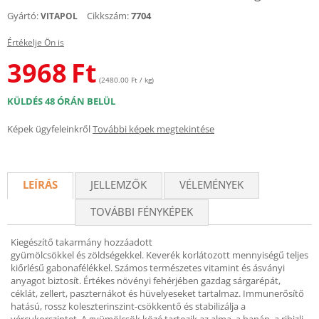
Gyártó:
Cikkszám:
7704
VITAPOL
Értékelje Ön is
3968
Ft
(2480.00 Ft / kg)
KÜLDÉS 48 ÓRÁN BELÜL
Képek ügyfeleinkről
További képek megtekintése
LEÍRÁS
JELLEMZŐK
VÉLEMÉNYEK
TOVÁBBI FÉNYKÉPEK
Kiegészítő takarmány hozzáadott
gyümölcsökkel és zöldségekkel. Keverék korlátozott mennyiségű teljes
kiőrlésű gabonafélékkel. Számos természetes vitamint és ásványi
anyagot biztosít. Értékes növényi fehérjében gazdag sárgarépát,
céklát, zellert, paszternákot és hüvelyeseket tartalmaz. Immunerősítő
hatású, rossz koleszterinszint-csökkentő és stabilizálja a