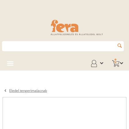
ÁLLATFELSZERELÉS ÉS ÁLLATELEDEL BOLT
0
Eledel tengerimalacnak