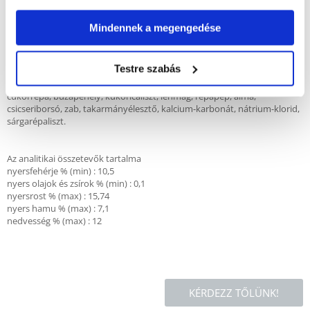
Mindennek a megengedése
Adagolás : Az állat súlyától, fajtájától és életkorától függően naponta 50-
85 g takarmányt kell etetni.
Testre szabás
Összetétel : Fűliszt, gabonaőrlemény és gabonakészítmények,
napraforgómag-őrlemény, lucernaliszt, búza, árpa, kukorica, sárgarépa,
cukorrépa, búzapehely, kukoricaliszt, lenmag, répapép, alma,
csicseriborsó, zab, takarmányélesztő, kalcium-karbonát, nátrium-klorid,
sárgarépaliszt.
Az analitikai összetevők tartalma
nyersfehérje % (min) : 10,5
nyers olajok és zsírok % (min) : 0,1
nyersrost % (max) : 15,74
nyers hamu % (max) : 7,1
nedvesség % (max) : 12
KÉRDEZZ TŐLÜNK!