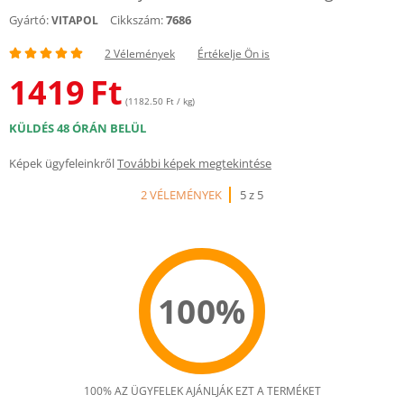
Gyártó:
Cikkszám:
7686
VITAPOL
2 Vélemények
Értékelje Ön is
1419
Ft
(1182.50 Ft / kg)
KÜLDÉS 48 ÓRÁN BELÜL
Képek ügyfeleinkről
További képek megtekintése
2 VÉLEMÉNYEK
5 z 5
100%
100% AZ ÜGYFELEK AJÁNLJÁK EZT A TERMÉKET