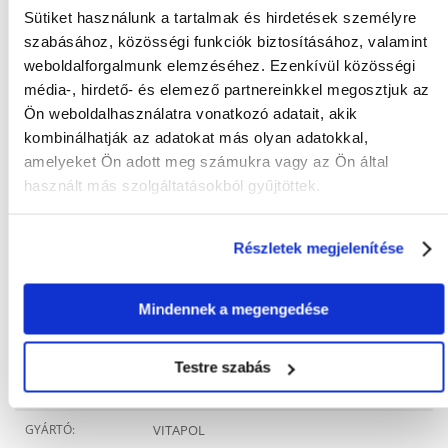
Analitikai összetevők:
nyersfehérje (Kjeldahl-módszer) min. 3,33%,
Sütiket használunk a tartalmak és hirdetések személyre
nyers olajok zsírok min. 4,41%, nyersrost max. 6,53%, nyers hamu
max. 2,66%, nedvesség max. 12%.
szabásához, közösségi funkciók biztosításához, valamint
weboldalforgalmunk elemzéséhez. Ezenkívül közösségi
A napi étrend kiegészítéseként etetendő.
média-, hirdető- és elemező partnereinkkel megosztjuk az
Ön weboldalhasználatra vonatkozó adatait, akik
kombinálhatják az adatokat más olyan adatokkal,
amelyeket Ön adott meg számukra vagy az Ön által
KÉRDEZZ TŐLÜNK!
használt más szolgáltatásokból gyűjtöttek.
Gyakori Kérdések (GYIK)
Részletek megjelenítése
Mindennek a megengedése
Tulajdonságok
Testre szabás
CSOMAG SÚLYA
0.9
(KG):
GYÁRTÓ:
VITAPOL