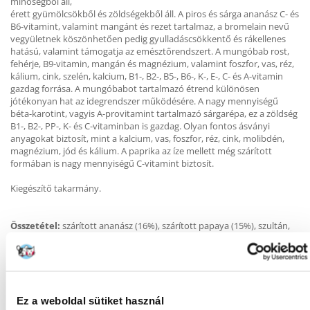
minőségből áll,
érett gyümölcsökből és zöldségekből áll. A piros és sárga ananász C- és
B6-vitamint, valamint mangánt és rezet tartalmaz, a bromelain nevű
vegyületnek köszönhetően pedig gyulladáscsökkentő és rákellenes
hatású, valamint támogatja az emésztőrendszert. A mungóbab rost,
fehérje, B9-vitamin, mangán és magnézium, valamint foszfor, vas, réz,
kálium, cink, szelén, kalcium, B1-, B2-, B5-, B6-, K-, E-, C- és A-vitamin
gazdag forrása. A mungóbabot tartalmazó étrend különösen
jótékonyan hat az idegrendszer működésére. A nagy mennyiségű
béta-karotint, vagyis A-provitamint tartalmazó sárgarépa, ez a zöldség
B1-, B2-, PP-, K- és C-vitaminban is gazdag. Olyan fontos ásványi
anyagokat biztosít, mint a kalcium, vas, foszfor, réz, cink, molibdén,
magnézium, jód és kálium. A paprika az íze mellett még szárított
formában is nagy mennyiségű C-vitamint biztosít.
Kiegészítő takarmány.
Összetétel:
szárított ananász (16%), szárított papaya (15%), szultán,
mungóbab (11%), szárított banán (8%), szárított sárgarépa (7%),
borsópehely, szárított alma (5%), hántolatlan tökmag (3,5%), szárított
póréhagyma (3%), szárított csipkebogyó, szárított csipkebogyó (2,5%),
kukoricapehely, szárított fekete boróka, tökmag, chilipaprika (1%),
pörkölt búza.
Ez a weboldal sütiket használ