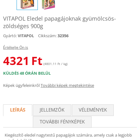
VITAPOL Eledel papagájoknak gyümölcsös-
zöldséges 900g
Gyártó:
Cikkszám:
32356
VITAPOL
Értékelje Ön is
4321
Ft
(4801.11 Ft / kg)
KÜLDÉS 48 ÓRÁN BELÜL
Képek ügyfeleinkről
További képek megtekintése
LEÍRÁS
JELLEMZŐK
VÉLEMÉNYEK
TOVÁBBI FÉNYKÉPEK
Kiegészítő eledel nagytestű papagájok számára, amely csak a legjobb