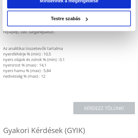
Mindennek a megengedése
Összetétel : búzakorpa, fűliszt, extrakció utáni napraforgóliszt,
lucernaliszt, búza, árpa, hántolt zab, kukorica, szentjánoskenyér,
Testre szabás
sárgarépa, paszternák, répa, búzapehely, kukoricaliszt, babpehely,
lenmag, rozskorpa, piros ribizli, petrezselyemgyökér, hársfagally,
répapép, zab, sárgarépaliszt.
Az analitikai összetevők tartalma
nyersfehérje % (min) : 10,5
nyers olajok és zsírok % (min) : 0,1
nyersrost % (max) : 14,1
nyers hamu % (max) : 5,84
nedvesség % (max) : 12
KÉRDEZZ TŐLÜNK!
Gyakori Kérdések (GYIK)