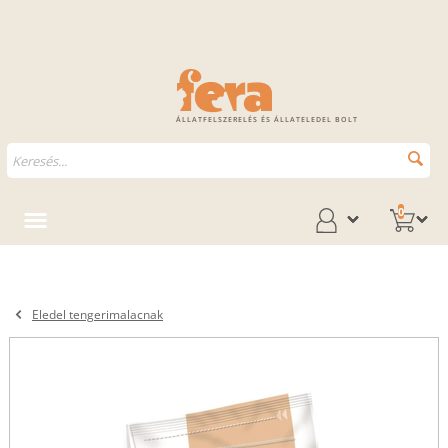
ÁLLATFELSZERELÉS ÉS ÁLLATELEDEL BOLT
0
Eledel tengerimalacnak