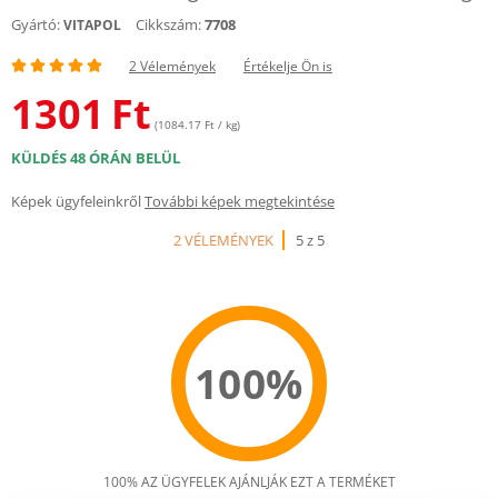
Gyártó:
Cikkszám:
7708
VITAPOL
2 Vélemények
Értékelje Ön is
1301
Ft
(1084.17 Ft / kg)
KÜLDÉS 48 ÓRÁN BELÜL
Képek ügyfeleinkről
További képek megtekintése
2 VÉLEMÉNYEK
5 z 5
100%
100% AZ ÜGYFELEK AJÁNLJÁK EZT A TERMÉKET