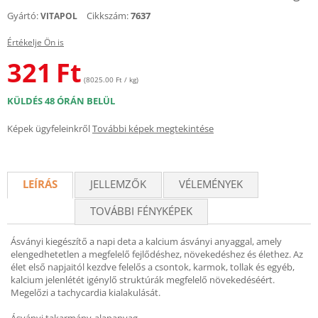
Gyártó:
Cikkszám:
7637
VITAPOL
Értékelje Ön is
321
Ft
(8025.00 Ft / kg)
KÜLDÉS 48 ÓRÁN BELÜL
Képek ügyfeleinkről
További képek megtekintése
LEÍRÁS
JELLEMZŐK
VÉLEMÉNYEK
TOVÁBBI FÉNYKÉPEK
Ásványi kiegészítő a napi deta a kalcium ásványi anyaggal, amely
elengedhetetlen a megfelelő fejlődéshez, növekedéshez és élethez. Az
élet első napjaitól kezdve felelős a csontok, karmok, tollak és egyéb,
kalcium jelenlétét igénylő struktúrák megfelelő növekedéséért.
Megelőzi a tachycardia kialakulását.