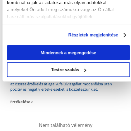
Tulajdonságok
kombinálhatják az adatokat más olyan adatokkal,
amelyeket Ön adott meg számukra vagy az Ön által
CSOMAG SÚLYA
0.035
használt más szolgáltatásokból gyűjtöttek.
(KG):
TOVÁBBI
Ásványok
Részletek megjelenítése
EGÉSZSÉGÜGYI
ELŐNYÖK:
GYÁRTÓ:
VITAPOL
Mindennek a megengedése
Mi a termék értékelési szabályzat?
Testre szabás
Csak regisztrált FERA.HU vásárlók írhatnak véleményt, akik
megvásárolták ezt a terméket. A csillagok által adott értékelés
az összes értékelés átlaga. A felülvizsgálat moderálása után
pozitív és negatív értékeléseket is közzéteszünk.et.
Értékelések
Nem található vélemény