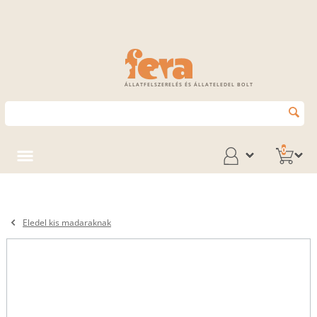
ÁLLATFELSZERELÉS ÉS ÁLLATELEDEL BOLT
0
Eledel kis madaraknak