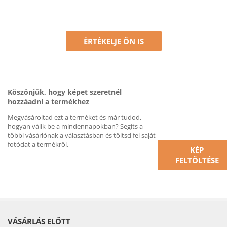
ÉRTÉKELJE ÖN IS
Köszönjük, hogy képet szeretnél
hozzáadni a termékhez
Megvásároltad ezt a terméket és már tudod,
hogyan válik be a mindennapokban? Segíts a
többi vásárlónak a választásban és töltsd fel saját
fotódat a termékről.
KÉP
FELTÖLTÉSE
VÁSÁRLÁS ELŐTT