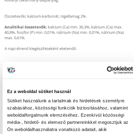
Ásványi takarmány-alapanyag.
Összetevők
:
kalcium-karbonát, nigellamag 2%.
Analitikai összetevők:
kalcium (Ca) min. 36,3%, kalcium (Ca) max.
40,8%, foszfor (P) min. 0,01%, nátrium (Na) min. 0,01%, nátrium (Na)
max. 0,61%.
A napi étrend kiegészítéseként etetendő.
KÉRDEZZ TŐLÜNK!
Ez a weboldal sütiket használ
Gyakori Kérdések (GYIK)
Sütiket használunk a tartalmak és hirdetések személyre
szabásához, közösségi funkciók biztosításához, valamint
weboldalforgalmunk elemzéséhez. Ezenkívül közösségi
média-, hirdető- és elemező partnereinkkel megosztjuk az
FAJTA:
Kis madaraknak
Ön weboldalhasználatra vonatkozó adatait, akik