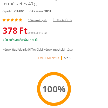
természetes 40 g
Gyártó:
Cikkszám:
7831
VITAPOL
1 Vélemények
Értékelje Ön is
378
Ft
(9450.00 Ft / kg)
KÜLDÉS 48 ÓRÁN BELÜL
Képek ügyfeleinkről
További képek megtekintése
1 VÉLEMÉNYEK
5 z 5
100%