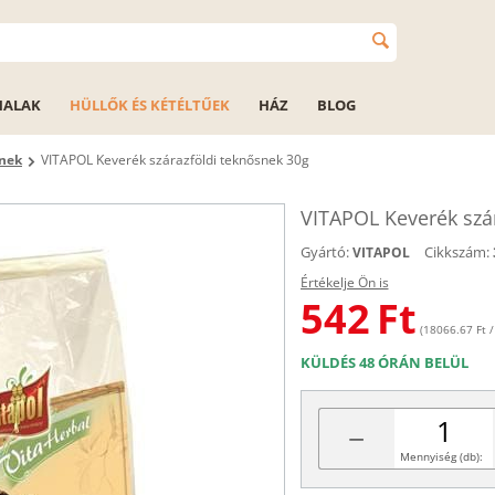
HALAK
HÜLLŐK ÉS KÉTÉLTŰEK
HÁZ
BLOG
knek
VITAPOL Keverék szárazföldi teknősnek 30g
VITAPOL Keverék szá
Gyártó:
Cikkszám:
VITAPOL
Értékelje Ön is
542
Ft
(18066.67 Ft /
KÜLDÉS 48 ÓRÁN BELÜL
−
Mennyiség (db):