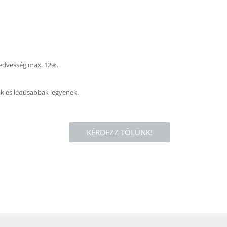
nedvesség max. 12%.
bak és lédúsabbak legyenek.
KÉRDEZZ TŐLÜNK!