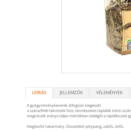
LEÍRÁS
JELLEMZŐK
VÉLEMÉNYEK
A gyógynövénykeverék átfogóan kiegészíti
a szárazföldi teknősök friss, természetes táplálék iránti szü
megnövelt aránya teljes mértékben kielégíti a táplálkozási 
Kiegészítő takarmány. Összetétel :pitypang, zabfű, útifű,