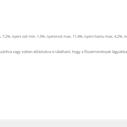
. 7,2%, nyers zsír min. 1,5%, nyersrost max. 11,4%, nyers hamu max. 4,2%, 
 Szárítva vagy vízben előáztatva is tálalható, hogy a fűszernövények lágyab