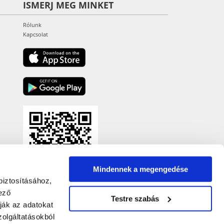
ISMERJ MEG MINKET
Rólunk
Kapcsolat
Mindennek a megengedése
biztosításához,
ező
Testre szabás
ják az adatokat
olgáltatásokból