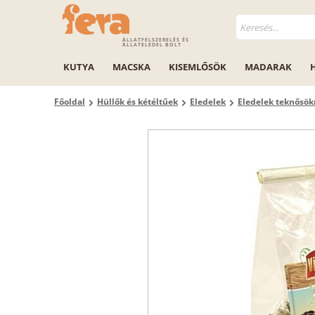
ÁLLATFELSZERELÉS ÉS
ÁLLATELEDEL BOLT
KUTYA
MACSKA
KISEMLŐSÖK
MADARAK
Főoldal
Hüllők és kétéltűek
Eledelek
Eledelek teknősö