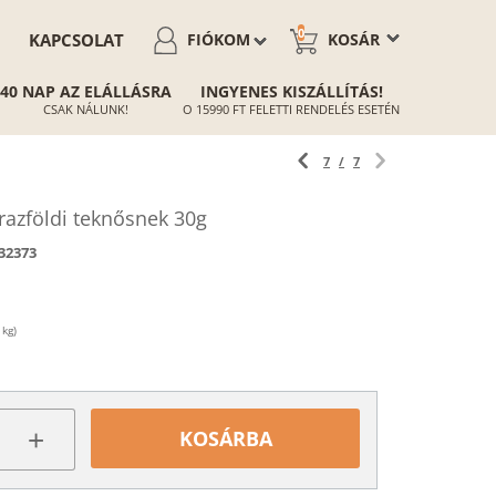
0
KAPCSOLAT
FIÓKOM
KOSÁR
40 NAP AZ ELÁLLÁSRA
INGYENES KISZÁLLÍTÁS!
CSAK NÁLUNK!
O 15990 FT FELETTI RENDELÉS ESETÉN
7
/
7
razföldi teknősnek 30g
32373
 kg)
+
KOSÁRBA