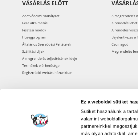
VÁSÁRLÁS ELŐTT
VÁSÁRLÁ
Adatvédelmi szabályzat
A megrendelés 
Fera alkalmazás
A rendelés lehet
Fizetési módok
A rendelés vissz
Hűségprogram
Bejelentkezés a 
Általános Szerződési Feltételek
Csomagod
Szállítási díjak
Megrendelés le
A megrendelés teljesítésének ideje
Termékek elérhetősége
Regisztráció webáruházunkban
Ez a weboldal sütiket has
Sütiket használunk a tart
valamint weboldalforgalm
partnereinkkel megosztjuk
más olyan adatokkal, amel