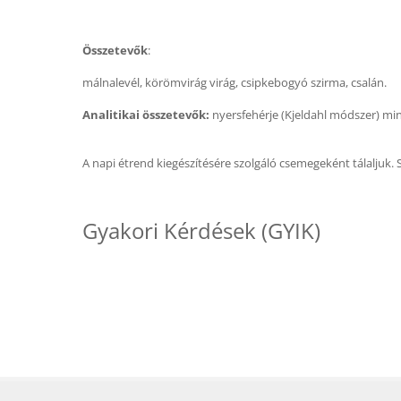
Összetevők
:
málnalevél, körömvirág virág, csipkebogyó szirma, csalán.
Analitikai összetevők:
nyersfehérje (Kjeldahl módszer) min
A napi étrend kiegészítésére szolgáló csemegeként tálaljuk.
Gyakori Kérdések (GYIK)