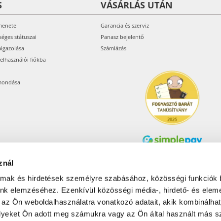
S
VÁSÁRLÁS UTÁN
menete
Garancia és szerviz
séges státuszai
Panasz bejelentő
aigazolása
Számlázás
felhasználói fiókba
mondása
znál
Árukereső.hu
almak és hirdetések személyre szabásához, közösségi funkciók 
unk elemzéséhez. Ezenkívül közösségi média-, hirdető- és elem
 az Ön weboldalhasználatra vonatkozó adatait, akik kombinálhat
Olcsóbbat.hu – Spórolni
tudni kell
yeket Ön adott meg számukra vagy az Ön által használt más sz