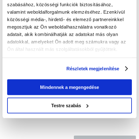
szabásához, közösségi funkciók biztosításához,
ÉRTÉKELJE ÖN IS
Recommend
valamint weboldalforgalmunk elemzéséhez. Ezenkívül
közösségi média-, hirdető- és elemező partnereinkkel
Leírás
megosztjuk az Ön weboldalhasználatra vonatkozó
adatait, akik kombinálhatják az adatokat más olyan
Kalciumkocka rágcsálók és nyulak számára. Biztosítja az egészséges
adatokkal, amelyeket Ön adott meg számukra vagy az
fogak és csontok megfelelő fejlődéséhez szükséges ásványi anyagokat.
Tökéletesen kielégíti a rágcsálók természetes igényét a rágásra és a
Ön által használt más szolgáltatásokból gyűjtöttek.
metszőfogak csiszolására. Fontos ásványi anyagokat és nyomelemeket
tartalmaz, amelyek nélkülözhetetlenek az állatok táplálkozásához.
Részletek megjelenítése
- Javítja a rágcsálók csontrendszerének működését.
- Teljesen természetes, ízletes és könnyen emészthető termék.
Mindennek a megengedése
- A mész szedése erősíti a fogakat, kielégíti a rágási ösztönt és csiszolja az
egyre növekvő fogakat.
Testre szabás
A csomagolás tartalmaz egy tartót a ketrecben való rögzítéshez.