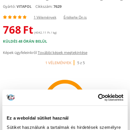
Gyártó:
Cikkszám:
7629
VITAPOL
1 Vélemények
Értékelje Ön is
768
Ft
(4042.11 Ft / kg)
KÜLDÉS 48 ÓRÁN BELÜL
Képek ügyfeleinkről
További képek megtekintése
1 VÉLEMÉNYEK
5 z 5
100%
Ez a weboldal sütiket használ
100% AZ ÜGYFELEK AJÁNLJÁK EZT A TERMÉKET
Sütiket használunk a tartalmak és hirdetések személyre