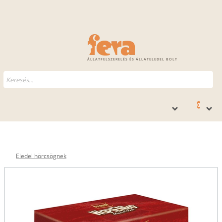
ÁLLATFELSZERELÉS ÉS ÁLLATELEDEL BOLT
0
Eledel hörcsögnek