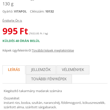
130 g
Gyártó:
Cikkszám:
10132
VITAPOL
Értékelje Ön is
995
Ft
(7653.85 Ft / kg)
KÜLDÉS 48 ÓRÁN BELÜL
Képek ügyfeleinkről
További képek megtekintése
LEÍRÁS
JELLEMZŐK
VÉLEMÉNYEK
TOVÁBBI FÉNYKÉPEK
Kiegészítő takarmány madarak számára
Összetétel:
instant rizs, bodza, szultán, narancshéj, földimogyoró, kókuszreszelék,
szárított alma, szárított sárgabarack.