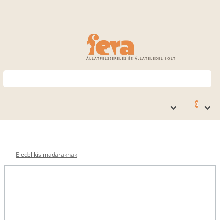
ÁLLATFELSZERELÉS ÉS ÁLLATELEDEL BOLT
0
Eledel kis madaraknak