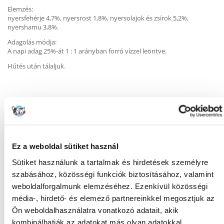
Elemzés:
nyersfehérje 4,7%, nyersrost 1,8%, nyersolajok és zsírok 5,2%,
nyershamu 3,8%.
Adagolás módja:
A napi adag 25%-át 1 : 1 arányban forró vízzel leöntve.
Hűtés után tálaljuk.
KÉRDEZZ TŐLÜNK!
Ez a weboldal sütiket használ
Gyakori Kérdések (GYIK)
Sütiket használunk a tartalmak és hirdetések személyre
szabásához, közösségi funkciók biztosításához, valamint
weboldalforgalmunk elemzéséhez. Ezenkívül közösségi
FAJTA:
Granulátum
média-, hirdető- és elemező partnereinkkel megosztjuk az
Ön weboldalhasználatra vonatkozó adatait, akik
Tulajdonságok
kombinálhatják az adatokat más olyan adatokkal,