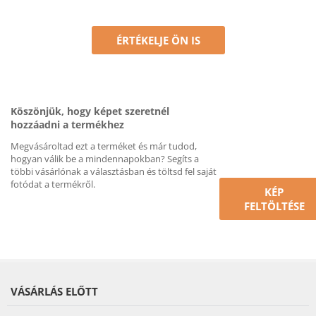
ÉRTÉKELJE ÖN IS
Köszönjük, hogy képet szeretnél
hozzáadni a termékhez
Megvásároltad ezt a terméket és már tudod,
hogyan válik be a mindennapokban? Segíts a
többi vásárlónak a választásban és töltsd fel saját
fotódat a termékről.
KÉP
FELTÖLTÉSE
VÁSÁRLÁS ELŐTT