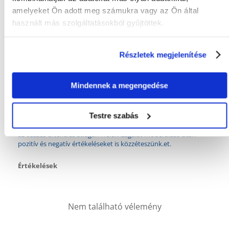
amelyeket Ön adott meg számukra vagy az Ön által
CSOMAG SÚLYA
0.13
használt más szolgáltatásokból gyűjtöttek.
(KG):
TOVÁBBI
Vitamin ellátás
EGÉSZSÉGÜGYI
Részletek megjelenítése
ELŐNYÖK:
GYÁRTÓ:
VITAPOL
Mindennek a megengedése
Mi a termék értékelési szabályzat?
Testre szabás
Csak regisztrált FERA.HU vásárlók írhatnak véleményt, akik
megvásárolták ezt a terméket. A csillagok által adott értékelés
az összes értékelés átlaga. A felülvizsgálat moderálása után
pozitív és negatív értékeléseket is közzéteszünk.et.
Értékelések
Nem található vélemény