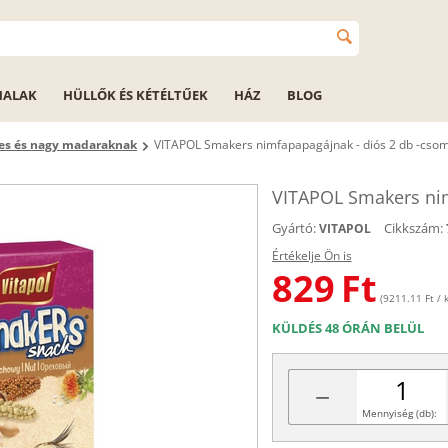
HALAK
HÜLLŐK ÉS KÉTÉLTŰEK
HÁZ
BLOG
pes és nagy madaraknak
VITAPOL Smakers nimfapapagájnak - diós 2 db -cso
VITAPOL Smakers nim
Gyártó:
Cikkszám:
VITAPOL
Értékelje Ön is
829
Ft
(9211.11 Ft / k
KÜLDÉS 48 ÓRÁN BELÜL
−
Mennyiség (db):