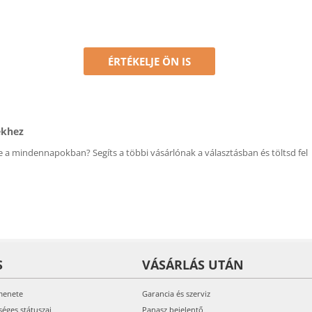
ÉRTÉKELJE ÖN IS
ékhez
 a mindennapokban? Segíts a többi vásárlónak a választásban és töltsd fel
S
VÁSÁRLÁS UTÁN
menete
Garancia és szerviz
séges státuszai
Panasz bejelentő