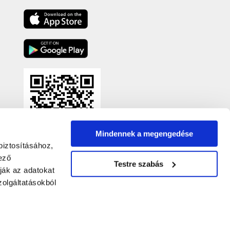
Mindennek a megengedése
biztosításához,
ező
Testre szabás
ják az adatokat
olgáltatásokból