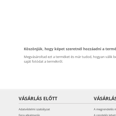
Köszönjük, hogy képet szeretnél hozzáadni a term
Megvásároltad ezt a terméket és már tudod, hogyan válik be
saját fotódat a termékről.
VÁSÁRLÁS ELŐTT
VÁSÁRLÁ
Adatvédelmi szabályzat
A megrendelés 
Fera alkalmazás
A rendelés lehet