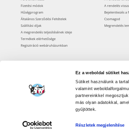
Fizetési módok
A rendelés vissz
Hűségprogram
Bejelentkezés a 
Általános Szerződési Feltételek
Csomagod
Szállítási díjak
Megrendelés le
A megrendelés teljesítésének ideje
Termékek elérhetősége
Regisztráció webáruházunkban
Ez a weboldal sütiket has
Sütiket használunk a tart
valamint weboldalforgalm
partnereinkkel megosztjuk
más olyan adatokkal, amel
gyűjtöttek.
Részletek megjelenítése