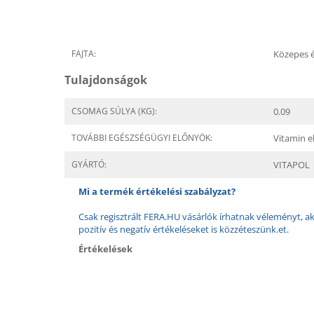
FAJTA:
Közepes 
Tulajdonságok
CSOMAG SÚLYA (KG):
0.09
TOVÁBBI EGÉSZSÉGÜGYI ELŐNYÖK:
Vitamin el
GYÁRTÓ:
VITAPOL
Mi a termék értékelési szabályzat?
Csak regisztrált FERA.HU vásárlók írhatnak véleményt, aki
pozitív és negatív értékeléseket is közzéteszünk.et.
Értékelések