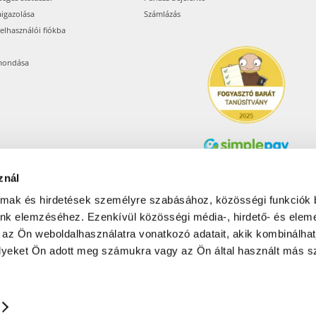
aigazolása
Számlázás
felhasználói fiókba
mondása
znál
Árukereső.hu
almak és hirdetések személyre szabásához, közösségi funkciók 
unk elemzéséhez. Ezenkívül közösségi média-, hirdető- és elem
 az Ön weboldalhasználatra vonatkozó adatait, akik kombinálhat
Olcsóbbat.hu – Spórolni
tudni kell
yeket Ön adott meg számukra vagy az Ön által használt más sz
© 2017-2026 Pets24 Kft..