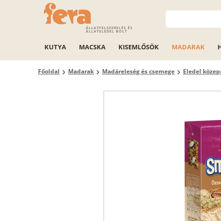
ÁLLATFELSZERELÉS ÉS
ÁLLATELEDEL BOLT
KUTYA
MACSKA
KISEMLŐSÖK
MADARAK
Főoldal
Madarak
Madáreleség és csemege
Eledel köze