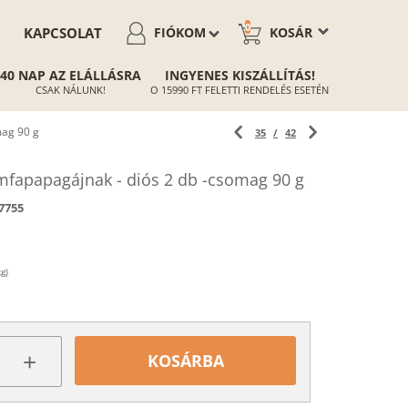
0
KAPCSOLAT
FIÓKOM
KOSÁR
40 NAP AZ ELÁLLÁSRA
INGYENES KISZÁLLÍTÁS!
CSAK NÁLUNK!
O 15990 FT FELETTI RENDELÉS ESETÉN
mag 90 g
35
/
42
fapapagájnak - diós 2 db -csomag 90 g
7755
g)
+
KOSÁRBA