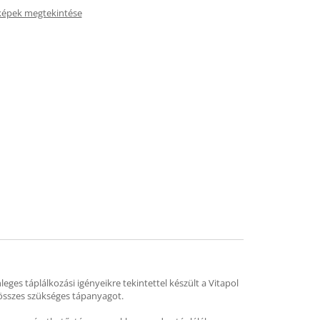
képek megtekintése
eges táplálkozási igényeikre tekintettel készült a Vitapol
 összes szükséges tápanyagot.