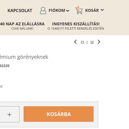
0
KAPCSOLAT
FIÓKOM
KOSÁR
40 NAP AZ ELÁLLÁSRA
INGYENES KISZÁLLÍTÁS!
CSAK NÁLUNK!
O 15400 FT FELETTI RENDELÉS ESETÉN
11
/
12
émium görényeknek
32335
g)
+
KOSÁRBA