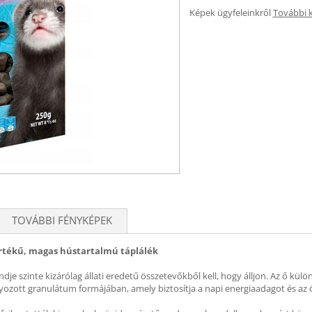
Képek ügyfeleinkről
További 
TOVÁBBI FÉNYKÉPEK
rtékű, magas hústartalmú táplálék
e szinte kizárólag állati eredetű összetevőkből kell, hogy álljon. Az ő különl
lyozott granulátum formájában, amely biztosítja a napi energiaadagot és az