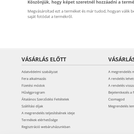
Köszönjük, hogy képet szeretnél hozzáadni a term
Megvásároltad ezt a terméket és már tudod, hogyan válik be
saját fotódat a termékről.
VÁSÁRLÁS ELŐTT
VÁSÁRLÁ
Adatvédelmi szabályzat
A megrendelés 
Fera alkalmazás
A rendelés lehet
Fizetési módok
A rendelés vissz
Hűségprogram
Bejelentkezés a 
Általános Szerződési Feltételek
Csomagod
Szállítási díjak
Megrendelés le
A megrendelés teljesítésének ideje
Termékek elérhetősége
Regisztráció webáruházunkban