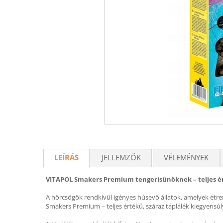
LEÍRÁS
JELLEMZŐK
VÉLEMÉNYEK
VITAPOL Smakers Premium tengerisünöknek – teljes é
A hörcsögök rendkívül igényes húsevő állatok, amelyek étrendj
Smakers Premium – teljes értékű, száraz táplálék kiegyensú