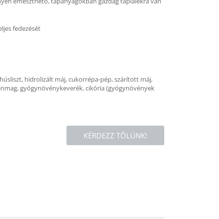
könnyen emészthető, tápanyagokban gazdag táplálékra van
ljes fedezését
húsliszt, hidrolizált máj, cukorrépa-pép, szárított máj,
tt), lenmag, gyógynövénykeverék, cikória (gyógynövények
KÉRDEZZ TŐLÜNK!