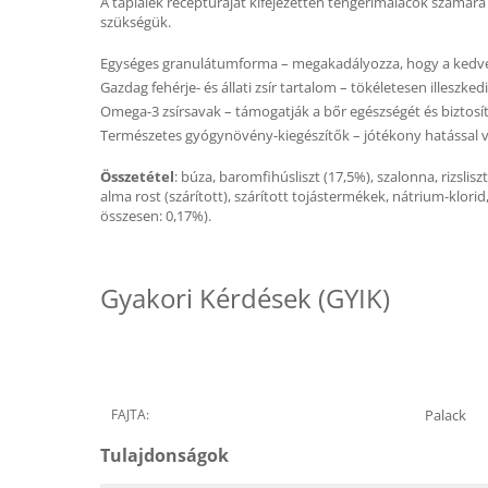
A táplálék receptúráját kifejezetten tengerimalacok számár
szükségük.
Egységes granulátumforma – megakadályozza, hogy a kedvenc
Gazdag fehérje- és állati zsír tartalom – tökéletesen illeszk
Omega-3 zsírsavak – támogatják a bőr egészségét és biztosít
Természetes gyógynövény-kiegészítők – jótékony hatással va
Összetétel
: búza, baromfihúsliszt (17,5%), szalonna, rizslisz
alma rost (szárított), szárított tojástermékek, nátrium-klori
összesen: 0,17%).
Gyakori Kérdések (GYIK)
FAJTA:
Palack
Tulajdonságok