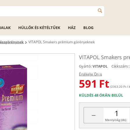
HALAK
HÜLLŐK ÉS KÉTÉLTŰEK
HÁZ
BLOG
dászgörénynek
VITAPOL Smakers prémium görényeknek
VITAPOL Smakers pr
Gyártó:
Cikkszám:
VITAPOL
Értékelje Ön is
591
Ft
(2363.20 Ft / k
KÜLDÉS 48 ÓRÁN BELÜL
−
Mennyiség (db):