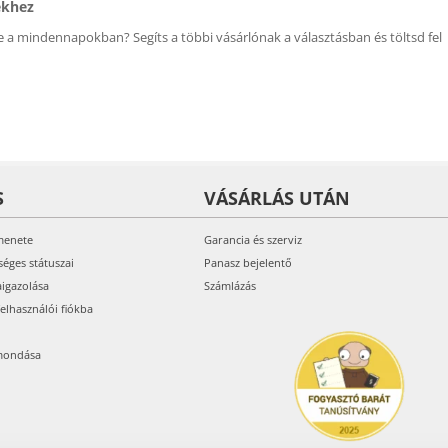
ékhez
 a mindennapokban? Segíts a többi vásárlónak a választásban és töltsd fel
S
VÁSÁRLÁS UTÁN
menete
Garancia és szerviz
séges státuszai
Panasz bejelentő
aigazolása
Számlázás
felhasználói fiókba
mondása