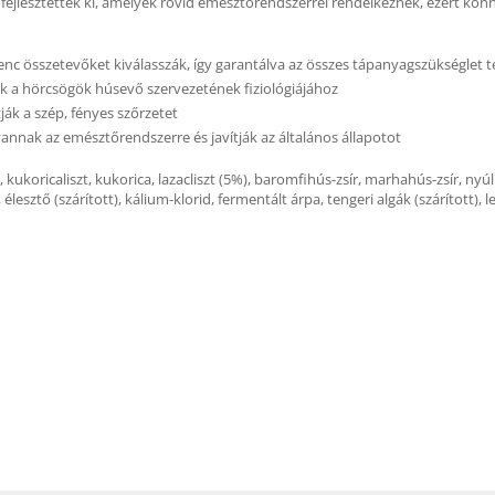
a fejlesztették ki, amelyek rövid emésztőrendszerrel rendelkeznek, ezért 
 összetevőket kiválasszák, így garantálva az összes tápanyagszükséglet te
edik a hörcsögök húsevő szervezetének fiziológiájához
ják a szép, fényes szőrzetet
nnak az emésztőrendszerre és javítják az általános állapotot
t, kukoricaliszt, kukorica, lazacliszt (5%), baromfihús-zsír, marhahús-zsír, nyúl
d, élesztő (szárított), kálium-klorid, fermentált árpa, tengeri algák (száríto