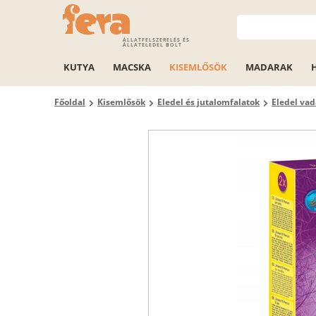
ÁLLATFELSZERELÉS ÉS
ÁLLATELEDEL BOLT
KUTYA
MACSKA
KISEMLŐSÖK
MADARAK
Főoldal
Kisemlősök
Eledel és jutalomfalatok
Eledel va