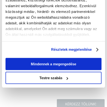
szabásához, közösségi funkciók biztosításához,
tartalmaznak. Csökkentik a vér koleszterinszintjét, és hasmenés elleni
valamint weboldalforgalmunk elemzéséhez. Ezenkívül
hatásuk van.
közösségi média-, hirdető- és elemező partnereinkkel
megosztjuk az Ön weboldalhasználatra vonatkozó
Összetevők:
adatait, akik kombinálhatják az adatokat más olyan
aszalt csipkebogyó, aszalt alma, aszalt kökény, aszalt galagonya, aszalt
adatokkal, amelyeket Ön adott meg számukra vagy az
feketekömény
Ön által használt más szolgáltatásokból gyűjtöttek.
Analitikai összetevők:
Részletek megjelenítése
nyersfehérje (Kjeldahl-módszerrel meghatározva) min. 9,0%, nyers zsír
min. 2,4%, nyersrost max. 13,6%, nyers hamu max. 9,2%, nedvesség
max. 12%
Mindennek a megengedése
Táplálási ajánlások:
Az alaptápot kiegészítő csemegeként kell etetni.
Testre szabás
KÉRDEZZ TŐLÜNK!