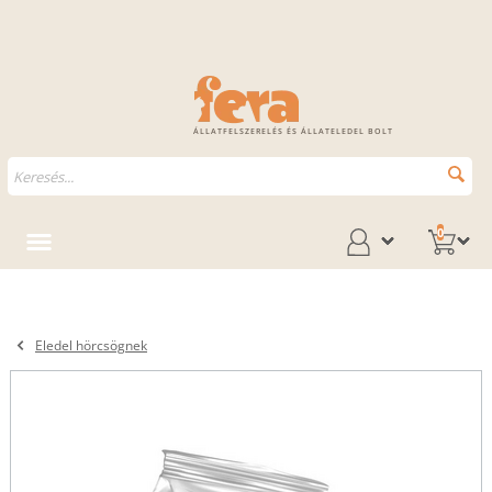
ÁLLATFELSZERELÉS ÉS ÁLLATELEDEL BOLT
0
Eledel hörcsögnek