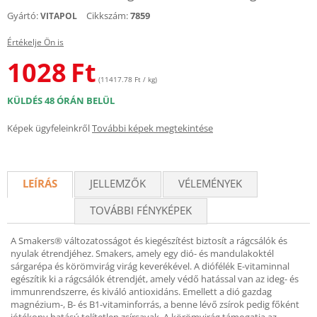
Gyártó:
Cikkszám:
7859
VITAPOL
Értékelje Ön is
1028
Ft
(11417.78 Ft / kg)
KÜLDÉS 48 ÓRÁN BELÜL
Képek ügyfeleinkről
További képek megtekintése
LEÍRÁS
JELLEMZŐK
VÉLEMÉNYEK
TOVÁBBI FÉNYKÉPEK
A Smakers® változatosságot és kiegészítést biztosít a rágcsálók és
nyulak étrendjéhez. Smakers, amely egy dió- és mandulakoktél
sárgarépa és körömvirág virág keverékével. A diófélék E-vitaminnal
egészítik ki a rágcsálók étrendjét, amely védő hatással van az ideg- és
immunrendszerre, és kiváló antioxidáns. Emellett a dió gazdag
magnézium-, B- és B1-vitaminforrás, a benne lévő zsírok pedig főként