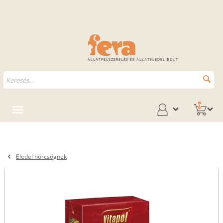
ÁLLATFELSZERELÉS ÉS ÁLLATELEDEL BOLT
0
Eledel hörcsögnek