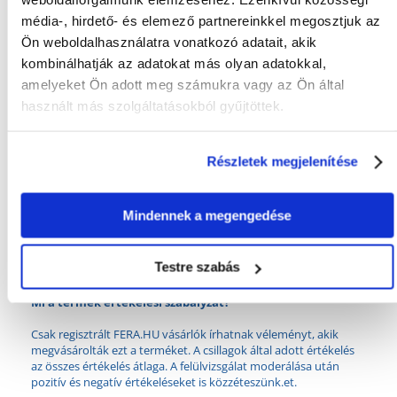
Gyakori Kérdések (GYIK)
média-, hirdető- és elemező partnereinkkel megosztjuk az
Ön weboldalhasználatra vonatkozó adatait, akik
kombinálhatják az adatokat más olyan adatokkal,
amelyeket Ön adott meg számukra vagy az Ön által
FAJTA:
Palack
használt más szolgáltatásokból gyűjtöttek.
Tulajdonságok
CSOMAG SÚLYA
0.09
Részletek megjelenítése
(KG):
TOVÁBBI
Vitamin ellátás
Mindennek a megengedése
EGÉSZSÉGÜGYI
ELŐNYÖK:
Testre szabás
GYÁRTÓ:
VITAPOL
Mi a termék értékelési szabályzat?
Csak regisztrált FERA.HU vásárlók írhatnak véleményt, akik
megvásárolták ezt a terméket. A csillagok által adott értékelés
az összes értékelés átlaga. A felülvizsgálat moderálása után
pozitív és negatív értékeléseket is közzéteszünk.et.