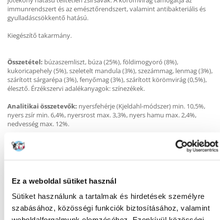
jótékony hatású telítetlen zsírsavak. A körömvirág támogatja az
immunrendszert és az emésztőrendszert, valamint antibakteriális és
gyulladáscsökkentő hatású.
Kiegészítő takarmány.
Összetétel:
búzaszemliszt, búza (25%), földimogyoró (8%),
kukoricapehely (5%), szeletelt mandula (3%), szezámmag, lenmag (3%),
szárított sárgarépa (3%), fenyőmag (3%), szárított körömvirág (0,5%),
élesztő. Érzékszervi adalékanyagok: színezékek.
Analitikai összetevők:
nyersfehérje (Kjeldahl-módszer) min. 10,5%,
nyers zsír min. 6,4%, nyersrost max. 3,3%, nyers hamu max. 2,4%,
nedvesség max. 12%.
Az alapeledel kiegészítéseként etetendő.
Ez a weboldal sütiket használ
KÉRDEZZ TŐLÜNK!
Sütiket használunk a tartalmak és hirdetések személyre
szabásához, közösségi funkciók biztosításához, valamint
weboldalforgalmunk elemzéséhez. Ezenkívül közösségi