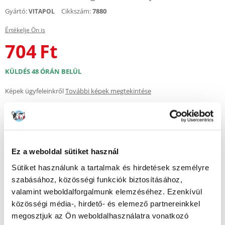
Gyártó:
Cikkszám:
7880
VITAPOL
Értékelje Ön is
704
Ft
KÜLDÉS 48 ÓRÁN BELÜL
Képek ügyfeleinkről
További képek megtekintése
Leírás
A rágcsálók változatosságot biztosítanak és kiegészítik a rágcsálók
Ez a weboldal sütiket használ
étrendjét.
mindenevők, mint például hörcsögök, egerek és patkányok. A sárga sajt
Sütiket használunk a tartalmak és hirdetések személyre
hozzáadásával mohón fogyaszthatóvá válik, és így tápláló fehérjét
szabásához, közösségi funkciók biztosításához,
biztosít. A lenmag B1-, B6-, magnézium-, vas- és cinkvitaminnal
gazdagítja a rágcsálnivalót, emellett védi az emésztőrendszert és
valamint weboldalforgalmunk elemzéséhez. Ezenkívül
támogatja annak működését.
közösségi média-, hirdető- és elemező partnereinkkel
megosztjuk az Ön weboldalhasználatra vonatkozó