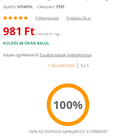
Gyártó:
Cikkszám:
7727
VITAPOL
7 Vélemények
Értékelje Ön is
981
Ft
(1962.80 Ft / kg)
KÜLDÉS 48 ÓRÁN BELÜL
Képek ügyfeleinkről
További képek megtekintése
7 VÉLEMÉNYEK
5 z 5
100%
100% AZ ÜGYFELEK AJÁNLJÁK EZT A TERMÉKET