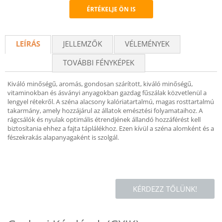
ÉRTÉKELJE ÖN IS
Recommend
LEÍRÁS
JELLEMZŐK
VÉLEMÉNYEK
TOVÁBBI FÉNYKÉPEK
Kiváló minőségű, aromás, gondosan szárított, kiváló minőségű,
vitaminokban és ásványi anyagokban gazdag fűszálak közvetlenül a
lengyel rétekről. A széna alacsony kalóriatartalmú, magas rosttartalmú
takarmány, amely hozzájárul az állatok emésztési folyamataihoz. A
rágcsálók és nyulak optimális étrendjének állandó hozzáférést kell
biztosítania ehhez a fajta táplálékhoz. Ezen kívül a széna alomként és a
fészekrakás alapanyagaként is szolgál.
KÉRDEZZ TŐLÜNK!