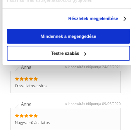
használt más szolgáltatásokból gyűjtöttek.
Olcsó, jó.
Részletek megjelenítése
Danuta
a kibocsátás időpontja 17/01/2022
Mindennek a megengedése
Jó ár és minőség.
Testre szabás
Anna
a kibocsátás időpontja 24/02/2021
Friss, illatos, száraz
Anna
a kibocsátás időpontja 09/06/2020
Nagyszerű ár, illatos