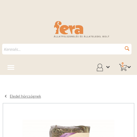
ÁLLATFELSZERELÉS ÉS ÁLLATELEDEL BOLT
0
Eledel hörcsögnek