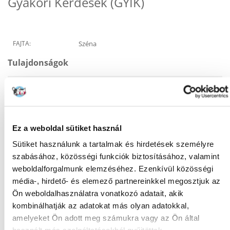
Gyakori Kérdések (GYIK)
FAJTA:
Széna
Tulajdonságok
GYÁRTÓ:
VITAPOL
Mi a termék értékelési szabályzat?
Csak regisztrált FERA.HU vásárlók írhatnak véleményt, akik
Ez a weboldal sütiket használ
megvásárolták ezt a terméket. A csillagok által adott értékelés
az összes értékelés átlaga. A felülvizsgálat moderálása után
Sütiket használunk a tartalmak és hirdetések személyre
pozitív és negatív értékeléseket is közzéteszünk.et.
szabásához, közösségi funkciók biztosításához, valamint
weboldalforgalmunk elemzéséhez. Ezenkívül közösségi
Értékelések
média-, hirdető- és elemező partnereinkkel megosztjuk az
ÉRTÉKELJE ÖN IS
Ön weboldalhasználatra vonatkozó adatait, akik
kombinálhatják az adatokat más olyan adatokkal,
Iwona
amelyeket Ön adott meg számukra vagy az Ön által
a kibocsátás időpontja 15/02/2022