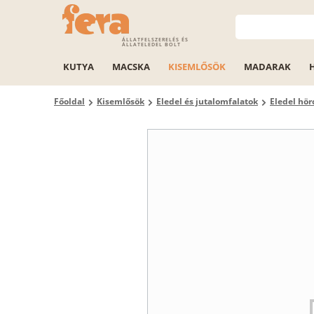
ÁLLATFELSZERELÉS ÉS
ÁLLATELEDEL BOLT
KUTYA
MACSKA
KISEMLŐSÖK
MADARAK
Főoldal
Kisemlősök
Eledel és jutalomfalatok
Eledel hö