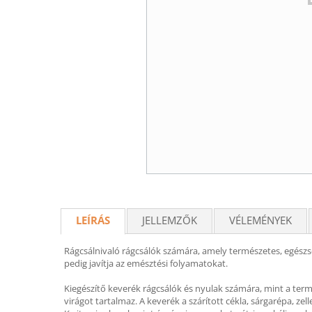
LEÍRÁS
JELLEMZŐK
VÉLEMÉNYEK
Rágcsálnivaló rágcsálók számára, amely természetes, egészsé
pedig javítja az emésztési folyamatokat.
Kiegészítő keverék rágcsálók és nyulak számára, mint a ter
virágot tartalmaz. A keverék a szárított cékla, sárgarépa, zel