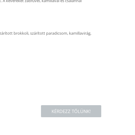
 A keveréket zabfűvel, kamillával és csalánnal
szárított brokkoli, szárított paradicsom, kamillavirág,
KÉRDEZZ TŐLÜNK!