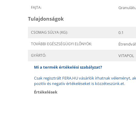
FAJTA:
Granulát
Tulajdonságok
CSOMAG SÚLYA (KG):
0.1
TOVÁBBI EGÉSZSÉGÜGYI ELŐNYÖK:
Étrendvál
GYÁRTÓ:
VITAPOL
Mi a termék értékelési szabályzat?
Csak regisztrált FERA.HU vásárlók írhatnak véleményt, aki
pozitív és negatív értékeléseket is közzéteszünk.et.
Értékelések