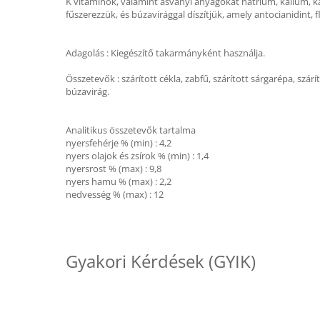
K vitaminok, valamint ásványi anyagokat nátrium, kálium, kal
fűszerezzük, és búzavirággal díszítjük, amely antocianidint,
Adagolás : Kiegészítő takarmányként használja.
Összetevők : szárított cékla, zabfű, szárított sárgarépa, szárí
búzavirág.
Analitikus összetevők tartalma
nyersfehérje % (min) : 4,2
nyers olajok és zsírok % (min) : 1,4
nyersrost % (max) : 9,8
nyers hamu % (max) : 2,2
nedvesség % (max) : 12
Gyakori Kérdések (GYIK)