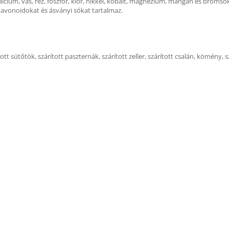
cium, vas, réz, foszfor, klór, nikkel, kobalt, magnézium, mangán és brómsók.
 flavonoidokat és ásványi sókat tartalmaz.
tott sütőtök, szárított paszternák, szárított zeller, szárított csalán, kömény, 