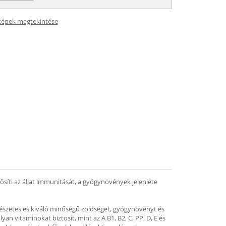
képek megtekintése
síti az állat immunitását, a gyógynövények jelenléte
mészetes és kiváló minőségű zöldséget, gyógynövényt és
yan vitaminokat biztosít, mint az A B1, B2, C, PP, D, E és