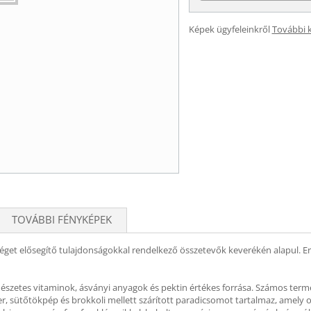
Képek ügyfeleinkről
További 
TOVÁBBI FÉNYKÉPEK
get elősegítő tulajdonságokkal rendelkező összetevők keverékén alapul. Erő
mészetes vitaminok, ásványi anyagok és pektin értékes forrása. Számos ter
ler, sütőtökpép és brokkoli mellett szárított paradicsomot tartalmaz, amely ol