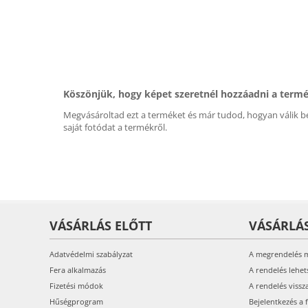
Köszönjük, hogy képet szeretnél hozzáadni a term
Megvásároltad ezt a terméket és már tudod, hogyan válik be
saját fotódat a termékről.
VÁSÁRLÁS ELŐTT
VÁSÁRLÁ
Adatvédelmi szabályzat
A megrendelés 
Fera alkalmazás
A rendelés lehet
Fizetési módok
A rendelés vissz
Hűségprogram
Bejelentkezés a 