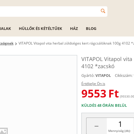
HALAK
HÜLLŐK ÉS KÉTÉLTŰEK
HÁZ
BLOG
rcsögnek
VITAPOL Vitapol vita herbal zöldséges kert rágcsálóknak 100g 4102 
VITAPOL Vitapol vita
4102 *zacskó
Gyártó:
Cikkszám:
VITAPOL
Értékelje Ön is
9553
Ft
(95530.00 
KÜLDÉS 48 ÓRÁN BELÜL
−
Mennyiség (db):