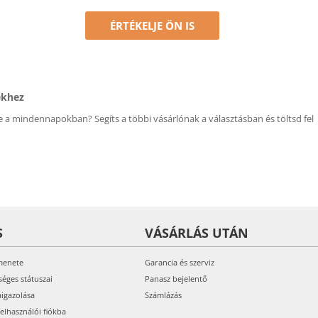
ÉRTÉKELJE ÖN IS
ékhez
 a mindennapokban? Segíts a többi vásárlónak a választásban és töltsd fel
S
VÁSÁRLÁS UTÁN
menete
Garancia és szerviz
séges státuszai
Panasz bejelentő
aigazolása
Számlázás
felhasználói fiókba