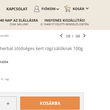
0
KAPCSOLAT
FIÓKOM
KOSÁR
40 NAP AZ ELÁLLÁSRA
INGYENES KISZÁLLÍTÁS!
CSAK NÁLUNK!
O 15400 FT FELETTI RENDELÉS ESETÉN
*zacskó
115
/
122
 herbal zöldséges kert rágcsálóknak 100g
14354
Ft / kg)
+
KOSÁRBA