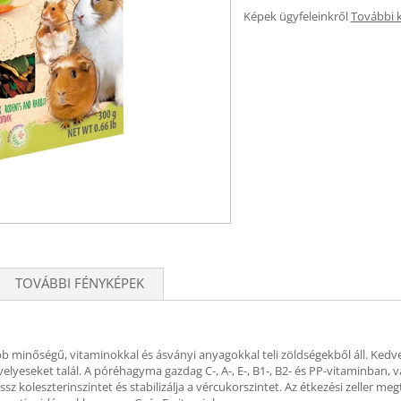
Képek ügyfeleinkről
További 
TOVÁBBI FÉNYKÉPEK
bb minőségű, vitaminokkal és ásványi anyagokkal teli zöldségekből áll. Ked
velyeseket talál. A póréhagyma gazdag C-, A-, E-, B1-, B2- és PP-vitaminban
 koleszterinszintet és stabilizálja a vércukorszintet. Az étkezési zeller meg