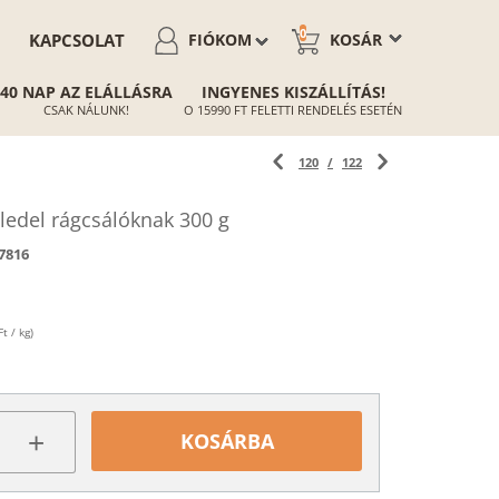
0
KAPCSOLAT
FIÓKOM
KOSÁR
40 NAP AZ ELÁLLÁSRA
INGYENES KISZÁLLÍTÁS!
CSAK NÁLUNK!
O 15990 FT FELETTI RENDELÉS ESETÉN
120
/
122
ledel rágcsálóknak 300 g
7816
t / kg)
+
KOSÁRBA