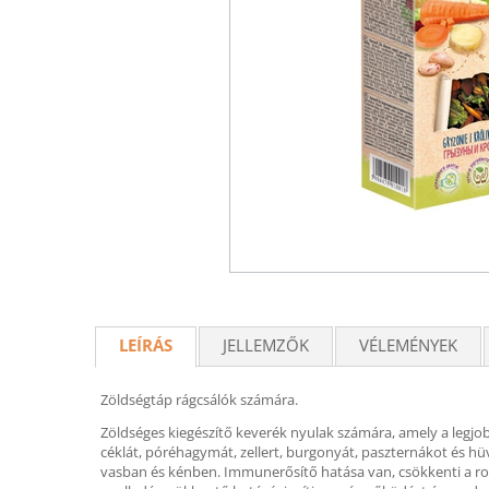
LEÍRÁS
JELLEMZŐK
VÉLEMÉNYEK
Zöldségtáp rágcsálók számára.
Zöldséges kiegészítő keverék nyulak számára, amely a legjo
céklát, póréhagymát, zellert, burgonyát, paszternákot és hü
vasban és kénben. Immunerősítő hatása van, csökkenti a rossz