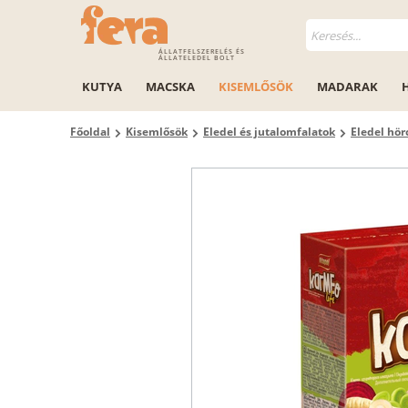
ÁLLATFELSZERELÉS ÉS
ÁLLATELEDEL BOLT
KUTYA
MACSKA
KISEMLŐSÖK
MADARAK
Főoldal
Kisemlősök
Eledel és jutalomfalatok
Eledel hö