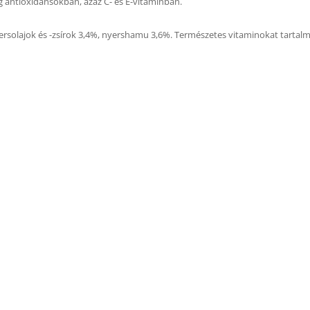
g antioxidánsokban, azaz C- és E-vitaminban.
yersolajok és -zsírok 3,4%, nyershamu 3,6%. Természetes vitaminokat tartalm