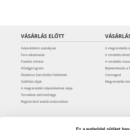
VÁSÁRLÁS ELŐTT
VÁSÁRLÁ
Adatvédelmi szabályzat
A megrendelés 
Fera alkalmazás
A rendelés lehet
Fizetési módok
A rendelés vissz
Hűségprogram
Bejelentkezés a 
Általános Szerződési Feltételek
Csomagod
Szállítási díjak
Megrendelés le
A megrendelés teljesítésének ideje
Termékek elérhetősége
Regisztráció webáruházunkban
Ez a weboldal sütiket has