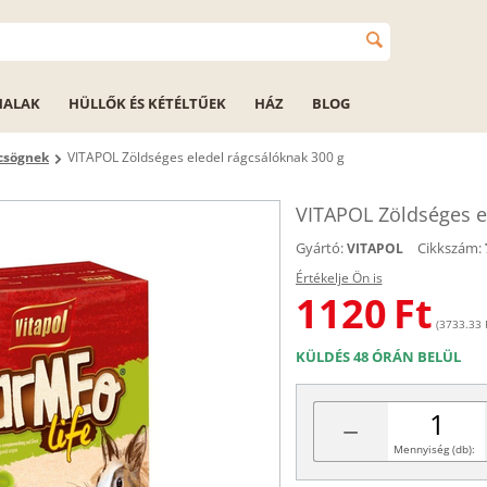
HALAK
HÜLLŐK ÉS KÉTÉLTŰEK
HÁZ
BLOG
rcsögnek
VITAPOL Zöldséges eledel rágcsálóknak 300 g
VITAPOL Zöldséges e
Gyártó:
Cikkszám:
VITAPOL
Értékelje Ön is
1120
Ft
(3733.33 F
KÜLDÉS 48 ÓRÁN BELÜL
−
Mennyiség (db):