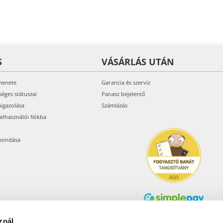
S
VÁSÁRLÁS UTÁN
menete
Garancia és szerviz
séges státuszai
Panasz bejelentő
aigazolása
Számlázás
felhasználói fiókba
mondása
znál