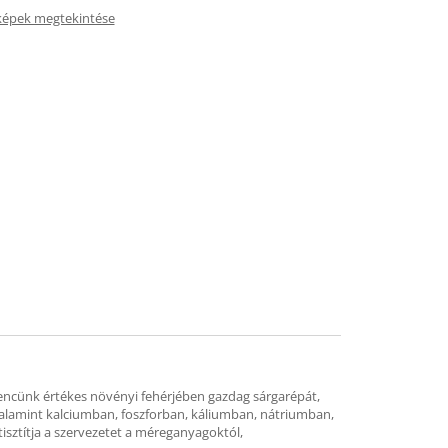
képek megtekintése
vencünk értékes növényi fehérjében gazdag sárgarépát,
, valamint kalciumban, foszforban, káliumban, nátriumban,
tisztítja a szervezetet a méreganyagoktól,