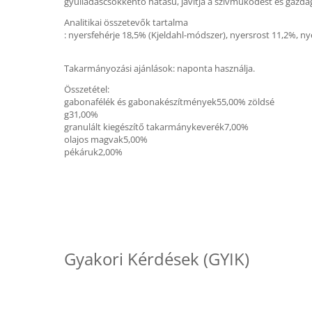
gyulladáscsökkentő hatású, javítja a szívműködést és gazda
Analitikai összetevők tartalma
: nyersfehérje 18,5% (Kjeldahl-módszer), nyersrost 11,2%, n
Takarmányozási ajánlások: naponta használja.
Összetétel:
gabonafélék és gabonakészítmények55,00% zöldsé
g31,00%
granulált kiegészítő takarmánykeverék7,00%
olajos magvak5,00%
pékáruk2,00%
Gyakori Kérdések (GYIK)