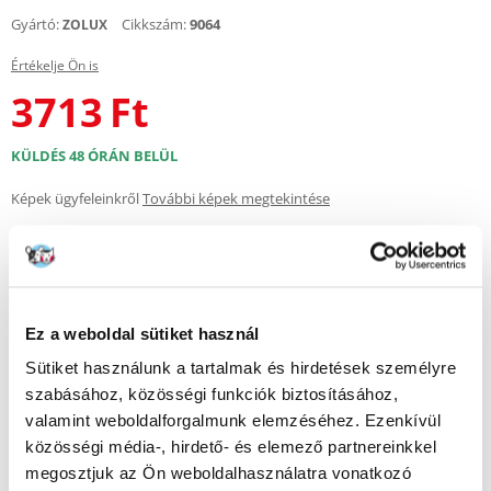
Gyártó:
Cikkszám:
9064
ZOLUX
Értékelje Ön is
3713
Ft
KÜLDÉS 48 ÓRÁN BELÜL
Képek ügyfeleinkről
További képek megtekintése
Leírás
Kutyaszíj öko-bőrből – elegancia és tartósság
Ez a weboldal sütiket használ
Stílusos és funkcionális póráz, amely ötvözi a tartósságot és az
Sütiket használunk a tartalmak és hirdetések személyre
esztétikus megjelenést. A külső réteg kiváló minőségű öko-bőrből
szabásához, közösségi funkciók biztosításához,
készült, elegáns megjelenésű és kellemes tapintású, míg a belső nylon
szalag szakadás- és kopásállóságot biztosít.
valamint weboldalforgalmunk elemzéséhez. Ezenkívül
közösségi média-, hirdető- és elemező partnereinkkel
Legfontosabb jellemzők:
megosztjuk az Ön weboldalhasználatra vonatkozó
Külső réteg öko-bőrből – elegáns és modern megjelenés