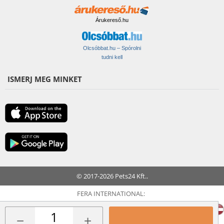
Árukereső.hu
Olcsóbbat.hu – Spórolni
tudni kell
ISMERJ MEG MINKET
© 2017-2026 Pets24 Kft..
FERA INTERNATIONAL:
−
+