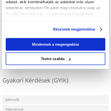
adatait, akik kombinálhatják az adatokat más olyan
Belső réteg megerősített nylon szalag – tartósság és biztonság
adatokkal, amelyeket Ön adott meg számukra vagy az
Ön által használt más szolgáltatásokból gyűjtöttek.
Kellemes tapintású – kényelem a mindennapi séták során
Fém karabiner – könnyű és biztonságos rögzítés a nyakörvhöz vagy a
hámhoz
Részletek megjelenítése
Hosszúság 1,2 m – ideális a kutya szabad, de ellenőrzött vezetéséhez
Mindennek a megengedése
Testre szabás
KÉRDEZZ TŐLÜNK!
Gyakori Kérdések (GYIK)
Jellemzők
Vélemények