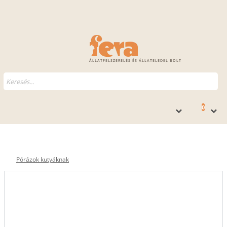
ÁLLATFELSZERELÉS ÉS ÁLLATELEDEL BOLT
0
Pórázok kutyáknak