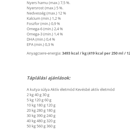
Nyers hamu (max.) 7,5 %.
Nyersrost (max.) 5 %.
Nedvesség (max.) 12 %
Kalcium (min.) 1,2 %
Foszfor (min.) 0,9 %
Omega-6 (min.) 2,4 %
Omega-3 (min.) 1,4 %
DHA (min.) 0,4 %
EPA (min.) 0,3 %
Anyagcsere-energia:
3493 kcal / kg (419 kcal per 250 ml / 12
Táplálási ajánlások:
A kutya súlya Aktív életmód Kevésbé aktív életmód
2 kg 40 g 30 g
5 kg 120 g 60 g
10 kg 180 g 120 g
20 kg 280 g 180 g
30 kg 390 g 240 g
40 kg 480 g 320 g
50 kg 560 g 360 g