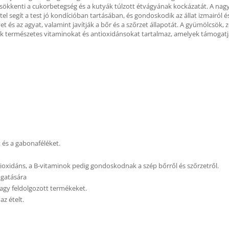
csökkenti a cukorbetegség és a kutyák túlzott étvágyának kockázatát. A nag
tel segít a test jó kondícióban tartásában, és gondoskodik az állat izmairól és 
ívet és az agyat, valamint javítják a bőr és a szőrzet állapotát. A gyümölcsö
ütőtök természetes vitaminokat és antioxidánsokat tartalmaz, amelyek támoga
t és a gabonaféléket.
ioxidáns, a B-vitaminok pedig gondoskodnak a szép bőrről és szőrzetről.
ogatására
vagy feldolgozott termékeket.
az ételt.