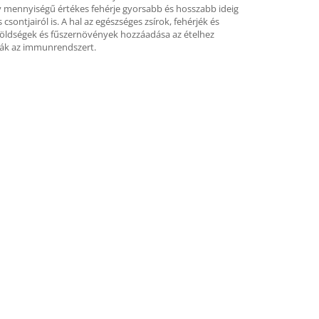
y mennyiségű értékes fehérje gyorsabb és hosszabb ideig
csontjairól is. A hal az egészséges zsírok, fehérjék és
k, zöldségek és fűszernövények hozzáadása az ételhez
tják az immunrendszert.