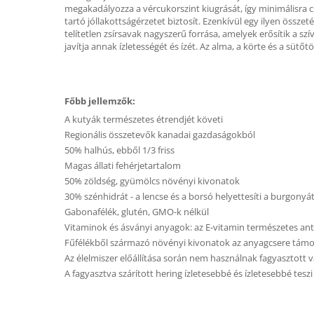
megakadályozza a vércukorszint kiugrását, így minimálisra 
tartó jóllakottságérzetet biztosít. Ezenkívül egy ilyen összeté
telítetlen zsírsavak nagyszerű forrása, amelyek erősítik a sz
javítja annak ízletességét és ízét. Az alma, a körte és a s
Főbb jellemzők:
A kutyák természetes étrendjét követi
Regionális összetevők kanadai gazdaságokból
50% halhús, ebből 1/3 friss
Magas állati fehérjetartalom
50% zöldség, gyümölcs növényi kivonatok
30% szénhidrát - a lencse és a borsó helyettesíti a burgonyá
Gabonafélék, glutén, GMO-k nélkül
Vitaminok és ásványi anyagok: az E-vitamin természetes ant
Fűfélékből származó növényi kivonatok az anyagcsere tám
Az élelmiszer előállítása során nem használnak fagyasztott 
A fagyasztva szárított hering ízletesebbé és ízletesebbé teszi 