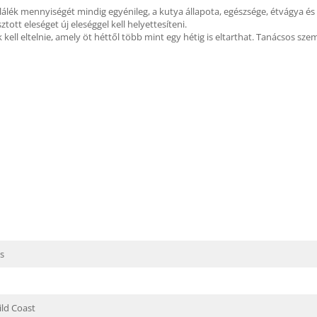
álék mennyiségét mindig egyénileg, a kutya állapota, egészsége, étvágya és s
tott eleséget új eleséggel kell helyettesíteni.
 kell eltelnie, amely öt héttől több mint egy hétig is eltarthat. Tanácsos szem
is
ld Coast