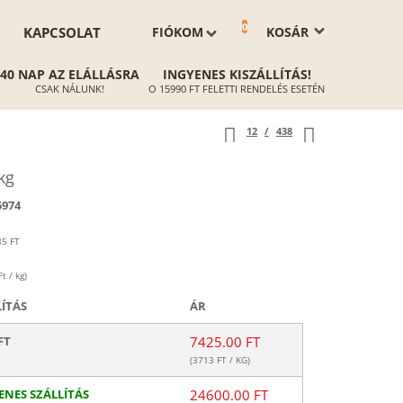
0
KAPCSOLAT
FIÓKOM
KOSÁR
40 NAP AZ ELÁLLÁSRA
INGYENES KISZÁLLÍTÁS!
CSAK NÁLUNK!
O 15990 FT FELETTI RENDELÉS ESETÉN
12
/
438
kg
5974
85
FT
t / kg)
LÍTÁS
ÁR
FT
7425.00 FT
(
3713
FT / KG)
ENES SZÁLLÍTÁS
24600.00 FT