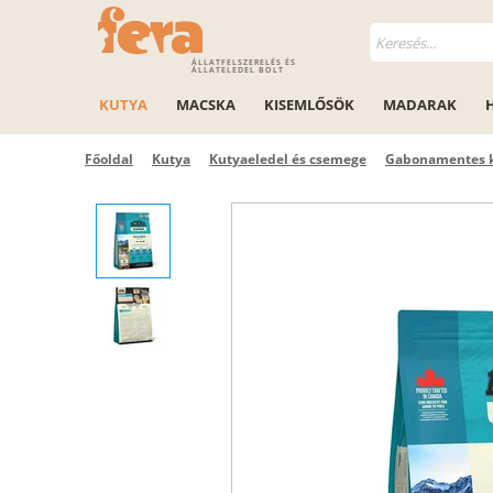
ÁLLATFELSZERELÉS ÉS
ÁLLATELEDEL BOLT
KUTYA
MACSKA
KISEMLŐSÖK
MADARAK
Főoldal
Kutya
Kutyaeledel és csemege
Gabonamentes k