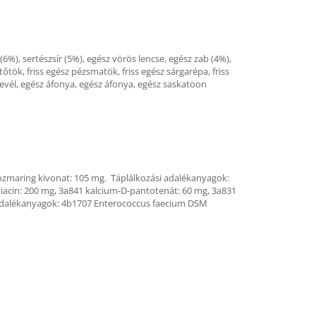
6%), sertészsír (5%), egész vörös lencse, egész zab (4%),
őtök, friss egész pézsmatök, friss egész sárgarépa, friss
la levél, egész áfonya, egész áfonya, egész saskatoon
rozmaring kivonat: 105 mg. Táplálkozási adalékanyagok:
4 niacin: 200 mg, 3a841 kalcium-D-pantotenát: 60 mg, 3a831
ai adalékanyagok: 4b1707 Enterococcus faecium DSM