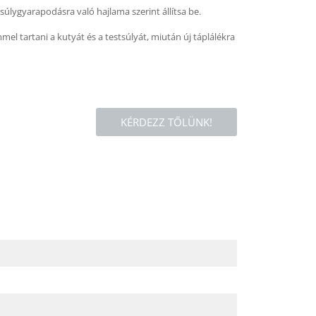
úlygyarapodásra való hajlama szerint állítsa be.
mel tartani a kutyát és a testsúlyát, miután új táplálékra
KÉRDEZZ TŐLÜNK!