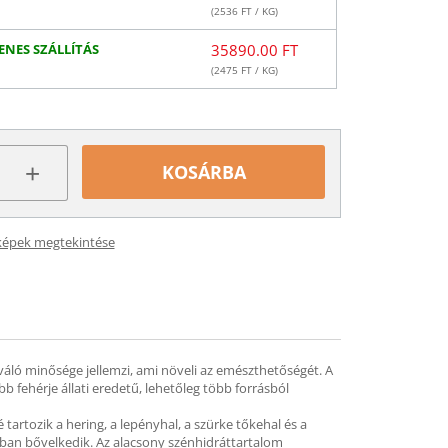
(
2536
FT / KG)
ENES SZÁLLÍTÁS
35890.00 FT
(
2475
FT / KG)
+
KOSÁRBA
képek megtekintése
váló minősége jellemzi, ami növeli az emészthetőségét. A
 fehérje állati eredetű, lehetőleg több forrásból
artozik a hering, a lepényhal, a szürke tőkehal és a
kban bővelkedik. Az alacsony szénhidráttartalom