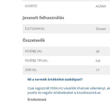
GYÁRTÓ:
ACANA
Javasolt felhasználás
ÉLETSZAKASZ:
Összes
Összetevők
FEHÉRJE (%):
29
FEHÉRJE TÍPUSA:
hal
ZSÍR (%):
17
Mi a termék értékelési szabályzat?
Csak regisztrált FERA.HU vásárlók írhatnak véleményt, aki
pozitív és negatív értékeléseket is közzéteszünk.et.
Értékelések