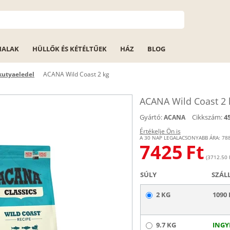
HALAK
HÜLLŐK ÉS KÉTÉLTŰEK
HÁZ
BLOG
utyaeledel
ACANA Wild Coast 2 kg
ACANA Wild Coast 2 
Gyártó:
Cikkszám:
4
ACANA
Értékelje Ön is
A 30 NAP LEGALACSONYABB ÁRA:
78
7425
Ft
(3712.50 F
SÚLY
SZÁL
2 KG
1090 
9.7 KG
INGY