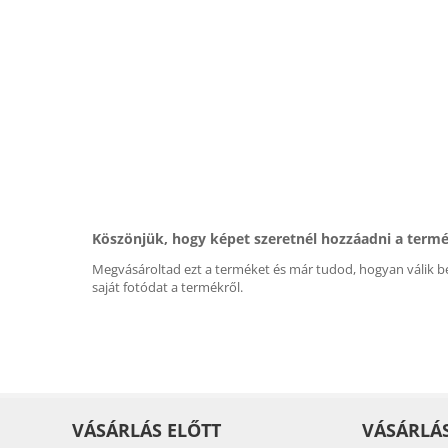
Köszönjük, hogy képet szeretnél hozzáadni a term
Megvásároltad ezt a terméket és már tudod, hogyan válik be
saját fotódat a termékről.
VÁSÁRLÁS ELŐTT
VÁSÁRLÁ