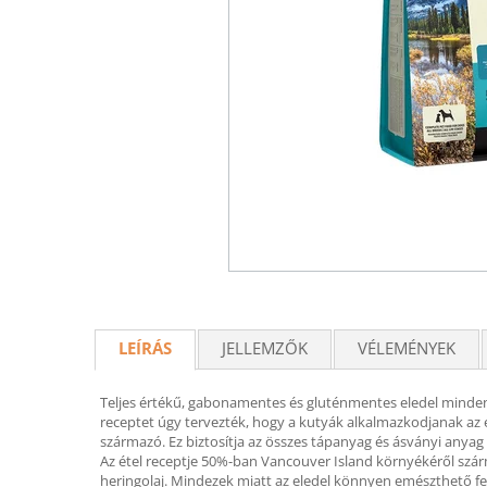
LEÍRÁS
JELLEMZŐK
VÉLEMÉNYEK
Teljes értékű, gabonamentes és gluténmentes eledel minden k
receptet úgy tervezték, hogy a kutyák alkalmazkodjanak az e
származó. Ez biztosítja az összes tápanyag és ásványi anyag 
Az étel receptje 50%-ban Vancouver Island környékéről szárm
heringolaj. Mindezek miatt az eledel könnyen emészthető fe