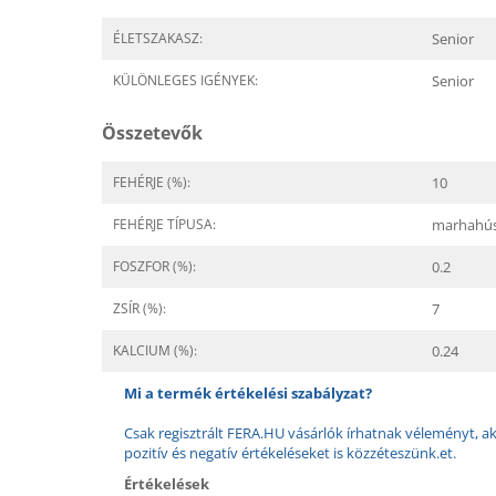
ÉLETSZAKASZ:
Senior
KÜLÖNLEGES IGÉNYEK:
Senior
Összetevők
FEHÉRJE (%):
10
FEHÉRJE TÍPUSA:
marhahú
FOSZFOR (%):
0.2
ZSÍR (%):
7
KALCIUM (%):
0.24
Mi a termék értékelési szabályzat?
Csak regisztrált FERA.HU vásárlók írhatnak véleményt, aki
pozitív és negatív értékeléseket is közzéteszünk.et.
Értékelések