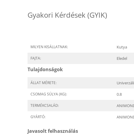
Gyakori Kérdések (GYIK)
MILYEN KISÁLLATNAK:
Kutya
FAJTA:
Eledel
Tulajdonságok
ÁLLAT MÉRETE:
Univerzál
CSOMAG SÚLYA (KG):
0.8
TERMÉKCSALÁD:
ANIMONDA 
GYÁRTÓ:
ANIMON
Javasolt felhasználás