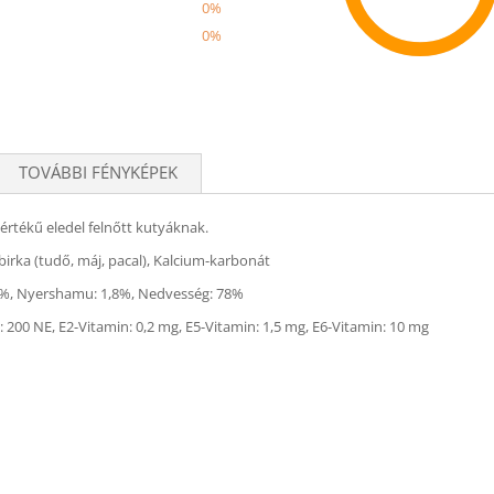
0%
0%
Recom
TOVÁBBI FÉNYKÉPEK
rtékű eledel felnőtt kutyáknak.
birka (tudő, máj, pacal), Kalcium-karbonát
 0,5%, Nyershamu: 1,8%, Nedvesség: 78%
200 NE, E2-Vitamin: 0,2 mg, E5-Vitamin: 1,5 mg, E6-Vitamin: 10 mg