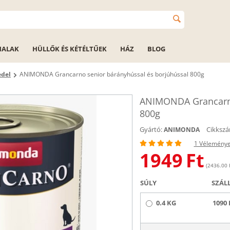
HALAK
HÜLLŐK ÉS KÉTÉLTŰEK
HÁZ
BLOG
edel
ANIMONDA Grancarno senior bárányhússal és borjúhússal 800g
ANIMONDA Grancarno
800g
Gyártó:
Cikkszá
ANIMONDA
1 Vélemény
1949
Ft
(2436.00 F
SÚLY
SZÁL
0.4 KG
1090 