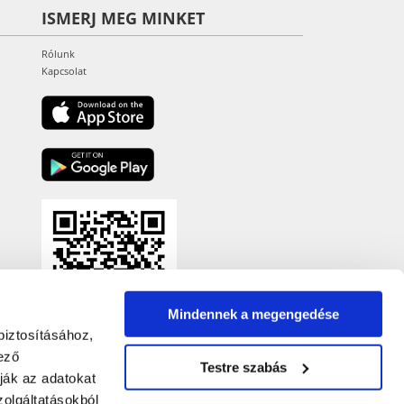
ISMERJ MEG MINKET
Rólunk
Kapcsolat
Mindennek a megengedése
biztosításához,
ező
Testre szabás
ják az adatokat
olgáltatásokból