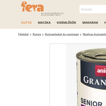
ÁLLATFELSZERELÉS ÉS
ÁLLATELEDEL BOLT
KUTYA
MACSKA
KISEMLŐSÖK
MADARAK
Főoldal
Kutya
Kutyaeledel és csemege
Nedves kutyael