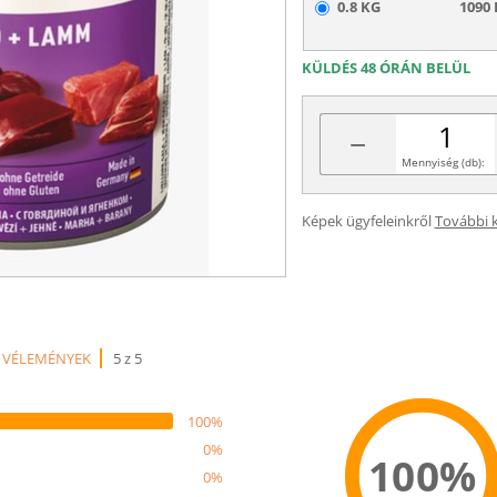
0.8 KG
1090 
KÜLDÉS 48 ÓRÁN BELÜL
−
Mennyiség (db):
Képek ügyfeleinkről
További 
 VÉLEMÉNYEK
5 z 5
100%
0%
100%
0%