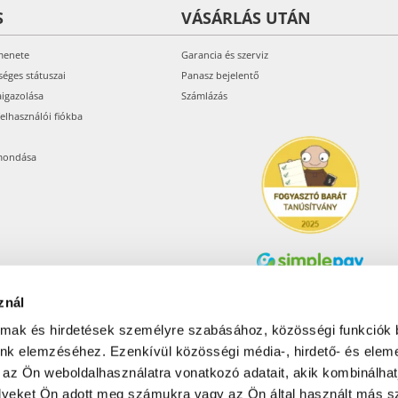
S
VÁSÁRLÁS UTÁN
menete
Garancia és szerviz
séges státuszai
Panasz bejelentő
aigazolása
Számlázás
felhasználói fiókba
mondása
znál
Árukereső.hu
almak és hirdetések személyre szabásához, közösségi funkciók 
unk elemzéséhez. Ezenkívül közösségi média-, hirdető- és elem
 az Ön weboldalhasználatra vonatkozó adatait, akik kombinálhat
Olcsóbbat.hu – Spórolni
tudni kell
yeket Ön adott meg számukra vagy az Ön által használt más sz