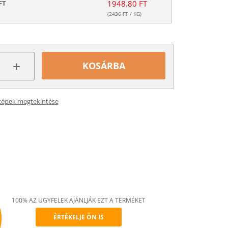
FT
1948.80 FT
(
2436
FT / KG)
+
KOSÁRBA
képek megtekintése
100% AZ ÜGYFELEK AJÁNLJÁK EZT A TERMÉKET
ÉRTÉKELJE ÖN IS