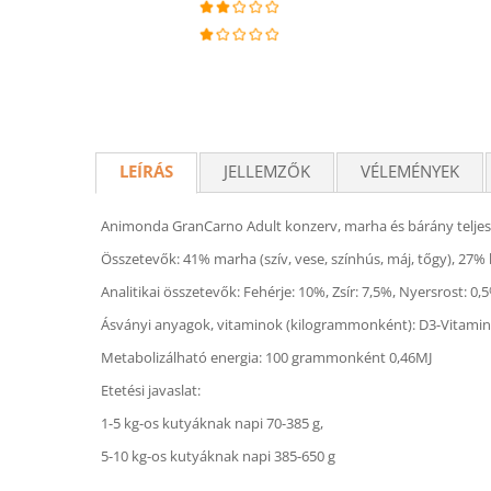
LEÍRÁS
JELLEMZŐK
VÉLEMÉNYEK
Animonda GranCarno Adult konzerv, marha és bárány teljesé
Összetevők: 41% marha (szív, vese, színhús, máj, tőgy), 27% 
Analitikai összetevők: Fehérje: 10%, Zsír: 7,5%, Nyersrost:
Ásványi anyagok, vitaminok (kilogrammonként): D3-Vitamin: 
Metabolizálható energia: 100 grammonként 0,46MJ
Etetési javaslat:
1-5 kg-os kutyáknak napi 70-385 g,
5-10 kg-os kutyáknak napi 385-650 g