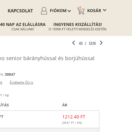
0
KAPCSOLAT
FIÓKOM
KOSÁR
40 NAP AZ ELÁLLÁSRA
INGYENES KISZÁLLÍTÁS!
CSAK NÁLUNK!
O 15990 FT FELETTI RENDELÉS ESETÉN
43
/
1216
 senior bárányhússal és borjúhússal
m:
30847
ek
Értékelje Ön is
t / kg)
LÍTÁS
ÁR
FT
1212.40 FT
(
3031
FT / KG)