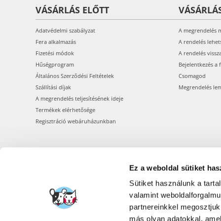
VÁSÁRLÁS ELŐTT
VÁSÁRLÁ
Adatvédelmi szabályzat
A megrendelés 
Fera alkalmazás
A rendelés lehet
Fizetési módok
A rendelés vissz
Hűségprogram
Bejelentkezés a 
Általános Szerződési Feltételek
Csomagod
Szállítási díjak
Megrendelés le
A megrendelés teljesítésének ideje
Termékek elérhetősége
Regisztráció webáruházunkban
Ez a weboldal sütiket has
Sütiket használunk a tart
valamint weboldalforgalm
partnereinkkel megosztjuk
más olyan adatokkal, amel