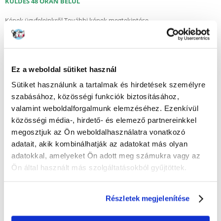
KÜLDÉS 48 ÓRÁN BELÜL
Képek ügyfeleinkről
További képek megtekintése
2 VÉLEMÉNYEK
5 z 5
Ez a weboldal sütiket használ
Sütiket használunk a tartalmak és hirdetések személyre
100%
szabásához, közösségi funkciók biztosításához,
valamint weboldalforgalmunk elemzéséhez. Ezenkívül
közösségi média-, hirdető- és elemező partnereinkkel
megosztjuk az Ön weboldalhasználatra vonatkozó
adatait, akik kombinálhatják az adatokat más olyan
100% AZ ÜGYFELEK AJÁNLJÁK EZT A TERMÉKET
adatokkal, amelyeket Ön adott meg számukra vagy az
ÉRTÉKELJE ÖN IS
Ön által használt más szolgáltatásokból gyűjtöttek.
Recommend
Leírás
Részletek megjelenítése
Animonda Vom Feinsten Adult, bárány és egész gabonaszemek