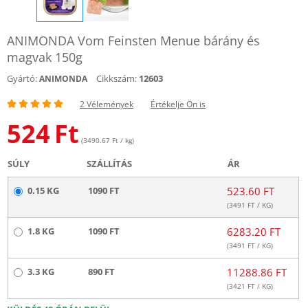
ANIMONDA Vom Feinsten Menue bárány és
magvak 150g
Gyártó:
Cikkszám:
12603
ANIMONDA
2 Vélemények
Értékelje Ön is
524
Ft
(3490.67 Ft / kg)
SÚLY
SZÁLLÍTÁS
ÁR
0.15 KG
1090 FT
523.60 FT
(
3491
FT / KG)
1.8 KG
1090 FT
6283.20 FT
(
3491
FT / KG)
3.3 KG
890 FT
11288.86 FT
(
3421
FT / KG)