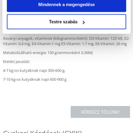
teljesértékű eledel felnőtt kutyáknak.
Mindennek a megengedése
Összetevők: 59% Hús és hússzármazékok (baromfi, marha, sertés, 8%
birka), Húsleves, Gabona (4% búza), Ásványi anyagok
Testre szabás
Analitikai összetevők: Fehérje: 10,5%, Zsír: 4,5%, Nyersrost: 0,4%,
Nyershamu: 2%, Nedvesség: 81%
Ásványi anyagok, vitaminok (kilogrammonként): D3-Vitamin: 120 NE, E2-
Vitamin: 0,4 mg, E4-Vitamin:1 mg E5-Vitamin: 1,7 mg, E6-Vitamin: 26 mg
Metabolizálható energia: 100 grammonként 0,36MJ
Etetési javaslat:
4-7 kg-os kutyáknak napi 300-600 g,
7-10 kg-os kutyáknak napi 600-900 g
KÉRDEZZ TŐLÜNK!