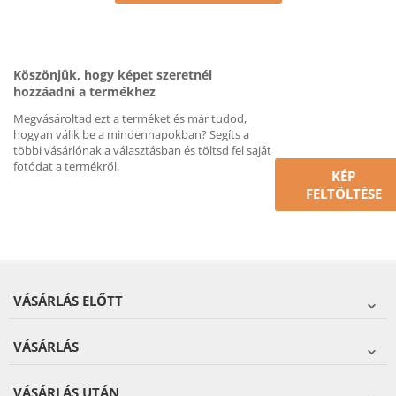
Köszönjük, hogy képet szeretnél
hozzáadni a termékhez
Megvásároltad ezt a terméket és már tudod,
hogyan válik be a mindennapokban? Segíts a
többi vásárlónak a választásban és töltsd fel saját
fotódat a termékről.
KÉP
FELTÖLTÉSE
VÁSÁRLÁS ELŐTT
VÁSÁRLÁS
VÁSÁRLÁS UTÁN