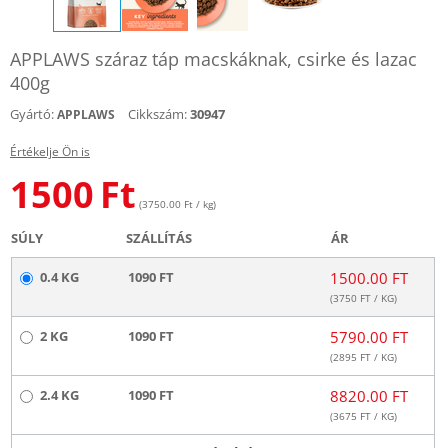
APPLAWS száraz táp macskáknak, csirke és lazac
400g
Gyártó:
Cikkszám:
30947
APPLAWS
Értékelje Ön is
1500
Ft
(3750.00 Ft / kg)
SÚLY
SZÁLLÍTÁS
ÁR
0.4 KG
1090 FT
1500.00 FT
(
3750
FT / KG)
2 KG
1090 FT
5790.00 FT
(
2895
FT / KG)
2.4 KG
1090 FT
8820.00 FT
(
3675
FT / KG)