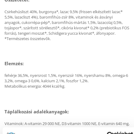
Csirkehúsliszt 40%, burgonya*, lazac 9,5% (frissen elkészített lazac*
5,5%, lazacliszt 4%), baromfihús-zsír 8%, vitaminok és ásványi
anyagok, cukorrépa-pép*, baromfihús-mártás 1,5%, lazacolaj 0,5%,
tojáspor*, szárított sörélesztő*, cikória kivonat* 0,2% (prebiotikus FOS
forrás), tengeri moszat*, Schidigera yucca kivonat*, áfonyapor.
*Természetes összetevők.
Elemzés:
fehérje 36,5%, nyersrost 1,5%, nyerszsír 16%, nyershamu 8%, omega-6
3,2%, omega-3 0,6%, kalcium 2,1%, foszfor 1,2%.
Metabolikus energia: 4044 kcal/kg.
Táplálkozási adalékanyagok:
Vitaminok: A-vitamin 29 000 NE, D3-vitamin 1000 NE, E-vitamin 640 mg,
taurin 1000 mg.