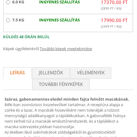
6.0 KG
INGYENES SZÁLLÍTÁS
17370.00 FT
(
2895
FT / KG)
7.5 KG
INGYENES SZÁLLÍTÁS
17990.00 FT
(
2399
FT / KG)
KÜLDÉS 48 ÓRÁN BELÜL
Képek ügyfeleinkről
További képek megtekintése
LEÍRÁS
JELLEMZŐK
VÉLEMÉNYEK
TOVÁBBI FÉNYKÉPEK
Száraz, gabonamentes eledel minden fajta felnőtt macskának.
84%-ban zoonózisos összetevőket tartalmaz. A receptúra alapja a
csirke és a lazac. A macskák húsevőként nem tolerálják a túlzott
mennyiségű adalékanyagot a táplálékukban. A gabonafélék hiánya
nem terheli túl a macskák emésztőrendszerét, és a táplálékot a
macska szervezete jobban hasznosítja.
Az ételben lévő szénhidrátok zöldségekből és gyümölcsökből