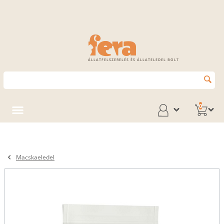
ÁLLATFELSZERELÉS ÉS ÁLLATELEDEL BOLT
0
Macskaeledel