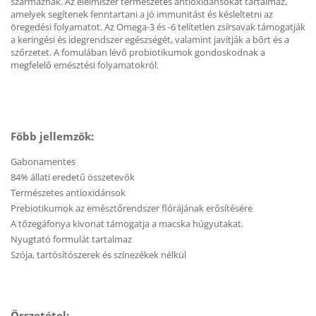
származnak. Az élelmiszer természetes antioxidánsokat tartalmaz,
amelyek segítenek fenntartani a jó immunitást és késleltetni az
öregedési folyamatot. Az Omega-3 és -6 telítetlen zsírsavak támogatják
a keringési és idegrendszer egészségét, valamint javítják a bőrt és a
szőrzetet. A fomulában lévő probiotikumok gondoskodnak a
megfelelő emésztési folyamatokról.
Főbb jellemzők:
Gabonamentes
84% állati eredetű összetevők
Természetes antioxidánsok
Prebiotikumok az emésztőrendszer flórájának erősítésére
A tőzegáfonya kivonat támogatja a macska húgyutakat.
Nyugtató formulát tartalmaz
Szója, tartósítószerek és színezékek nélkül
Összetétel: