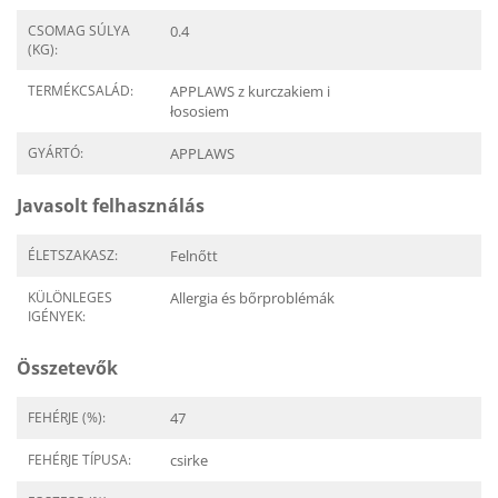
CSOMAG SÚLYA
0.4
(KG):
TERMÉKCSALÁD:
APPLAWS z kurczakiem i
łososiem
GYÁRTÓ:
APPLAWS
Javasolt felhasználás
ÉLETSZAKASZ:
Felnőtt
KÜLÖNLEGES
Allergia és bőrproblémák
IGÉNYEK:
Összetevők
FEHÉRJE (%):
47
FEHÉRJE TÍPUSA:
csirke