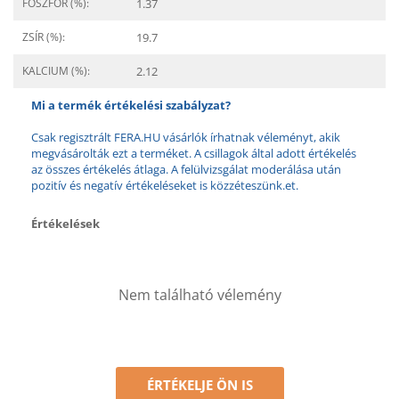
FOSZFOR (%):
1.37
ZSÍR (%):
19.7
KALCIUM (%):
2.12
Mi a termék értékelési szabályzat?
Csak regisztrált FERA.HU vásárlók írhatnak véleményt, akik
megvásárolták ezt a terméket. A csillagok által adott értékelés
az összes értékelés átlaga. A felülvizsgálat moderálása után
pozitív és negatív értékeléseket is közzéteszünk.et.
Értékelések
Nem található vélemény
ÉRTÉKELJE ÖN IS