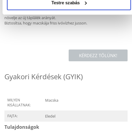
Táplálékváltáskor 7-10 napos átmeneti időszak ajánlott. Ez lehetővé
Testre szabás
teszi a gyomorproblémák enyhítését vagy teljes kiküszöbölését.
Ebben az időszakban keverje a régi és az új táplálékot, és minden nap
növelje az új táplálék arányát.
Biztosítsa, hogy macskája friss ivóvízhez jusson.
KÉRDEZZ TŐLÜNK!
Gyakori Kérdések (GYIK)
MILYEN
Macska
KISÁLLATNAK:
FAJTA:
Eledel
Tulajdonságok