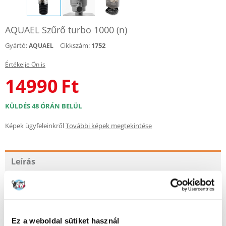
AQUAEL Szűrő turbo 1000 (n)
Gyártó:
Cikkszám:
1752
AQUAEL
Értékelje Ön is
14990
Ft
KÜLDÉS 48 ÓRÁN BELÜL
Képek ügyfeleinkről
További képek megtekintése
Leírás
A TURBO FILTER az akváriumi víz tisztítására és levegőztetésére szolgál.
Előnye a nagyon hatékony és csendes működés, az
energiahatékonyság, valamint a bővítés és bármilyen szűrőanyag
használatának lehetősége.
Ez a weboldal sütiket használ